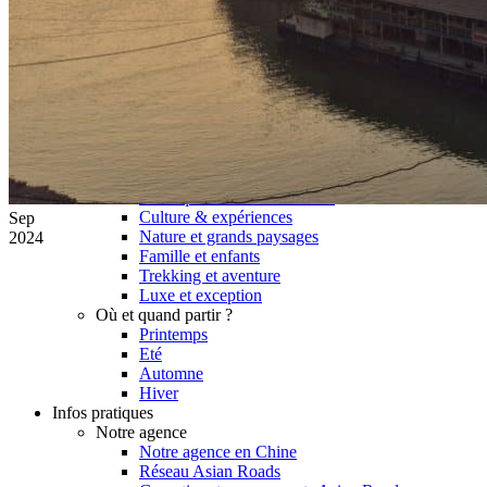
Hubei
Sichuan 四川
Tibet 西藏
Yunnan 云南
Circuits
Organisation
Circuits sur mesure
Nos Petits Groupes
Ambiance
Classique et incontournables
Culture & expériences
Sep
Nature et grands paysages
2024
Famille et enfants
Trekking et aventure
Luxe et exception
Où et quand partir ?
Printemps
Eté
Automne
Hiver
Infos pratiques
Notre agence
Notre agence en Chine
Réseau Asian Roads