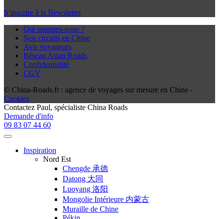
S’inscrire à la Newsletter
Qui sommes-nous ?
Nos circuits en Chine
Avis voyageurs
Réseau Asian Roads
Confidentialité
CGV
© China-Roads.fr : agence de voyages sur mesure en Chine -
Cookies
Contactez
Paul
, spécialiste China Roads
Demande d'info
09 83 07 44 60
Inspiration
Nord Est
Chengde 承德
Datong 大同
Luoyang 洛阳
Mongolie Intérieure 内蒙古
Muraille de Chine
Pékin