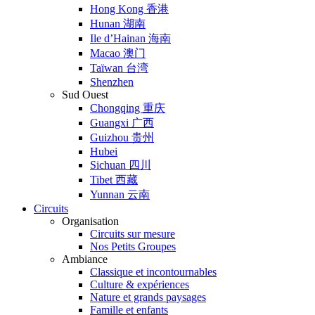
Hong Kong 香港
Hunan 湖南
Ile d’Hainan 海南
Macao 澳门
Taïwan 台湾
Shenzhen
Sud Ouest
Chongqing 重庆
Guangxi 广西
Guizhou 贵州
Hubei
Sichuan 四川
Tibet 西藏
Yunnan 云南
Circuits
Organisation
Circuits sur mesure
Nos Petits Groupes
Ambiance
Classique et incontournables
Culture & expériences
Nature et grands paysages
Famille et enfants