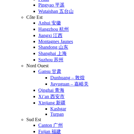
Pingyao 平遥
Wutaishan 五台山
Côte Est
Anhui 安徽
Hangzhou 杭州
Jiangxi 江西
Montagnes Jaunes
Shandong 山东
Shanghai 上海
Suzhou 苏州
Nord Ouest
Gansu 甘肃
Dunhuang – 敦煌
Jiayuguan – 嘉峪关
Qinghai 青海
Xi’an 西安市
Xinjiang 新疆
Kashgar
Turpan
Sud Est
Canton 广州
Fujian 福建