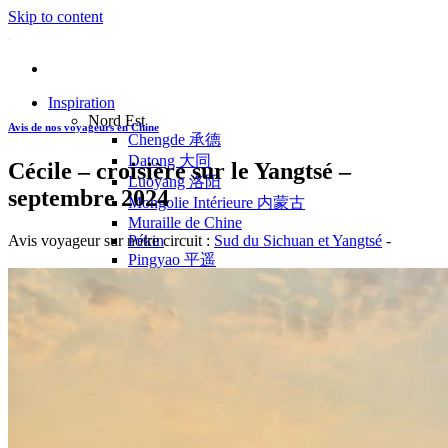
Skip to content
Inspiration
Nord Est
Avis de nos voyageurs en Chine
Chengde 承德
Datong 大同
Cécile – croisière sur le Yangtsé –
Luoyang 洛阳
septembre 2024
Mongolie Intérieure 内蒙古
Muraille de Chine
Avis voyageur sur notre circuit :
Sud du Sichuan et Yangtsé
-
Pékin
Pingyao 平遥
Wutaishan 五台山
Côte Est
Anhui 安徽
Hangzhou 杭州
Jiangxi 江西
Montagnes Jaunes
Shandong 山东
Shanghai 上海
Suzhou 苏州