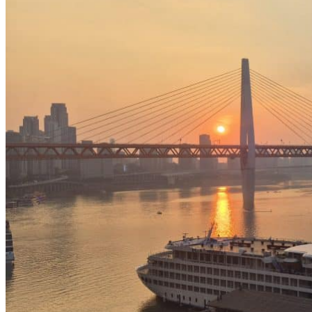
Nord Ouest
Gansu 甘肃
Dunhuang – 敦煌
Jiayuguan – 嘉峪关
Qinghai 青海
Xi’an 西安市
Xinjiang 新疆
Kashgar
Turpan
Sud Est
Canton 广州
Fujian 福建
Hong Kong 香港
Hunan 湖南
Ile d’Hainan 海南
Macao 澳门
Taïwan 台湾
Shenzhen
Sud Ouest
Chongqing 重庆
Guangxi 广西
Guizhou 贵州