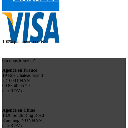
100% paiement sécurisé
Où nous trouver ?
Agence en France
19 Rue Chateaubriand
22100 DINAN
09 83 40 65 79
(sur RDV)
Agence en Chine
1326 South Ring Road
Kunming, YUNNAN
(sur RDV)