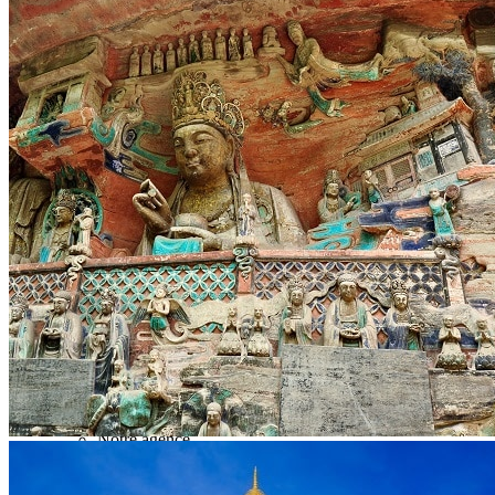
Hubei
Sichuan 四川
Tibet 西藏
Yunnan 云南
Circuits
Organisation
Circuits sur mesure
Nos Petits Groupes
Ambiance
Classique et incontournables
Culture & expériences
Nature et grands paysages
Famille et enfants
Trekking et aventure
Luxe et exception
Où et quand partir ?
Printemps
Eté
Automne
Hiver
Infos pratiques
Notre agence
Notre agence en Chine
Réseau Asian Roads