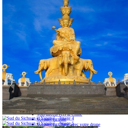
Garanties et engagements Asian Roads
Avis de nos voyageurs
Voyages d’affaires en Chine
Voyage scolaire et culturel en Chine
La Chine & ses secrets
Présentation de la Chine
Cuisines de Chine
Les Minorités Ethniques Chinoises
Fêtes traditionnelles & vacances en Chine
Les signes astrologiques Chinois
Les plus belles montagnes de Chine
Les plus belles balades de Chine
La Chine vue du ciel
Visiter la Chine pour voir le monde
Les langues en Chine : une étonnante diversité
Préparer son voyage en Chine
Notre sélection d’hôtels en Chine
Météo & climat
Obtention Visa Voyage Chine
Comment communiquer depuis la Chine ?
Maîtrisez les mots essentiels
Transports en Chine
Vols directs vers la Chine
Voyager en train
Voyager en Chine avec votre drone