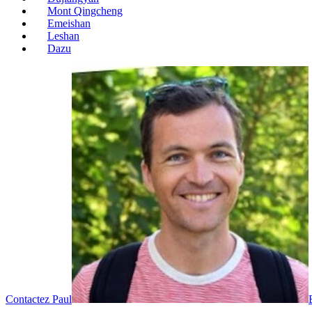
Mont Qingcheng
Emeishan
Leshan
Dazu
Contactez Paul