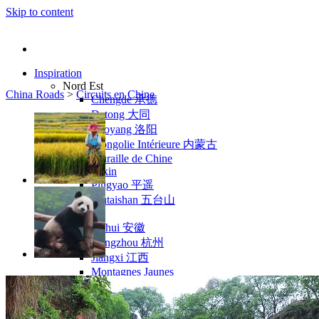
Skip to content
Inspiration
Nord Est
China Roads
>
Circuits en Chine
Chengde 承德
Datong 大同
Luoyang 洛阳
Mongolie Intérieure 内蒙古
Muraille de Chine
Pékin
Pingyao 平遥
Wutaishan 五台山
Côte Est
Anhui 安徽
Hangzhou 杭州
Jiangxi 江西
Montagnes Jaunes
Shandong 山东
Shanghai 上海
Suzhou 苏州