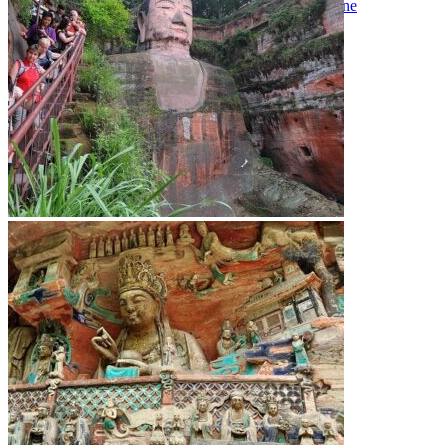
Vaccins pour votre voyage en Chine
Mal des montagnes
Demande d’info
09 83 07 44 60