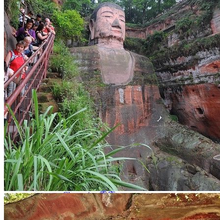
Nord Ouest
Gansu 甘肃
Dunhuang – 敦煌
Jiayuguan – 嘉峪关
Qinghai 青海
Xi’an 西安市
Xinjiang 新疆
Kashgar
Turpan
Sud Est
Canton 广州
Fujian 福建
Hong Kong 香港
Hunan 湖南
Ile d’Hainan 海南
Macao 澳门
Taïwan 台湾
Shenzhen
Sud Ouest
Chongqing 重庆
Guangxi 广西
Guizhou 贵州