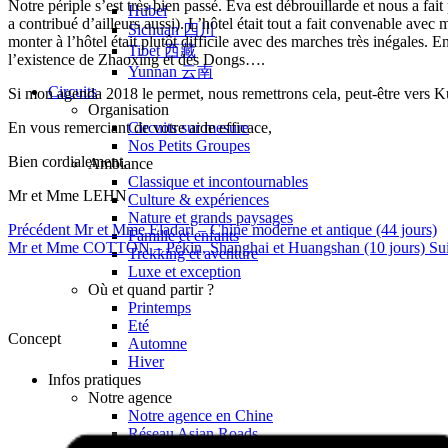
Notre périple s’est très bien passé. Eva est débrouillarde et nous a fa
Hubei
a contribué d’ailleurs aussi). L’hôtel était tout a fait convenable av
Sichuan 四川
monter à l’hôtel était plutôt difficile avec des marches très inégales.
Tibet 西藏
l’existence de Zhaoxing et des Dongs….
Yunnan 云南
Circuits
Si mon agenda 2018 le permet, nous remettrons cela, peut-être vers Ku
Organisation
En vous remerciant de votre aide efficace,
Circuits sur mesure
Nos Petits Groupes
Bien cordialement,
Ambiance
Classique et incontournables
Mr et Mme LEHN
Culture & expériences
Nature et grands paysages
Précédent
Mr et Mme Eladari – Chine moderne et antique (44 jours)
Famille et enfants
Mr et Mme COTTON – Pékin, Shanghai et Huangshan (10 jours)
Su
Trekking et aventure
Luxe et exception
Où et quand partir ?
Printemps
Eté
Concept
Automne
Hiver
Infos pratiques
Notre agence
Notre agence en Chine
Réseau Asian Roads