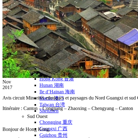
Nord Ouest
Gansu 甘肃
Dunhuang – 敦煌
Jiayuguan – 嘉峪关
Qinghai 青海
Xi’an 西安市
Xinjiang 新疆
Kashgar
Turpan
Sud Est
Canton 广州
Fujian 福建
Hong Kong 香港
Nov
Hunan 湖南
2017
Ile d’Hainan 海南
Avis circuit Minorités ethniques et paysages du Nord Guangxi et sud 
Macao 澳门
Taïwan 台湾
Itinéraire : Canton – Congjiang – Zhaoxing – Chengyang – Canton
Shenzhen
Sud Ouest
Chongqing 重庆
Guangxi 广西
Bonjour de Hong Kong,
Guizhou 贵州