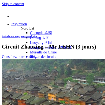
Skip to content
Inspiration
Nord Est
Chengde 承德
Avis de nos voyageurs en Chine
Datong 大同
Luoyang 洛阳
Circuit Zhaoxing – Mr LEHN (3 jours)
Mongolie Intérieure 内蒙古
Muraille de Chine
Pékin
Consultez notre catalogue de circuits
Pingyao 平遥
Wutaishan 五台山
Côte Est
Anhui 安徽
Hangzhou 杭州
Jiangxi 江西
Montagnes Jaunes
Shandong 山东
Shanghai 上海
Suzhou 苏州