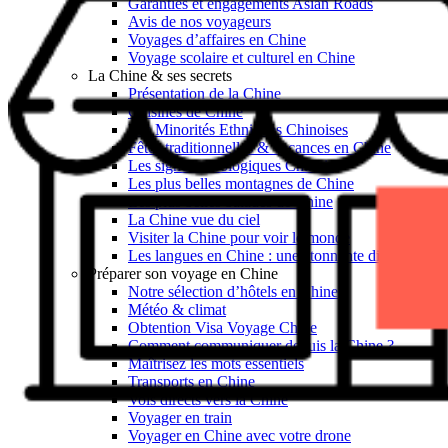
Garanties et engagements Asian Roads
Avis de nos voyageurs
Voyages d’affaires en Chine
Voyage scolaire et culturel en Chine
La Chine & ses secrets
Présentation de la Chine
Cuisines de Chine
Les Minorités Ethniques Chinoises
Fêtes traditionnelles & vacances en Chine
Les signes astrologiques Chinois
Les plus belles montagnes de Chine
Les plus belles balades de Chine
La Chine vue du ciel
Visiter la Chine pour voir le monde
Les langues en Chine : une étonnante diversité
Préparer son voyage en Chine
Notre sélection d’hôtels en Chine
Météo & climat
Obtention Visa Voyage Chine
Comment communiquer depuis la Chine ?
Maîtrisez les mots essentiels
Transports en Chine
Vols directs vers la Chine
Voyager en train
Voyager en Chine avec votre drone