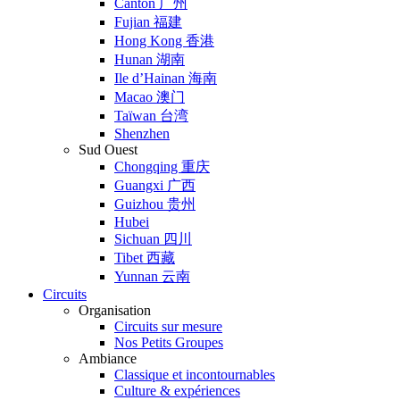
Canton 广州
Fujian 福建
Hong Kong 香港
Hunan 湖南
Ile d’Hainan 海南
Macao 澳门
Taïwan 台湾
Shenzhen
Sud Ouest
Chongqing 重庆
Guangxi 广西
Guizhou 贵州
Hubei
Sichuan 四川
Tibet 西藏
Yunnan 云南
Circuits
Organisation
Circuits sur mesure
Nos Petits Groupes
Ambiance
Classique et incontournables
Culture & expériences