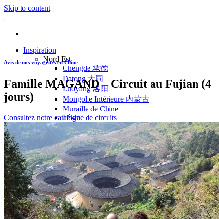
Skip to content
Inspiration
Nord Est
Avis de nos voyageurs en Chine
Chengde 承德
Datong 大同
Famille MAGAND – Circuit au Fujian (4
Luoyang 洛阳
jours)
Mongolie Intérieure 内蒙古
Muraille de Chine
Consultez notre catalogue de circuits
Pékin
Pingyao 平遥
Wutaishan 五台山
Côte Est
Anhui 安徽
Hangzhou 杭州
Jiangxi 江西
Montagnes Jaunes
Shandong 山东
Shanghai 上海
Suzhou 苏州