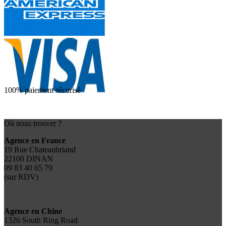
100% paiement sécurisé
Où nous trouver ?
Agence en France
19 Rue Chateaubriand
22100 DINAN
09 83 40 65 79
(sur RDV)
Agence en Chine
1326 South Ring Road