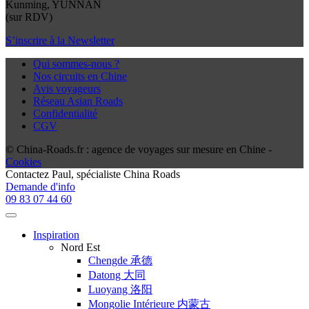
Kunming, YUNNAN
(sur RDV)
S’inscrire à la Newsletter
Qui sommes-nous ?
Nos circuits en Chine
Avis voyageurs
Réseau Asian Roads
Confidentialité
CGV
© China-Roads.fr : agence de voyages sur mesure en Chine -
Cookies
Contactez
Paul
, spécialiste China Roads
Demande d'info
09 83 07 44 60
Inspiration
Nord Est
Chengde 承德
Datong 大同
Luoyang 洛阳
Mongolie Intérieure 内蒙古