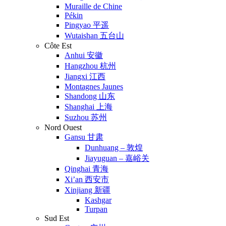
Muraille de Chine
Pékin
Pingyao 平遥
Wutaishan 五台山
Côte Est
Anhui 安徽
Hangzhou 杭州
Jiangxi 江西
Montagnes Jaunes
Shandong 山东
Shanghai 上海
Suzhou 苏州
Nord Ouest
Gansu 甘肃
Dunhuang – 敦煌
Jiayuguan – 嘉峪关
Qinghai 青海
Xi’an 西安市
Xinjiang 新疆
Kashgar
Turpan
Sud Est