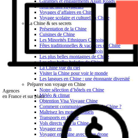
Garanties et engagements Asian Roads
Avis de nos voyageurs
Voyages d’affaires en Chine
Voyage scolaire et culturel en Chine
La Chine & ses secrets
Présentation de la Chine
Cuisines de Chine
Les Minorités Ethniques Chinoises
Fêtes traditionnelles & vacances en Chine
Les signes astrologiques Chinois
Les plus belles montagnes de Chine
Les plus belles balades de Chine
La Chine vue du ciel
Visiter la Chine pour voir le monde
Les langues en Chine : une étonnante diversité
Préparer son voyage en Chine
Notre sélection d’hôtels en Chine
Agences
Météo & climat
en France et sur place
Obtention Visa Voyage Chine
Comment communiquer depuis la Chine ?
Maîtrisez les mots essentiels
Transports en Chine
Vols directs vers la Chine
Voyager en train
Voyager en Chine avec votre drone