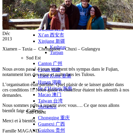
Nord Ouest
Gansu 甘肃
Dunhuang – 敦煌
Jiayuguan – 嘉峪关
Qinghai 青海
Déc
Xi’an 西安市
2013
Xinjiang 新疆
Kashgar
Xiamen – Taxia – Chengqilou – Chuxi – Gulangyu
Turpan
Sud Est
Canton 广州
Nous avons passé 4 jours vraiment très sympas dans le Fujian,
Fujian 福建
notamment lors des repas et nuits dans les Tulous.
Hong Kong 香港
Hunan 湖南
L’organisation était parfaite. Quel plaisir de se laisser guider dans
Ile d’Hainan 海南
ces conditions !!! Notre guide et chauffeur étaient très attentifs à nos
Macao 澳门
demandes.
Taïwan 台湾
Nous sommes prêts à repartir avec vous…. Ce que nous allons
Shenzhen
bientôt faire d’ailleurs.
Sud Ouest
Chongqing 重庆
Merci et à bientôt.
Guangxi 广西
Guizhou 贵州
Famille MAGAND