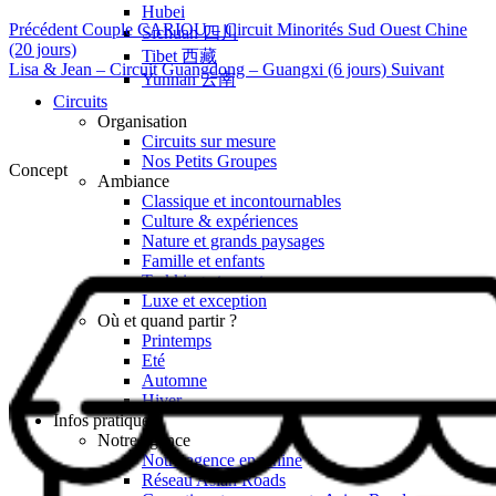
Hubei
Précédent
Couple CARIOU – Circuit Minorités Sud Ouest Chine
Sichuan 四川
(20 jours)
Tibet 西藏
Lisa & Jean – Circuit Guangdong – Guangxi (6 jours)
Suivant
Yunnan 云南
Circuits
Organisation
Circuits sur mesure
Nos Petits Groupes
Concept
Ambiance
Classique et incontournables
Culture & expériences
Nature et grands paysages
Famille et enfants
Trekking et aventure
Luxe et exception
Où et quand partir ?
Printemps
Eté
Automne
Hiver
Infos pratiques
Notre agence
Notre agence en Chine
Réseau Asian Roads