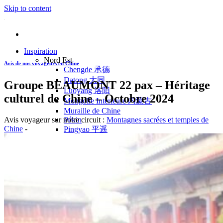
Skip to content
Inspiration
Nord Est
Avis de nos voyageurs en Chine
Chengde 承德
Datong 大同
Groupe BEAUMONT 22 pax – Héritage
Luoyang 洛阳
culturel de Chine – Octobre 2024
Mongolie Intérieure 内蒙古
Muraille de Chine
Avis voyageur sur notre circuit :
Montagnes sacrées et temples de
Pékin
Chine
-
Pingyao 平遥
Wutaishan 五台山
Côte Est
Anhui 安徽
Hangzhou 杭州
Jiangxi 江西
Montagnes Jaunes
Shandong 山东
Shanghai 上海
Suzhou 苏州