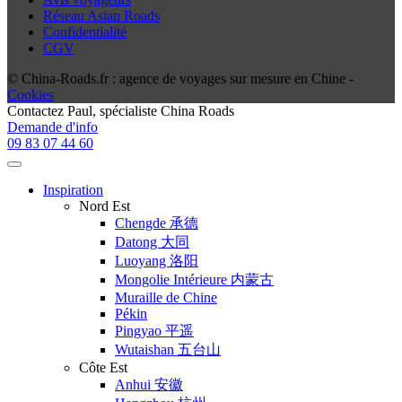
Réseau Asian Roads
Confidentialité
CGV
© China-Roads.fr : agence de voyages sur mesure en Chine -
Cookies
Contactez
Paul
, spécialiste China Roads
Demande d'info
09 83 07 44 60
Inspiration
Nord Est
Chengde 承德
Datong 大同
Luoyang 洛阳
Mongolie Intérieure 内蒙古
Muraille de Chine
Pékin
Pingyao 平遥
Wutaishan 五台山
Côte Est
Anhui 安徽