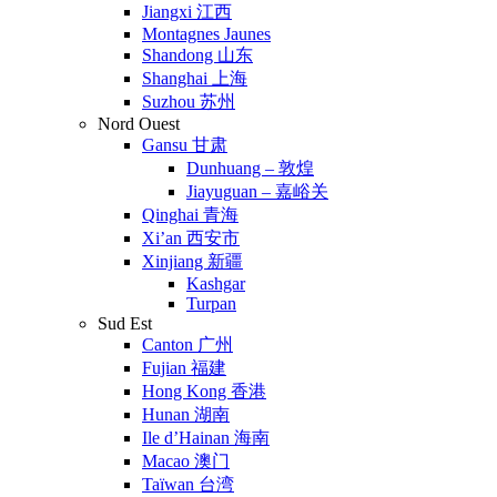
Jiangxi 江西
Montagnes Jaunes
Shandong 山东
Shanghai 上海
Suzhou 苏州
Nord Ouest
Gansu 甘肃
Dunhuang – 敦煌
Jiayuguan – 嘉峪关
Qinghai 青海
Xi’an 西安市
Xinjiang 新疆
Kashgar
Turpan
Sud Est
Canton 广州
Fujian 福建
Hong Kong 香港
Hunan 湖南
Ile d’Hainan 海南
Macao 澳门
Taïwan 台湾