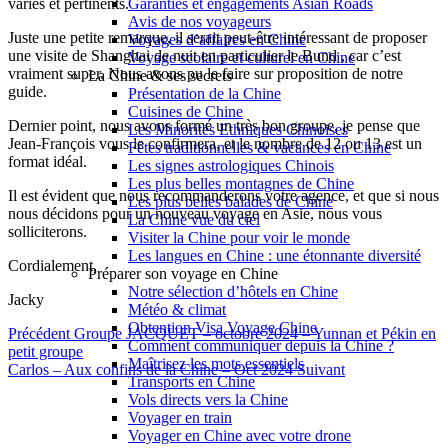
variés et pertinents.
Garanties et engagements Asian Roads
Avis de nos voyageurs
Juste une petite remarque, il serait peut-être intéressant de proposer
Voyages d’affaires en Chine
une visite de Shanghai de nuit en particulier le Bund , car c’est
Voyage scolaire et culturel en Chine
vraiment super. Nous avons pu le faire sur proposition de notre
La Chine & ses secrets
guide.
Présentation de la Chine
Cuisines de Chine
Dernier point, nous avons formé un très bon groupe, je pense que
Les Minorités Ethniques Chinoises
Jean-François vous le confirmera, et le nombre de 12 ou 13 est un
Fêtes traditionnelles & vacances en Chine
format idéal.
Les signes astrologiques Chinois
Les plus belles montagnes de Chine
Il est évident que nous recommanderons votre agence, et que si nous
Les plus belles balades de Chine
nous décidons pour un nouveau voyage en Asie, nous vous
La Chine vue du ciel
solliciterons.
Visiter la Chine pour voir le monde
Les langues en Chine : une étonnante diversité
Cordialement,
Préparer son voyage en Chine
Notre sélection d’hôtels en Chine
Jacky
Météo & climat
Obtention Visa Voyage Chine
Précédent
Groupe JACQUET – octobre 2024 – Yunnan et Pékin en
Comment communiquer depuis la Chine ?
petit groupe
Maîtrisez les mots essentiels
Carlos – Aux confins de la Chine – Oct 2024
Suivant
Transports en Chine
Vols directs vers la Chine
Voyager en train
Voyager en Chine avec votre drone