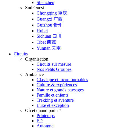
Shenzhen
Sud Ouest
Chongqing 重庆
Guangxi 广西
Guizhou 贵州
Hubei
Sichuan 四川
Tibet 西藏
Yunnan 云南
Circuits
Organisation
Circuits sur mesure
Nos Petits Groupes
Ambiance
Classique et incontournables
Culture & expériences
Nature et grands paysages
Famille et enfants
Trekking et aventure
Luxe et exception
Où et quand partir ?
Printemps
Eté
Automne