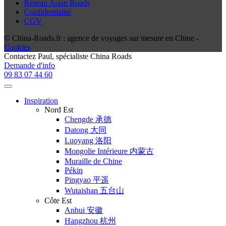
Réseau Asian Roads
Confidentialité
CGV
© China-Roads.fr : agence de voyages sur mesure en Chine -
Cookies
Contactez
Paul
, spécialiste China Roads
Demande d'info
09 83 07 44 60
Inspiration
Nord Est
Chengde 承德
Datong 大同
Luoyang 洛阳
Mongolie Intérieure 内蒙古
Muraille de Chine
Pékin
Pingyao 平遥
Wutaishan 五台山
Côte Est
Anhui 安徽
Hangzhou 杭州