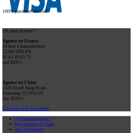
100% paiement sécurisé
Où nous trouver ?
Agence en France
19 Rue Chateaubriand
22100 DINAN
09 83 40 65 79
(sur RDV)
Agence en Chine
1326 South Ring Road
Kunming, YUNNAN
(sur RDV)
S’inscrire à la Newsletter
Qui sommes-nous ?
Nos circuits en Chine
Avis voyageurs