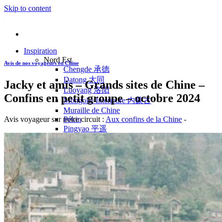
Skip to content
Inspiration
Nord Est
Avis de nos voyageurs en Chine
Chengde 承德
Datong 大同
Jacky et amis – Grands sites de Chine –
Luoyang 洛阳
Confins en petit groupe – octobre 2024
Mongolie Intérieure 内蒙古
Muraille de Chine
Avis voyageur sur notre circuit :
Aux confins de la Chine
-
Pékin
Pingyao 平遥
Wutaishan 五台山
Côte Est
Anhui 安徽
Hangzhou 杭州
Jiangxi 江西
Montagnes Jaunes
Shandong 山东
Shanghai 上海
Suzhou 苏州