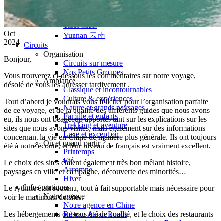
Hubei
Sichuan 四川
Tibet 西藏
Oct
Yunnan 云南
2024
Circuits
Organisation
Bonjour,
Circuits sur mesure
Nos Petits Groupes
Vous trouverez ci-dessous les commentaires sur notre voyage,
Ambiance
désolé de vous les adresser tardivement .
Classique et incontournables
Culture & expériences
Tout d’abord je voudrais vous féliciter pour l’organisation parfaite
Nature et grands paysages
de ce voyage, et de la qualité des différents guides que nous avons
Famille et enfants
eu, ils nous ont beaucoup apportés tant sur les explications sur les
Trekking et aventure
sites que nous avons visités, mais également sur des informations
Luxe et exception
concernant la vie en Chine de manière plus générale. Ils ont toujours
Où et quand partir ?
été à notre écoute, et leur niveau de français est vraiment excellent.
Printemps
Eté
Le choix des sites étaient également très bon mêlant histoire,
Automne
paysages en ville et campagne, découverte des minorités…
Hiver
Infos pratiques
Le rythme était soutenu, tout à fait supportable mais nécessaire pour
Notre agence
voir le maximum de sites.
Notre agence en Chine
Les hébergements ont tous été de qualité, et le choix des restaurants
Réseau Asian Roads