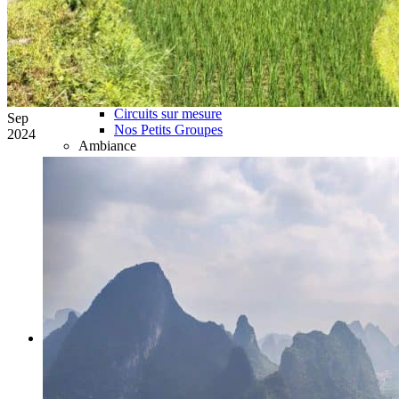
Hubei
Sichuan 四川
Tibet 西藏
Yunnan 云南
Circuits
Organisation
Circuits sur mesure
Sep
Nos Petits Groupes
2024
Ambiance
Classique et incontournables
Culture & expériences
Nature et grands paysages
Famille et enfants
Trekking et aventure
Luxe et exception
Où et quand partir ?
Printemps
Eté
Automne
Hiver
Infos pratiques
Notre agence
Notre agence en Chine
Réseau Asian Roads