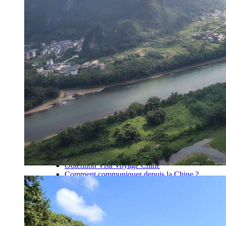
Garanties et engagements Asian Roads
Avis de nos voyageurs
Voyages d’affaires en Chine
Voyage scolaire et culturel en Chine
La Chine & ses secrets
Présentation de la Chine
Cuisines de Chine
Les Minorités Ethniques Chinoises
Fêtes traditionnelles & vacances en Chine
Les signes astrologiques Chinois
Les plus belles montagnes de Chine
Les plus belles balades de Chine
La Chine vue du ciel
Visiter la Chine pour voir le monde
Les langues en Chine : une étonnante diversité
Préparer son voyage en Chine
Notre sélection d’hôtels en Chine
Météo & climat
Obtention Visa Voyage Chine
Comment communiquer depuis la Chine ?
Maîtrisez les mots essentiels
Transports en Chine
Vols directs vers la Chine
Voyager en train
Voyager en Chine avec votre drone