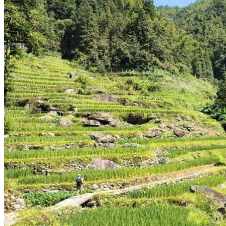
Nord Ouest
Gansu 甘肃
Dunhuang – 敦煌
Jiayuguan – 嘉峪关
Qinghai 青海
Xi’an 西安市
Xinjiang 新疆
Kashgar
Turpan
Sud Est
Canton 广州
Fujian 福建
Hong Kong 香港
Hunan 湖南
Ile d’Hainan 海南
Macao 澳门
Taïwan 台湾
Shenzhen
Sud Ouest
Chongqing 重庆
Guangxi 广西
Guizhou 贵州