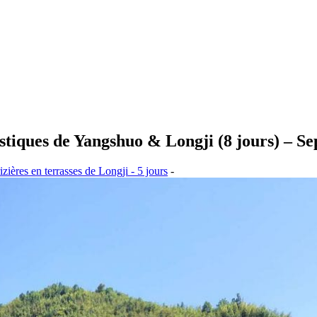
iques de Yangshuo & Longji (8 jours) – Se
zières en terrasses de Longji - 5 jours
-