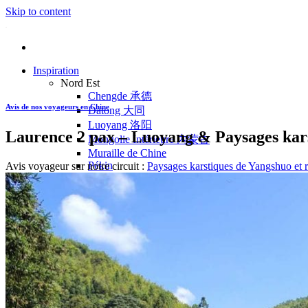
Skip to content
Inspiration
Nord Est
Chengde 承德
Avis de nos voyageurs en Chine
Datong 大同
Luoyang 洛阳
Laurence 2 pax – Luoyang & Paysages karst
Mongolie Intérieure 内蒙古
Muraille de Chine
Pékin
Avis voyageur sur notre circuit :
Paysages karstiques de Yangshuo et ri
Pingyao 平遥
Wutaishan 五台山
Côte Est
Anhui 安徽
Hangzhou 杭州
Jiangxi 江西
Montagnes Jaunes
Shandong 山东
Shanghai 上海
Suzhou 苏州