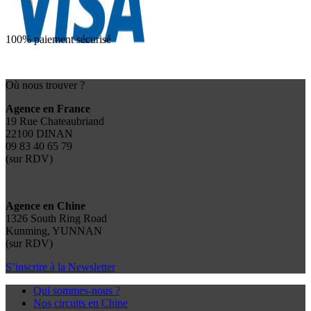
100% paiement sécurisé
Où nous trouver ?
Agence en France
19 Rue Chateaubriand
22100 DINAN
09 83 40 65 79
(sur RDV)
Agence en Chine
1326 South Ring Road
Kunming, YUNNAN
(sur RDV)
S’inscrire à la Newsletter
Qui sommes-nous ?
Nos circuits en Chine