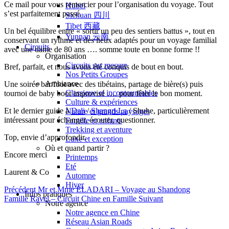
Ce mail pour vous remercier pour l’organisation du voyage. Tout
Hubei
s’est parfaitement passé.
Sichuan 四川
Tibet 西藏
Un bel équilibre entre « sortir un peu des sentiers battus », tout en
Yunnan 云南
conservant un rythme et des lieux adaptés pour un voyage familial
Circuits
avec une dame de 80 ans …. somme toute en bonne forme !!
Organisation
Circuits sur mesure
Bref, parfait, et nous avons été conquis de bout en bout.
Nos Petits Groupes
Ambiance
Une soirée bar/foot avec des tibétains, partage de bière(s) puis
Classique et incontournables
tournoi de baby boot improvisé …. pour fêter le bon moment.
Culture & expériences
Et le dernier guide à
Dali
/
Shangri La
/ Shuhe, particulièrement
Nature et grands paysages
intéressant pour échanger, écouter, questionner.
Famille et enfants
Trekking et aventure
Top, envie d’approfondir.
Luxe et exception
Où et quand partir ?
Encore merci
Printemps
Eté
Laurent & Co
Automne
Hiver
Précédent
Mr et Mme ELADARI – Voyage au Shandong
Infos pratiques
Famille Ravel – Circuit Chine en Famille
Suivant
Notre agence
Notre agence en Chine
Réseau Asian Roads