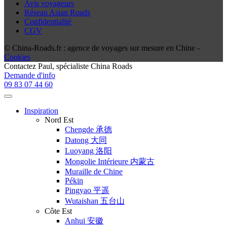
Avis voyageurs
Réseau Asian Roads
Confidentialité
CGV
© China-Roads.fr : agence de voyages sur mesure en Chine -
Cookies
Contactez
Paul
, spécialiste China Roads
Demande d'info
09 83 07 44 60
Inspiration
Nord Est
Chengde 承德
Datong 大同
Luoyang 洛阳
Mongolie Intérieure 内蒙古
Muraille de Chine
Pékin
Pingyao 平遥
Wutaishan 五台山
Côte Est
Anhui 安徽