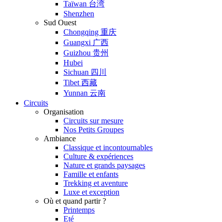
Taïwan 台湾
Shenzhen
Sud Ouest
Chongqing 重庆
Guangxi 广西
Guizhou 贵州
Hubei
Sichuan 四川
Tibet 西藏
Yunnan 云南
Circuits
Organisation
Circuits sur mesure
Nos Petits Groupes
Ambiance
Classique et incontournables
Culture & expériences
Nature et grands paysages
Famille et enfants
Trekking et aventure
Luxe et exception
Où et quand partir ?
Printemps
Eté