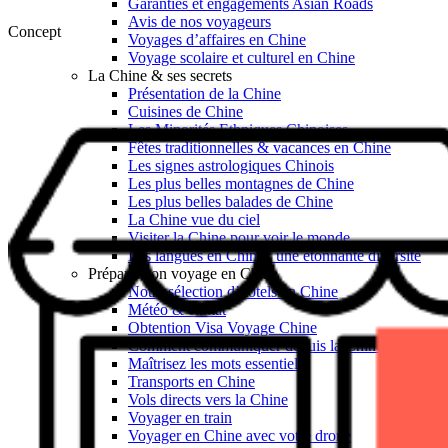
Garanties et engagements Asian Roads
Avis de nos voyageurs
Concept
Voyages d’affaires en Chine
Voyage scolaire et culturel en Chine
La Chine & ses secrets
Présentation de la Chine
Cuisines de Chine
Les Minorités Ethniques Chinoises
Fêtes traditionnelles & vacances en Chine
Les signes astrologiques Chinois
Les plus belles montagnes de Chine
Les plus belles balades de Chine
La Chine vue du ciel
Visiter la Chine pour voir le monde
Les langues en Chine : une étonnante diversité
Préparer son voyage en Chine
Notre sélection d’hôtels en Chine
Météo & climat
Obtention Visa Voyage Chine
Comment communiquer depuis la Chine ?
Maîtrisez les mots essentiels
Transports en Chine
Vols directs vers la Chine
Voyager en train
Voyager en Chine avec votre drone