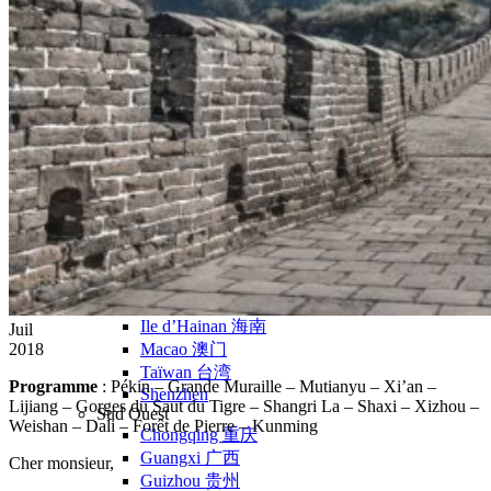
Nord Ouest
Gansu 甘肃
Dunhuang – 敦煌
Jiayuguan – 嘉峪关
Qinghai 青海
Xi’an 西安市
Xinjiang 新疆
Kashgar
Turpan
Sud Est
Canton 广州
Fujian 福建
Hong Kong 香港
Hunan 湖南
Ile d’Hainan 海南
Juil
2018
Macao 澳门
Taïwan 台湾
Programme
: Pékin – Grande Muraille – Mutianyu – Xi’an –
Shenzhen
Lijiang – Gorges du Saut du Tigre – Shangri La – Shaxi – Xizhou –
Sud Ouest
Weishan – Dali – Forêt de Pierre – Kunming
Chongqing 重庆
Guangxi 广西
Cher monsieur,
Guizhou 贵州