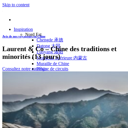
Skip to content
Inspiration
Nord Est
Avis de nos voyageurs en Chine
Chengde 承德
Datong 大同
Laurent & Co – Chine des traditions et
Luoyang 洛阳
minorités (13 jours)
Mongolie Intérieure 内蒙古
Muraille de Chine
Consultez notre catalogue de circuits
Pékin
Pingyao 平遥
Wutaishan 五台山
Côte Est
Anhui 安徽
Hangzhou 杭州
Jiangxi 江西
Montagnes Jaunes
Shandong 山东
Shanghai 上海
Suzhou 苏州