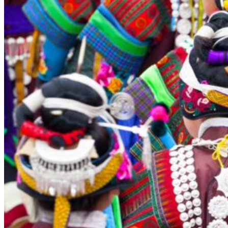
Nord Ouest
Gansu 甘肃
Dunhuang – 敦煌
Jiayuguan – 嘉峪关
Qinghai 青海
Xi’an 西安市
Xinjiang 新疆
Kashgar
Turpan
Sud Est
Canton 广州
Fujian 福建
Hong Kong 香港
Hunan 湖南
Ile d’Hainan 海南
Macao 澳门
Taïwan 台湾
Shenzhen
Sud Ouest
Chongqing 重庆
Guangxi 广西
Guizhou 贵州