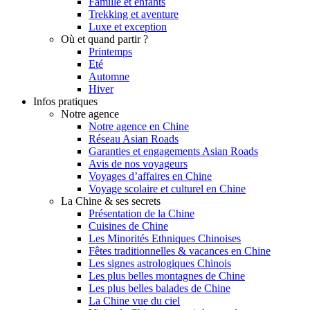
Famille et enfants
Trekking et aventure
Luxe et exception
Où et quand partir ?
Printemps
Eté
Automne
Hiver
Infos pratiques
Notre agence
Notre agence en Chine
Réseau Asian Roads
Garanties et engagements Asian Roads
Avis de nos voyageurs
Voyages d’affaires en Chine
Voyage scolaire et culturel en Chine
La Chine & ses secrets
Présentation de la Chine
Cuisines de Chine
Les Minorités Ethniques Chinoises
Fêtes traditionnelles & vacances en Chine
Les signes astrologiques Chinois
Les plus belles montagnes de Chine
Les plus belles balades de Chine
La Chine vue du ciel