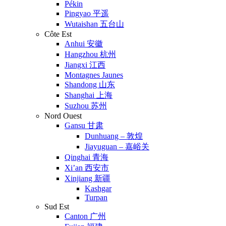
Pékin
Pingyao 平遥
Wutaishan 五台山
Côte Est
Anhui 安徽
Hangzhou 杭州
Jiangxi 江西
Montagnes Jaunes
Shandong 山东
Shanghai 上海
Suzhou 苏州
Nord Ouest
Gansu 甘肃
Dunhuang – 敦煌
Jiayuguan – 嘉峪关
Qinghai 青海
Xi’an 西安市
Xinjiang 新疆
Kashgar
Turpan
Sud Est
Canton 广州