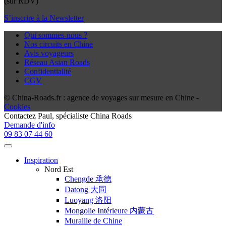
(sur RDV)
S’inscrire à la Newsletter
Qui sommes-nous ?
Nos circuits en Chine
Avis voyageurs
Réseau Asian Roads
Confidentialité
CGV
© China-Roads.fr : agence de voyages sur mesure en Chine -
Cookies
Contactez
Paul
, spécialiste China Roads
Demande d'info
09 83 07 44 60
Inspiration
Nord Est
Chengde 承德
Datong 大同
Luoyang 洛阳
Mongolie Intérieure 内蒙古
Muraille de Chine