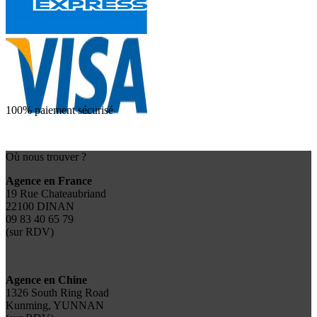
100% paiement sécurisé
Où nous trouver ?
Agence en France
19 Rue Chateaubriand
22100 DINAN
09 83 40 65 79
(sur RDV)
Agence en Chine
1326 South Ring Road
Kunming, YUNNAN