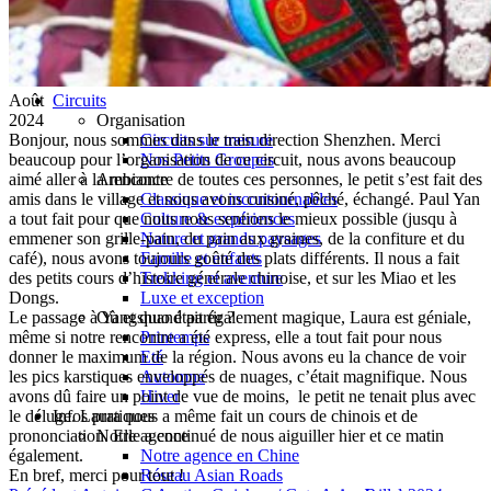
Hubei
Sichuan 四川
Tibet 西藏
Yunnan 云南
Août
Circuits
2024
Organisation
Bonjour, nous sommes dans le train direction Shenzhen. Merci
Circuits sur mesure
beaucoup pour l’organisation de ce circuit, nous avons beaucoup
Nos Petits Groupes
aimé aller à la rencontre de toutes ces personnes, le petit s’est fait des
Ambiance
amis dans le village et nous avons cuisiné, pêché, échangé. Paul Yan
Classique et incontournables
a tout fait pour que nous nous sentions le mieux possible (jusqu à
Culture & expériences
emmener son grille-pain, du pain aux graines, de la confiture et du
Nature et grands paysages
café), nous avons toujours goûté des plats différents. Il nous a fait
Famille et enfants
des petits cours d’histoire générale chinoise, et sur les Miao et les
Trekking et aventure
Dongs.
Luxe et exception
Le passage à Yangshuo était également magique, Laura est géniale,
Où et quand partir ?
même si notre rencontre a été express, elle a tout fait pour nous
Printemps
donner le maximum de la région. Nous avons eu la chance de voir
Eté
les pics karstiques enveloppés de nuages, c’était magnifique. Nous
Automne
avons dû faire un point de vue de moins, le petit ne tenait plus avec
Hiver
le déluge. Laura nous a même fait un cours de chinois et de
Infos pratiques
prononciation. Elle a continué de nous aiguiller hier et ce matin
Notre agence
également.
Notre agence en Chine
En bref, merci pour tout !
Réseau Asian Roads