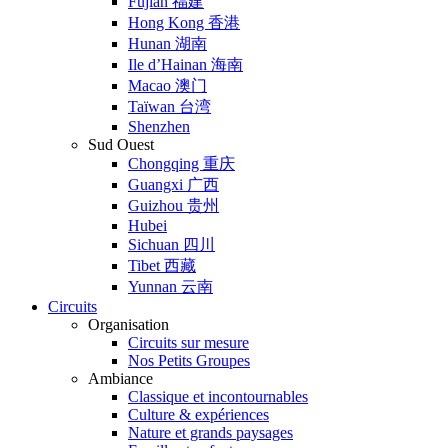
Fujian 福建
Hong Kong 香港
Hunan 湖南
Ile d’Hainan 海南
Macao 澳门
Taïwan 台湾
Shenzhen
Sud Ouest
Chongqing 重庆
Guangxi 广西
Guizhou 贵州
Hubei
Sichuan 四川
Tibet 西藏
Yunnan 云南
Circuits
Organisation
Circuits sur mesure
Nos Petits Groupes
Ambiance
Classique et incontournables
Culture & expériences
Nature et grands paysages