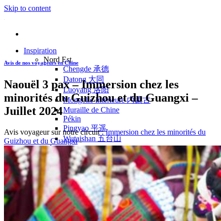
Skip to content
Inspiration
Nord Est
Avis de nos voyageurs en Chine
Chengde 承德
Datong 大同
Naouël 3 pax – Immersion chez les
Luoyang 洛阳
minorités du Guizhou et du Guangxi –
Mongolie Intérieure 内蒙古
Juillet 2024
Muraille de Chine
Pékin
Pingyao 平遥
Avis voyageur sur notre circuit :
Immersion chez les minorités du
Wutaishan 五台山
Guizhou et du Guangxi
-
Côte Est
Anhui 安徽
Hangzhou 杭州
Jiangxi 江西
Montagnes Jaunes
Shandong 山东
Shanghai 上海
Suzhou 苏州