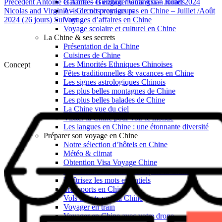
Précédent
Antoine et Anne – Guizhou / Guangxi – Juillet 2024
Garanties et engagements Asian Roads
Nicolas and Virginie – Circuit premiers pas en Chine – Juillet /Août
Avis de nos voyageurs
2024 (26 jours)
Suivant
Voyages d’affaires en Chine
Voyage scolaire et culturel en Chine
La Chine & ses secrets
Présentation de la Chine
Cuisines de Chine
Les Minorités Ethniques Chinoises
Concept
Fêtes traditionnelles & vacances en Chine
Les signes astrologiques Chinois
Les plus belles montagnes de Chine
Les plus belles balades de Chine
La Chine vue du ciel
Visiter la Chine pour voir le monde
Les langues en Chine : une étonnante diversité
Préparer son voyage en Chine
Notre sélection d’hôtels en Chine
Météo & climat
Obtention Visa Voyage Chine
Comment communiquer depuis la Chine ?
Maîtrisez les mots essentiels
Transports en Chine
Vols directs vers la Chine
Voyager en train
Voyager en Chine avec votre drone