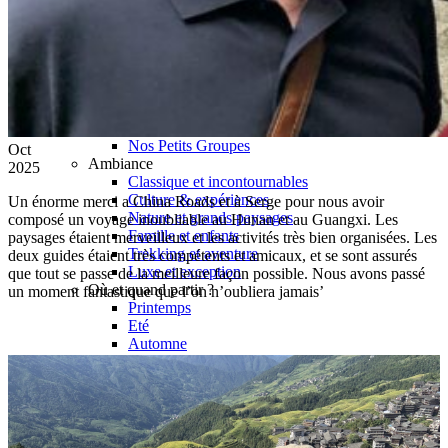
Hubei
Sichuan 四川
Tibet 西藏
Yunnan 云南
Circuits
Organisation
Circuits sur mesure
Nos Petits Groupes
Oct
Ambiance
2025
Classique et incontournables
Culture & expériences
Un énorme merci a China Roads et à Serge pour nous avoir
Nature et grands paysages
composé un voyage inoubliable au Hunan et au Guangxi. Les
Famille et enfants
paysages étaient merveilleux et les activités très bien organisées. Les
Trekking et aventure
deux guides étaient très compétents et amicaux, et se sont assurés
Luxe et exception
que tout se passe de la meilleure façon possible. Nous avons passé
Où et quand partir ?
un moment fantastique que l’on n’oubliera jamais’
Printemps
Eté
Automne
Hiver
Infos pratiques
Notre agence
Notre agence en Chine
Réseau Asian Roads