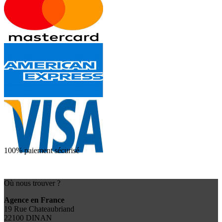
100% paiement sécurisé
Où nous trouver ?
Agence en France
19 Rue Chateaubriand
22100 DINAN