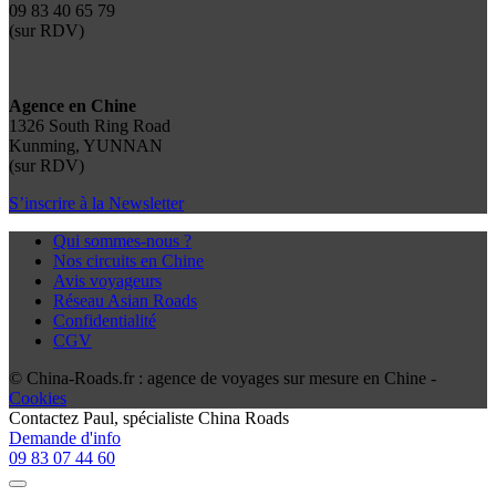
09 83 40 65 79
(sur RDV)
Agence en Chine
1326 South Ring Road
Kunming, YUNNAN
(sur RDV)
S’inscrire à la Newsletter
Qui sommes-nous ?
Nos circuits en Chine
Avis voyageurs
Réseau Asian Roads
Confidentialité
CGV
© China-Roads.fr : agence de voyages sur mesure en Chine -
Cookies
Contactez
Paul
, spécialiste China Roads
Demande d'info
09 83 07 44 60