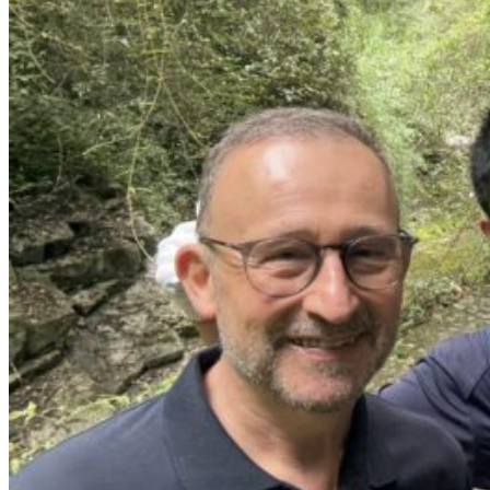
Nord Ouest
Gansu 甘肃
Dunhuang – 敦煌
Jiayuguan – 嘉峪关
Qinghai 青海
Xi’an 西安市
Xinjiang 新疆
Kashgar
Turpan
Sud Est
Canton 广州
Fujian 福建
Hong Kong 香港
Hunan 湖南
Ile d’Hainan 海南
Macao 澳门
Taïwan 台湾
Shenzhen
Sud Ouest
Chongqing 重庆
Guangxi 广西
Guizhou 贵州