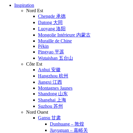
Inspiration
Nord Est
Chengde 承德
Datong 大同
Luoyang 洛阳
Mongolie Intérieure 内蒙古
Muraille de Chine
Pékin
Pingyao 平遥
Wutaishan 五台山
Côte Est
Anhui 安徽
Hangzhou 杭州
Jiangxi 江西
Montagnes Jaunes
Shandong 山东
Shanghai 上海
Suzhou 苏州
Nord Ouest
Gansu 甘肃
Dunhuang – 敦煌
Jiayuguan – 嘉峪关