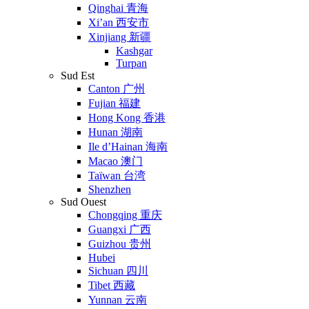
Qinghai 青海
Xi’an 西安市
Xinjiang 新疆
Kashgar
Turpan
Sud Est
Canton 广州
Fujian 福建
Hong Kong 香港
Hunan 湖南
Ile d’Hainan 海南
Macao 澳门
Taïwan 台湾
Shenzhen
Sud Ouest
Chongqing 重庆
Guangxi 广西
Guizhou 贵州
Hubei
Sichuan 四川
Tibet 西藏
Yunnan 云南