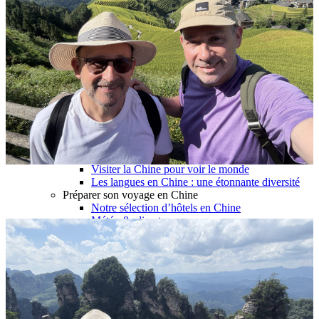
Garanties et engagements Asian Roads
Avis de nos voyageurs
Voyages d’affaires en Chine
Voyage scolaire et culturel en Chine
La Chine & ses secrets
Présentation de la Chine
Cuisines de Chine
Les Minorités Ethniques Chinoises
Fêtes traditionnelles & vacances en Chine
Les signes astrologiques Chinois
Les plus belles montagnes de Chine
Les plus belles balades de Chine
La Chine vue du ciel
Visiter la Chine pour voir le monde
Les langues en Chine : une étonnante diversité
Préparer son voyage en Chine
Notre sélection d’hôtels en Chine
Météo & climat
Obtention Visa Voyage Chine
Comment communiquer depuis la Chine ?
Maîtrisez les mots essentiels
Transports en Chine
Vols directs vers la Chine
Voyager en train
Voyager en Chine avec votre drone