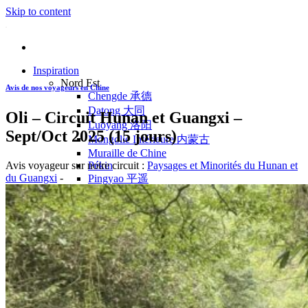
Skip to content
Inspiration
Nord Est
Avis de nos voyageurs en Chine
Chengde 承德
Datong 大同
Oli – Circuit Hunan et Guangxi –
Luoyang 洛阳
Sept/Oct 2025 (15 jours)
Mongolie Intérieure 内蒙古
Muraille de Chine
Avis voyageur sur notre circuit :
Paysages et Minorités du Hunan et
Pékin
du Guangxi
-
Pingyao 平遥
Wutaishan 五台山
Côte Est
Anhui 安徽
Hangzhou 杭州
Jiangxi 江西
Montagnes Jaunes
Shandong 山东
Shanghai 上海
Suzhou 苏州