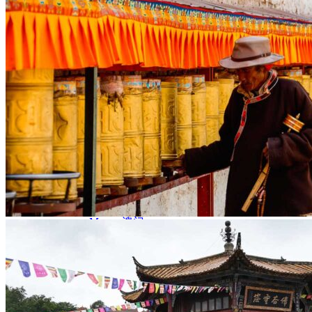
Nord Ouest
Gansu 甘肃
Dunhuang – 敦煌
Jiayuguan – 嘉峪关
Qinghai 青海
Xi’an 西安市
Xinjiang 新疆
Kashgar
Turpan
Sud Est
Canton 广州
Fujian 福建
Hong Kong 香港
Hunan 湖南
Ile d’Hainan 海南
Macao 澳门
Taïwan 台湾
Shenzhen
Sud Ouest
Chongqing 重庆
Guangxi 广西
Guizhou 贵州