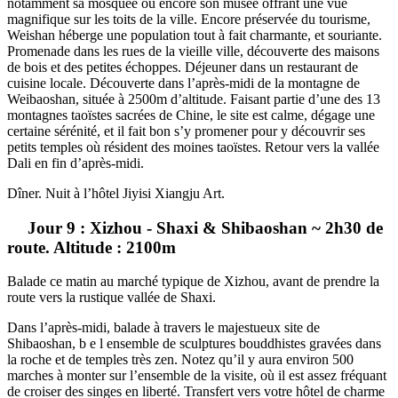
notamment sa mosquée ou encore son musée offrant une vue
magnifique sur les toits de la ville. Encore préservée du tourisme,
Weishan héberge une population tout à fait charmante, et souriante.
Promenade dans les rues de la vieille ville, découverte des maisons
de bois et des petites échoppes. Déjeuner dans un restaurant de
cuisine locale. Découverte dans l’après-midi de la montagne de
Weibaoshan, située à 2500m d’altitude. Faisant partie d’une des 13
montagnes taoïstes sacrées de Chine, le site est calme, dégage une
certaine sérénité, et il fait bon s’y promener pour y découvrir ses
petits temples où résident des moines taoïstes. Retour vers la vallée
Dali en fin d’après-midi.
Dîner. Nuit à l’hôtel Jiyisi Xiangju Art.
Jour 9 : Xizhou - Shaxi & Shibaoshan ~ 2h30 de
route. Altitude : 2100m
Balade ce matin au marché typique de Xizhou, avant de prendre la
route vers la rustique vallée de Shaxi.
Dans l’après-midi, balade à travers le majestueux site de
Shibaoshan, b e l ensemble de sculptures bouddhistes gravées dans
la roche et de temples très zen. Notez qu’il y aura environ 500
marches à monter sur l’ensemble de la visite, où il est assez fréquant
de croiser des singes en liberté. Transfert vers votre hôtel de charme