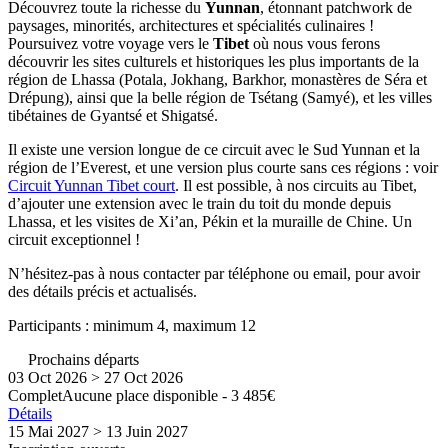
Découvrez toute la richesse du
Yunnan
, étonnant patchwork de
paysages, minorités, architectures et spécialités culinaires !
Poursuivez votre voyage vers le
Tibet
où nous vous ferons
découvrir les sites culturels et historiques les plus importants de la
région de Lhassa (Potala, Jokhang, Barkhor, monastères de Séra et
Drépung), ainsi que la belle région de Tsétang (Samyé), et les villes
tibétaines de Gyantsé et Shigatsé.
Il existe une version longue de ce circuit avec le Sud Yunnan et la
région de l’Everest, et une version plus courte sans ces régions : voir
Circuit Yunnan Tibet court
. Il est possible, à nos circuits au Tibet,
d’ajouter une extension avec le train du toit du monde depuis
Lhassa, et les visites de Xi’an, Pékin et la muraille de Chine. Un
circuit exceptionnel !
N’hésitez-pas à nous contacter par téléphone ou email, pour avoir
des détails précis et actualisés.
Participants : minimum 4, maximum 12
Prochains départs
03 Oct 2026 > 27 Oct 2026
Complet
Aucune place disponible - 3 485€
Détails
15 Mai 2027 > 13 Juin 2027