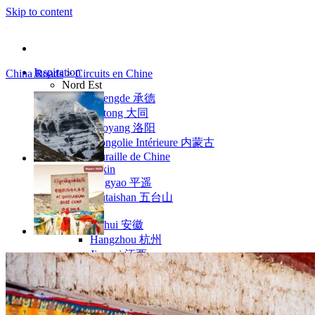
Skip to content
Inspiration
China Roads
>
Circuits en Chine
Nord Est
Chengde 承德
Datong 大同
Luoyang 洛阳
Mongolie Intérieure 内蒙古
Muraille de Chine
Pékin
Pingyao 平遥
Wutaishan 五台山
Côte Est
Anhui 安徽
Hangzhou 杭州
Jiangxi 江西
Montagnes Jaunes
Shandong 山东
Shanghai 上海
Suzhou 苏州