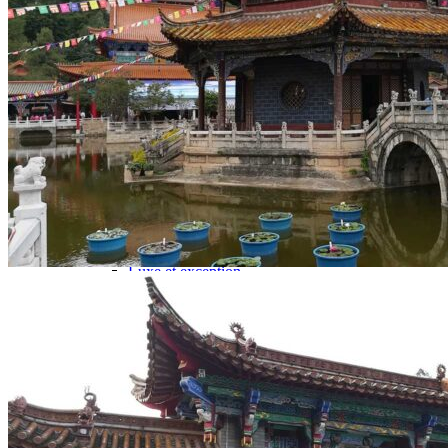
Hubei
Sichuan 四川
Tibet 西藏
Yunnan 云南
Circuits
Organisation
Circuits sur mesure
Nos Petits Groupes
Ambiance
Classique et incontournables
Culture & expériences
Nature et grands paysages
Famille et enfants
Trekking et aventure
Luxe et exception
Où et quand partir ?
Printemps
Eté
Automne
Hiver
Infos pratiques
Notre agence
Notre agence en Chine
Réseau Asian Roads