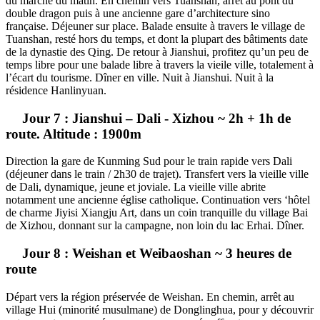
du marché du matin. En chemin vers Tuanshan, arrêt au pont du
double dragon puis à une ancienne gare d’architecture sino
française. Déjeuner sur place. Balade ensuite à travers le village de
Tuanshan, resté hors du temps, et dont la plupart des bâtiments date
de la dynastie des Qing. De retour à Jianshui, profitez qu’un peu de
temps libre pour une balade libre à travers la vieile ville, totalement à
l’écart du tourisme. Dîner en ville. Nuit à Jianshui. Nuit à la
résidence Hanlinyuan.
Jour 7 : Jianshui – Dali - Xizhou ~ 2h + 1h de
route. Altitude : 1900m
Direction la gare de Kunming Sud pour le train rapide vers Dali
(déjeuner dans le train / 2h30 de trajet). Transfert vers la vieille ville
de Dali, dynamique, jeune et joviale. La vieille ville abrite
notamment une ancienne église catholique. Continuation vers ‘hôtel
de charme Jiyisi Xiangju Art, dans un coin tranquille du village Bai
de Xizhou, donnant sur la campagne, non loin du lac Erhai. Dîner.
Jour 8 : Weishan et Weibaoshan ~ 3 heures de
route
Départ vers la région préservée de Weishan. En chemin, arrêt au
village Hui (minorité musulmane) de Donglinghua, pour y découvrir