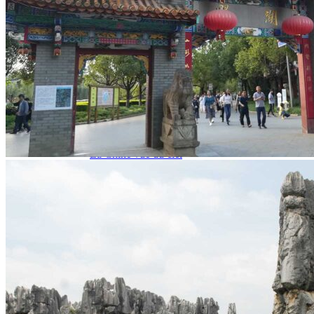
Garanties et engagements Asian Roads
Avis de nos voyageurs
Voyages d’affaires en Chine
Voyage scolaire et culturel en Chine
La Chine & ses secrets
Présentation de la Chine
Cuisines de Chine
Les Minorités Ethniques Chinoises
Fêtes traditionnelles & vacances en Chine
Les signes astrologiques Chinois
Les plus belles montagnes de Chine
Les plus belles balades de Chine
La Chine vue du ciel
Visiter la Chine pour voir le monde
Les langues en Chine : une étonnante diversité
Préparer son voyage en Chine
Notre sélection d’hôtels en Chine
Météo & climat
Obtention Visa Voyage Chine
Comment communiquer depuis la Chine ?
Maîtrisez les mots essentiels
Transports en Chine
Vols directs vers la Chine
Voyager en train
Voyager en Chine avec votre drone