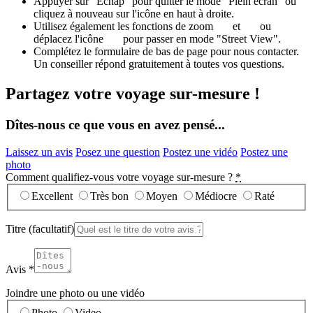
Appuyer sur "Echap" pour quitter le mode "Plein écran" ou
cliquez à nouveau sur l'icône en haut à droite.
Utilisez également les fonctions de zoom
et
ou
déplacez l'icône
pour passer en mode "Street View".
Complétez le formulaire de bas de page pour nous contacter.
Un conseiller répond gratuitement à toutes vos questions.
Partagez votre voyage sur-mesure !
Dîtes-nous ce que vous en avez pensé...
Laissez un avis
Posez une question
Postez une vidéo
Postez une
photo
Comment qualifiez-vous votre voyage sur-mesure ?
*
Excellent
Très bon
Moyen
Médiocre
Raté
Titre
(facultatif)
Avis
*
Joindre une photo ou une vidéo
Photo
Video