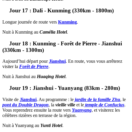
Jour 17 : Dali - Kunming (330km - 1800m)
Longue journée de route vers
Kunming
.
Nuit à Kunming au
Camélia Hotel
.
Jour 18 : Kunming - Forêt de Pierre - Jianshui
(330km - 1300m)
Aujourd’hui départ pour
Jianshui
. En route, vous vous arrêterez
visiter la
Forêt de Pierre
.
Nuit à Jianshui au
Huaqing Hotel
.
Jour 19 : Jianshui - Yuanyang (83km - 280m)
Visite de
Jianshui
. Au programme : le
jardin de la famille Zhu
, le
pont du Double Dragon
, la
vieille ville
et le
temple de Confucius
.
Vous reprendrez ensuite la route vers
Yuanyang
, et visiterez les
célèbres rizières en terrasse de la région.
Nuit à Yuanyang au
Yunti Hotel
.