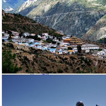
Nord Ouest
Gansu 甘肃
Dunhuang – 敦煌
Jiayuguan – 嘉峪关
Qinghai 青海
Xi’an 西安市
Xinjiang 新疆
Kashgar
Turpan
Sud Est
Canton 广州
Fujian 福建
Hong Kong 香港
Hunan 湖南
Ile d’Hainan 海南
Macao 澳门
Taïwan 台湾
Shenzhen
Sud Ouest
Chongqing 重庆
Guangxi 广西
Guizhou 贵州