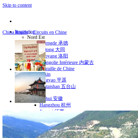
Skip to content
Inspiration
China Roads
>
Circuits en Chine
Nord Est
Chengde 承德
Datong 大同
Luoyang 洛阳
Mongolie Intérieure 内蒙古
Muraille de Chine
Pékin
Pingyao 平遥
Wutaishan 五台山
Côte Est
Anhui 安徽
Hangzhou 杭州
Jiangxi 江西
Montagnes Jaunes
Shandong 山东
Shanghai 上海
Suzhou 苏州