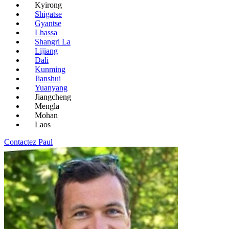
Kyirong
Shigatse
Gyantse
Lhassa
Shangri La
Lijiang
Dali
Kunming
Jianshui
Yuanyang
Jiangcheng
Mengla
Mohan
Laos
Contactez Paul