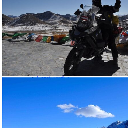
Hubei
Sichuan 四川
Tibet 西藏
Yunnan 云南
Circuits
Organisation
Circuits sur mesure
Nos Petits Groupes
Ambiance
Classique et incontournables
Culture & expériences
Nature et grands paysages
Famille et enfants
Trekking et aventure
Luxe et exception
Où et quand partir ?
Printemps
Eté
Automne
Hiver
Infos pratiques
Notre agence
Notre agence en Chine
Réseau Asian Roads