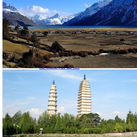
Garanties et engagements Asian Roads
Avis de nos voyageurs
Voyages d’affaires en Chine
Voyage scolaire et culturel en Chine
La Chine & ses secrets
Présentation de la Chine
Cuisines de Chine
Les Minorités Ethniques Chinoises
Fêtes traditionnelles & vacances en Chine
Les signes astrologiques Chinois
Les plus belles montagnes de Chine
Les plus belles balades de Chine
La Chine vue du ciel
Visiter la Chine pour voir le monde
Les langues en Chine : une étonnante diversité
Préparer son voyage en Chine
Notre sélection d’hôtels en Chine
Météo & climat
Obtention Visa Voyage Chine
Comment communiquer depuis la Chine ?
Maîtrisez les mots essentiels
Transports en Chine
Vols directs vers la Chine
Voyager en train
Voyager en Chine avec votre drone