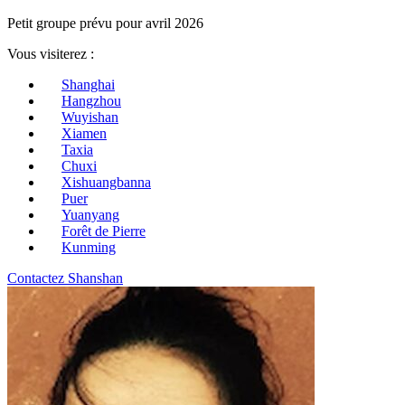
Petit groupe prévu pour avril 2026
Vous visiterez :
Shanghai
Hangzhou
Wuyishan
Xiamen
Taxia
Chuxi
Xishuangbanna
Puer
Yuanyang
Forêt de Pierre
Kunming
Contactez Shanshan