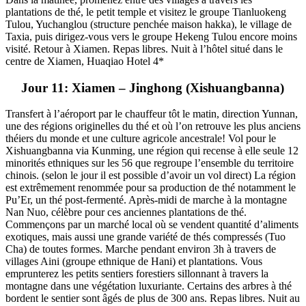
plantations de thé, le petit temple et visitez le groupe Tianluokeng
Tulou, Yuchanglou (structure penchée maison hakka), le village de
Taxia, puis dirigez-vous vers le groupe Hekeng Tulou encore moins
visité. Retour à Xiamen. Repas libres. Nuit à l’hôtel situé dans le
centre de Xiamen, Huaqiao Hotel 4*
Jour 11: Xiamen – Jinghong (Xishuangbanna)
Transfert à l’aéroport par le chauffeur tôt le matin, direction Yunnan,
une des régions originelles du thé et où l’on retrouve les plus anciens
théiers du monde et une culture agricole ancestrale! Vol pour le
Xishuangbanna via Kunming, une région qui recense à elle seule 12
minorités ethniques sur les 56 que regroupe l’ensemble du territoire
chinois. (selon le jour il est possible d’avoir un vol direct) La région
est extrêmement renommée pour sa production de thé notamment le
Pu’Er, un thé post-fermenté. Après-midi de marche à la montagne
Nan Nuo, célèbre pour ces anciennes plantations de thé.
Commençons par un marché local où se vendent quantité d’aliments
exotiques, mais aussi une grande variété de thés compressés (Tuo
Cha) de toutes formes. Marche pendant environ 3h à travers de
villages Aini (groupe ethnique de Hani) et plantations. Vous
emprunterez les petits sentiers forestiers sillonnant à travers la
montagne dans une végétation luxuriante. Certains des arbres à thé
bordent le sentier sont âgés de plus de 300 ans. Repas libres. Nuit au