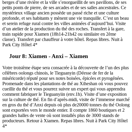
berges d’une rivière et la ville s’enorgueillit de ses pavillons, de ses
petits ponts de pierre, de ses arcades et de ses salles ancestrales. Ce
mystérieux village ancien possède un passé riche et une culture
profonde, et ses habitants y mènent une vie tranquille. C’est un beau
et serein refuge rural contre les villes animées d’aujourd’hui. Visite
d’un atelier de la production du thé des roches. Transfert à la gare,
train rapide pour Xiamen (18h14-21h42 ou similaire en 2ème
classe). Transfert par chauffeur à votre hôtel. Repas libres. Nuit à
Park City Hôtel 4*
Jour 8: Xiamen - Anxi – Xiamen
Votre troisième étape sera consacrée à la découverte de l’un des plus
célèbres oolongs chinois, le Tieguanyin (Déesse de fer de la
miséricorde) réputé pour ses notes boisées, épicées et pyrogénées.
Promenade dans les plantations de thé au Xiheshan où vous pouvez
cueillir du thé et vous pourrez suivre un expert qui vous apprendra
comment fabriquer le Tieguanyiin (env.1h). Visite d’une exposition
sur la culture de thé. En fin d’après-midi, visite de l’immense marché
en gros du thé d’Anxi depuis où plus de20000 tonnes du thé Oolong
sont exportées vers le monde entier. Il compte 1860 boutiques et 2
grandes halles de vente où sont installés plus de 3000 stands de
producteurs. Retour à Xiamen. Repas libres. Nuit à Park City Hôtel
4*