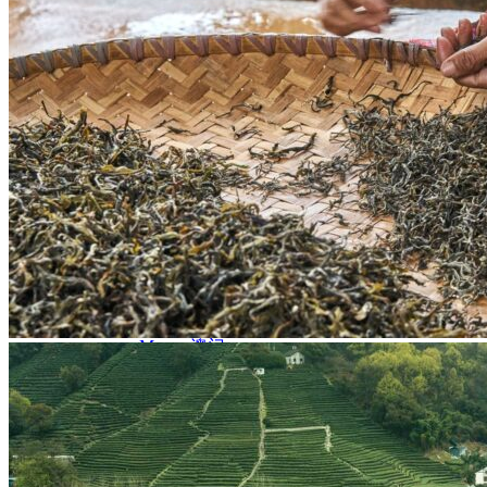
Nord Ouest
Gansu 甘肃
Dunhuang – 敦煌
Jiayuguan – 嘉峪关
Qinghai 青海
Xi’an 西安市
Xinjiang 新疆
Kashgar
Turpan
Sud Est
Canton 广州
Fujian 福建
Hong Kong 香港
Hunan 湖南
Ile d’Hainan 海南
Macao 澳门
Taïwan 台湾
Shenzhen
Sud Ouest
Chongqing 重庆
Guangxi 广西
Guizhou 贵州