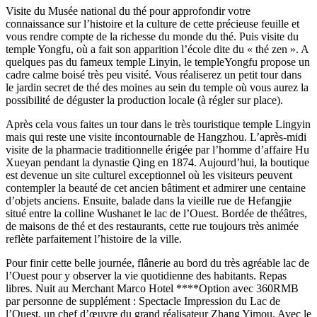
Visite du Musée national du thé pour approfondir votre
connaissance sur l’histoire et la culture de cette précieuse feuille et
vous rendre compte de la richesse du monde du thé. Puis visite du
temple Yongfu, où a fait son apparition l’école dite du « thé zen ». A
quelques pas du fameux temple Linyin, le templeYongfu propose un
cadre calme boisé très peu visité. Vous réaliserez un petit tour dans
le jardin secret de thé des moines au sein du temple où vous aurez la
possibilité de déguster la production locale (à régler sur place).
Après cela vous faites un tour dans le très touristique temple Lingyin
mais qui reste une visite incontournable de Hangzhou. L’après-midi
visite de la pharmacie traditionnelle érigée par l’homme d’affaire Hu
Xueyan pendant la dynastie Qing en 1874. Aujourd’hui, la boutique
est devenue un site culturel exceptionnel où les visiteurs peuvent
contempler la beauté de cet ancien bâtiment et admirer une centaine
d’objets anciens. Ensuite, balade dans la vieille rue de Hefangjie
situé entre la colline Wushanet le lac de l’Ouest. Bordée de théâtres,
de maisons de thé et des restaurants, cette rue toujours très animée
reflète parfaitement l’histoire de la ville.
Pour finir cette belle journée, flânerie au bord du très agréable lac de
l’Ouest pour y observer la vie quotidienne des habitants. Repas
libres. Nuit au Merchant Marco Hotel ****Option avec 360RMB
par personne de supplément : Spectacle Impression du Lac de
l’Ouest, un chef d’œuvre du grand réalisateur Zhang Yimou. Avec le