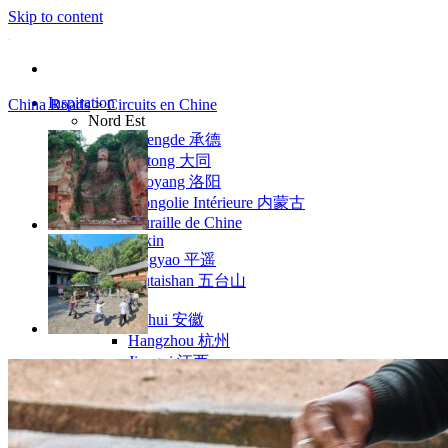
Skip to content
Inspiration
China Roads
>
Circuits en Chine
Nord Est
Chengde 承德
Datong 大同
Luoyang 洛阳
Mongolie Intérieure 内蒙古
Muraille de Chine
Pékin
Pingyao 平遥
Wutaishan 五台山
Côte Est
Anhui 安徽
Hangzhou 杭州
Jiangxi 江西
Montagnes Jaunes
Shandong 山东
Shanghai 上海
Suzhou 苏州