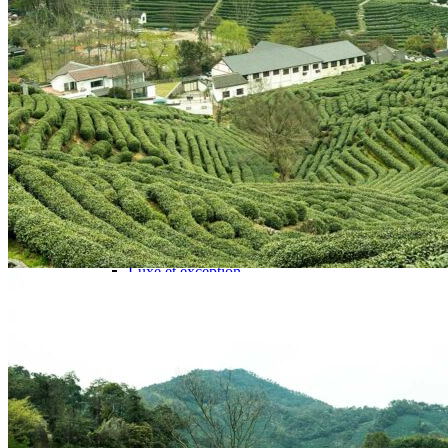
Hubei
Sichuan 四川
Tibet 西藏
Yunnan 云南
Circuits
Organisation
Circuits sur mesure
Nos Petits Groupes
Ambiance
Classique et incontournables
Culture & expériences
Nature et grands paysages
Famille et enfants
Trekking et aventure
Luxe et exception
Où et quand partir ?
Printemps
Eté
Automne
Hiver
Infos pratiques
Notre agence
Notre agence en Chine
Réseau Asian Roads