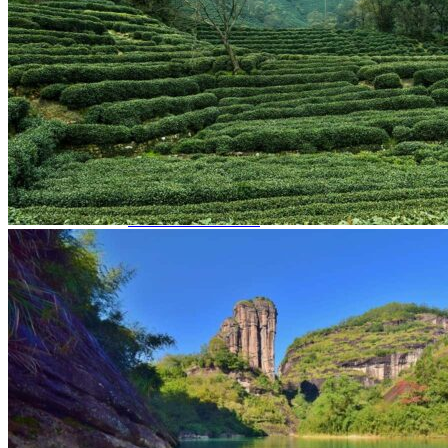
Garanties et engagements Asian Roads
Avis de nos voyageurs
Voyages d’affaires en Chine
Voyage scolaire et culturel en Chine
La Chine & ses secrets
Présentation de la Chine
Cuisines de Chine
Les Minorités Ethniques Chinoises
Fêtes traditionnelles & vacances en Chine
Les signes astrologiques Chinois
Les plus belles montagnes de Chine
Les plus belles balades de Chine
La Chine vue du ciel
Visiter la Chine pour voir le monde
Les langues en Chine : une étonnante diversité
Préparer son voyage en Chine
Notre sélection d’hôtels en Chine
Météo & climat
Obtention Visa Voyage Chine
Comment communiquer depuis la Chine ?
Maîtrisez les mots essentiels
Transports en Chine
Vols directs vers la Chine
Voyager en train
Voyager en Chine avec votre drone