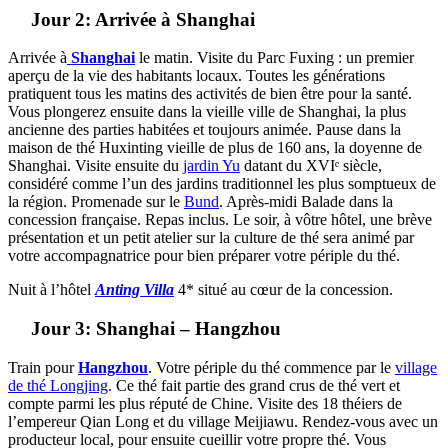
Jour 2: Arrivée à Shanghai
Arrivée à
Shanghai
le matin. Visite du Parc Fuxing : un premier
aperçu de la vie des habitants locaux. Toutes les générations
pratiquent tous les matins des activités de bien être pour la santé.
Vous plongerez ensuite dans la vieille ville de Shanghai, la plus
ancienne des parties habitées et toujours animée. Pause dans la
maison de thé Huxinting vieille de plus de 160 ans, la doyenne de
Shanghai. Visite ensuite du
jardin Yu
datant du XVIᵉ siècle,
considéré comme l’un des jardins traditionnel les plus somptueux de
la région. Promenade sur le
Bund
. Après-midi Balade dans la
concession française. Repas inclus. Le soir, à vôtre hôtel, une brève
présentation et un petit atelier sur la culture de thé sera animé par
votre accompagnatrice pour bien préparer votre périple du thé.
Nuit à l’hôtel
Anting Villa
4* situé au cœur de la concession.
Jour 3: Shanghai – Hangzhou
Train pour
Hangzhou
. Votre périple du thé commence par le
village
de thé Longjing
. Ce thé fait partie des grand crus de thé vert et
compte parmi les plus réputé de Chine. Visite des 18 théiers de
l’empereur Qian Long et du village Meijiawu. Rendez-vous avec un
producteur local, pour ensuite cueillir votre propre thé. Vous