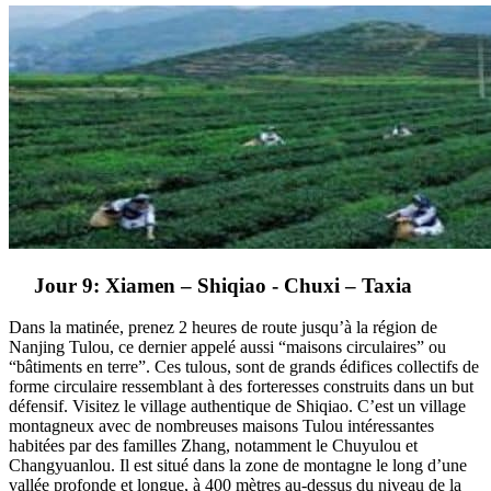
Jour 9: Xiamen – Shiqiao - Chuxi – Taxia
Dans la matinée, prenez 2 heures de route jusqu’à la région de
Nanjing Tulou, ce dernier appelé aussi “maisons circulaires” ou
“bâtiments en terre”. Ces tulous, sont de grands édifices collectifs de
forme circulaire ressemblant à des forteresses construits dans un but
défensif. Visitez le village authentique de Shiqiao. C’est un village
montagneux avec de nombreuses maisons Tulou intéressantes
habitées par des familles Zhang, notamment le Chuyulou et
Changyuanlou. Il est situé dans la zone de montagne le long d’une
vallée profonde et longue, à 400 mètres au-dessus du niveau de la