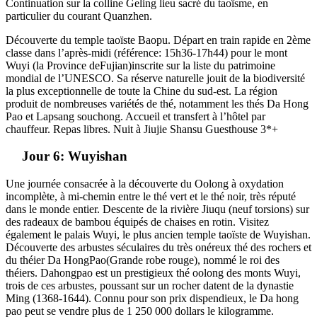
Continuation sur la colline Geling lieu sacré du taoïsme, en
particulier du courant Quanzhen.
Découverte du temple taoïste Baopu. Départ en train rapide en 2ème
classe dans l’après-midi (référence: 15h36-17h44) pour le mont
Wuyi (la Province deFujian)inscrite sur la liste du patrimoine
mondial de l’UNESCO. Sa réserve naturelle jouit de la biodiversité
la plus exceptionnelle de toute la Chine du sud-est. La région
produit de nombreuses variétés de thé, notamment les thés Da Hong
Pao et Lapsang souchong. Accueil et transfert à l’hôtel par
chauffeur. Repas libres. Nuit à Jiujie Shansu Guesthouse 3*+
Jour 6: Wuyishan
Une journée consacrée à la découverte du Oolong à oxydation
incomplète, à mi-chemin entre le thé vert et le thé noir, très réputé
dans le monde entier. Descente de la rivière Jiuqu (neuf torsions) sur
des radeaux de bambou équipés de chaises en rotin. Visitez
également le palais Wuyi, le plus ancien temple taoïste de Wuyishan.
Découverte des arbustes séculaires du très onéreux thé des rochers et
du théier Da HongPao(Grande robe rouge), nommé le roi des
théiers. Dahongpao est un prestigieux thé oolong des monts Wuyi,
trois de ces arbustes, poussant sur un rocher datent de la dynastie
Ming (1368-1644). Connu pour son prix dispendieux, le Da hong
pao peut se vendre plus de 1 250 000 dollars le kilogramme.