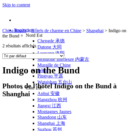
Skip to content
Inspiration
China Roads
>
Hôtels de charme en Chine
>
Shanghai
>
Indigo on
Nord Est
the Bund
Chengde 承德
2 résultats affichés
Datong 大同
Luoyang 洛阳
Mongolie Intérieure 内蒙古
Muraille de Chine
Indigo on the Bund
Pékin
Pingyao 平遥
Wutaishan 五台山
Photos de l’hôtel Indigo on the Bund à
Côte Est
Shanghai
Anhui 安徽
Hangzhou 杭州
Jiangxi 江西
Montagnes Jaunes
Shandong 山东
Shanghai 上海
Suzhou 苏州