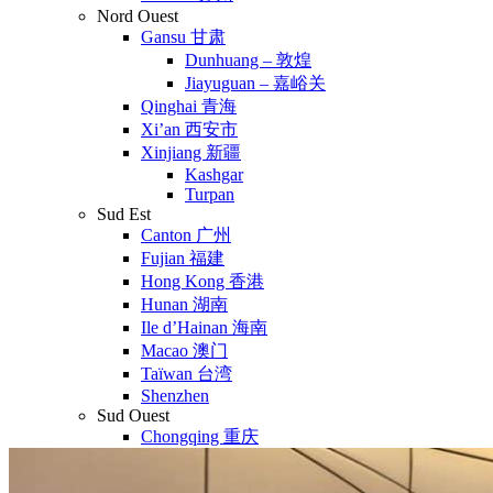
Nord Ouest
Gansu 甘肃
Dunhuang – 敦煌
Jiayuguan – 嘉峪关
Qinghai 青海
Xi’an 西安市
Xinjiang 新疆
Kashgar
Turpan
Sud Est
Canton 广州
Fujian 福建
Hong Kong 香港
Hunan 湖南
Ile d’Hainan 海南
Macao 澳门
Taïwan 台湾
Shenzhen
Sud Ouest
Chongqing 重庆
Guangxi 广西
Guizhou 贵州