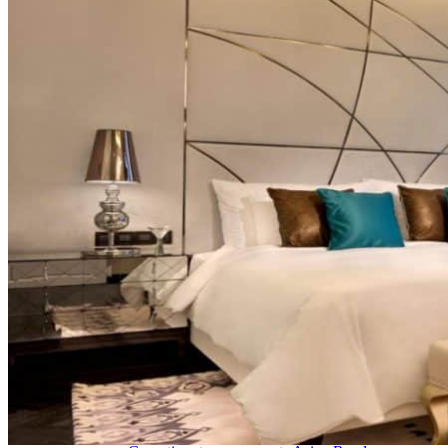
Hubei
Sichuan 四川
Tibet 西藏
Yunnan 云南
Circuits
Organisation
Circuits sur mesure
Nos Petits Groupes
Ambiance
Classique et incontournables
Culture & expériences
Nature et grands paysages
Famille et enfants
Trekking et aventure
Luxe et exception
Où et quand partir ?
Printemps
Eté
Automne
Hiver
Infos pratiques
Notre agence
Notre agence en Chine
Réseau Asian Roads