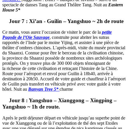
spectacle de danses Tang au Grand Théâtre Tang. Nuit au
Eastern
House 5*
Jour 7 : Xi’an - Guilin – Yangshuo ~ 2h de route
Ce matin, vous aurez l’occasion de visiter le parc de la
petite
Pagode de l’Oie Sauvage
, construite pour abriter les sutras
rapportés de l’Inde par le moine Yijing, et assister à une pièce de
théâtre d’ombres chinoises. L’après-midi, visite du musée provincial
du Shaanxi. Connue pour être le berceau de la civilisation chinoise,
la province du Shaanxi possède de nombreux sites archéologiques
protégés. On y trouve plus de 300 000 objets témoignant de
la richesse de cette civilisation et retraçant l’histoire de la Chine.
Route pour l’aéroport et envol pour Guilin à 18h40, arrivée à
destination à 20h50. Accueil de votre guide et chauffeur à l’aéroport
de Guilin puis transfert en véhicule privé avec votre guide à votre
hôtel. Nuit au
Banyan Tree 5*
charme
Jour 8 : Yangshuo – Xianggong – Xingping –
Yangshuo ~ 1h de route.
Après le petit déjeuner départ en véhicule jusqu’au superbe point de
vue de Xianggong ou de là l’exploitation de thé des sept Etoiles
avec une vue dégagé sur une étendue de pics karstiques classés au