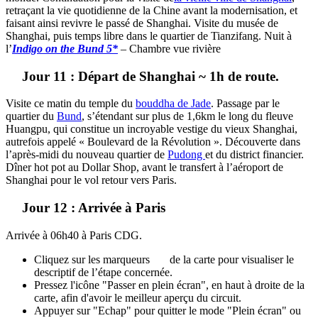
retraçant la vie quotidienne de la Chine avant la modernisation, et
faisant ainsi revivre le passé de Shanghai. Visite du musée de
Shanghai, puis temps libre dans le quartier de Tianzifang. Nuit à
l’
Indigo on the Bund 5*
– Chambre vue rivière
Jour 11 : Départ de Shanghai ~ 1h de route.
Visite ce matin du temple du
bouddha de Jade
. Passage par le
quartier du
Bund
, s’étendant sur plus de 1,6km le long du fleuve
Huangpu, qui constitue un incroyable vestige du vieux Shanghai,
autrefois appelé « Boulevard de la Révolution ». Découverte dans
l’après-midi du nouveau quartier de
Pudong
et du district financier.
Dîner hot pot au Dollar Shop, avant le transfert à l’aéroport de
Shanghai pour le vol retour vers Paris.
Jour 12 : Arrivée à Paris
Arrivée à 06h40 à Paris CDG.
Cliquez sur les marqueurs
de la carte pour visualiser le
descriptif de l’étape concernée.
Pressez l'icône "Passer en plein écran", en haut à droite de la
carte, afin d'avoir le meilleur aperçu du circuit.
Appuyer sur "Echap" pour quitter le mode "Plein écran" ou