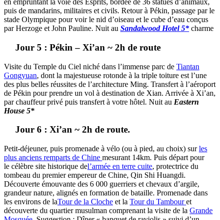
en empruntant la voie des Esprits, bordée de 36 statues d’animaux,
puis de mandarins, militaires et civils. Retour à Pékin, passage par le
stade Olympique pour voir le nid d’oiseau et le cube d’eau conçus
par Herzoge et John Pauline. Nuit au
Sandalwood Hotel 5*
charme
Jour 5 : Pékin – Xi’an ~ 2h de route
Visite du Temple du Ciel niché dans l’immense parc de
Tiantan
Gongyuan
, dont la majestueuse rotonde à la triple toiture est l’une
des plus belles réussites de l’architecture Ming. Transfert à l’aéroport
de Pékin pour prendre un vol à destination de Xian. Arrivée à Xi’an,
par chauffeur privé puis transfert à votre hôtel. Nuit au
Eastern
House 5*
Jour 6 : Xi’an ~ 2h de route.
Petit-déjeuner, puis promenade à vélo (ou à pied, au choix) sur
les
plus anciens remparts de Chine
mesurant 14km. Puis départ pour
le célèbre site historique de
l’armée en terre cuite
, protectrice du
tombeau du premier empereur de Chine, Qin Shi Huangdi.
Découverte émouvante des 6 000 guerriers et chevaux d’argile,
grandeur nature, alignés en formation de bataille. Promenade dans
les environs de la
Tour de la Cloche
et la
Tour du Tambour
et
découverte du quartier musulman comprenant la visite de la
Grande
Mosquée.
Suggestion : Dîner « banquet de raviolis » suivi d’un