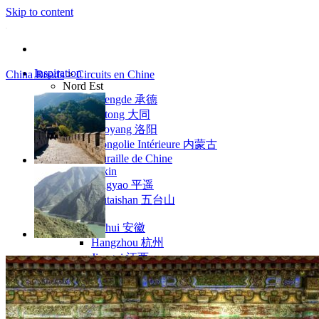
Skip to content
Inspiration
China Roads
>
Circuits en Chine
Nord Est
Chengde 承德
Datong 大同
Luoyang 洛阳
Mongolie Intérieure 内蒙古
Muraille de Chine
Pékin
Pingyao 平遥
Wutaishan 五台山
Côte Est
Anhui 安徽
Hangzhou 杭州
Jiangxi 江西
Montagnes Jaunes
Shandong 山东
Shanghai 上海
Suzhou 苏州