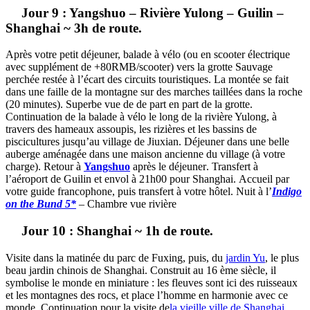
Jour 9 : Yangshuo – Rivière Yulong – Guilin –
Shanghai ~ 3h de route.
Après votre petit déjeuner, balade à vélo (ou en scooter électrique
avec supplément de +80RMB/scooter) vers
la grotte
Sauvage
perchée restée à l’écart des circuits touristiques. La montée se fait
dans une faille de la montagne sur des marches taillées dans la roche
(20 minutes). Superbe vue de de part en part de la grotte.
Continuation de la balade à vélo
le long de la rivière Yulong, à
travers des hameaux assoupis, les rizières et les bassins de
piscicultures jusqu’au village de Jiuxian. Déjeuner dans une belle
auberge aménagé
e
dans une maison ancienne du village
(à votre
charge)
.
Retour à
Yangshuo
après le déjeuner
. Transfert à
l’aéroport
de Guilin et envol à 21h00 pour Shanghai. Accueil par
votre guide francophone, puis transfert à votre hôtel. Nuit à l’
Indigo
on the Bund 5*
– Chambre vue rivière
Jour 10 : Shanghai ~ 1h de route.
Visite dans la matinée du parc de Fuxing, puis, du
jardin Yu
, le plus
beau jardin chinois de Shanghai. Construit au 16 ème siècle, il
symbolise le monde en miniature : les fleuves sont ici des ruisseaux
et les montagnes des rocs, et place l’homme en harmonie avec ce
monde. Continuation pour la visite de
la vieille ville de Shanghai
,