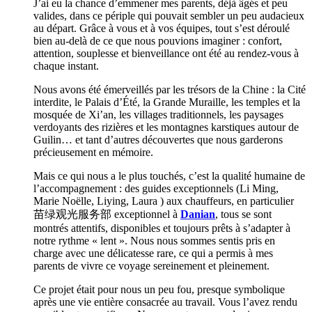
J’ai eu la chance d’emmener mes parents, déjà âgés et peu
valides, dans ce périple qui pouvait sembler un peu audacieux
au départ. Grâce à vous et à vos équipes, tout s’est déroulé
bien au-delà de ce que nous pouvions imaginer : confort,
attention, souplesse et bienveillance ont été au rendez-vous à
chaque instant.
Nous avons été émerveillés par les trésors de la Chine : la Cité
interdite, le Palais d’Été, la Grande Muraille, les temples et la
mosquée de Xi’an, les villages traditionnels, les paysages
verdoyants des rizières et les montagnes karstiques autour de
Guilin… et tant d’autres découvertes que nous garderons
précieusement en mémoire.
Mais ce qui nous a le plus touchés, c’est la qualité humaine de
l’accompagnement : des guides exceptionnels (Li Ming,
Marie Noëlle, Liying, Laura ) aux chauffeurs, en particulier
苗绿观光服务部 exceptionnel à
Danian
, tous se sont
montrés attentifs, disponibles et toujours prêts à s’adapter à
notre rythme « lent ». Nous nous sommes sentis pris en
charge avec une délicatesse rare, ce qui a permis à mes
parents de vivre ce voyage sereinement et pleinement.
Ce projet était pour nous un peu fou, presque symbolique
après une vie entière consacrée au travail. Vous l’avez rendu