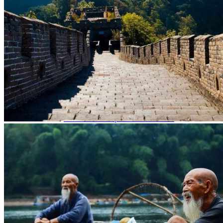
Garanties et engagements Asian Roads
Avis de nos voyageurs
Voyages d’affaires en Chine
Voyage scolaire et culturel en Chine
La Chine & ses secrets
Présentation de la Chine
Cuisines de Chine
Les Minorités Ethniques Chinoises
Fêtes traditionnelles & vacances en Chine
Les signes astrologiques Chinois
Les plus belles montagnes de Chine
Les plus belles balades de Chine
La Chine vue du ciel
Visiter la Chine pour voir le monde
Les langues en Chine : une étonnante diversité
Préparer son voyage en Chine
Notre sélection d’hôtels en Chine
Météo & climat
Obtention Visa Voyage Chine
Comment communiquer depuis la Chine ?
Maîtrisez les mots essentiels
Transports en Chine
Vols directs vers la Chine
Voyager en train
Voyager en Chine avec votre drone