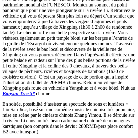
patrimoine mondial de l’UNESCO. Montez au sommet du point
panoramique pour une vue plongeante sur la rivière Li. Retrouvez le
véhicule qui vous déposera 5km plus loin au départ d’un sentier que
vous emprunterez à pied à travers les vergers d’agrumes et petits
hameaux jusqu’au village de Xingping (1h30 à 2h00 de randonnée
facile). Le chemin offre une belle perspective sur la rivière. Vous
visiterez également un petit temple blotti sur les berges à l’entrée de
la grotte de l’Escargot où vivent encore quelques moines. Traversée
de la rivière avec le bac local et découverte de la vieille rue de
Xingping où vous pourrez déjeuner. Dans l’après-midi effectuez une
petite balade en radeau sur l’une des plus belles portions de la rivière
Li entre Xingping et la colline des 9 chevaux, à travers des petits
villages de pêcheurs, rizières et bosquets de bambous (1h30 de
croisière environ). C’est un paysage de cette portion qui a inspiré
l’illustration du billet de 20RMB chinois. Retour au village de
Xingping puis route en véhicule à Yangshuo et à votre hôtel. Nuit au
Banyan Tree 5*
charme
En soirée, possibilité d’assister au spectacle de sons et lumières «
Liu San Jie», basé sur une comédie musicale chinoise très populaire,
mise en scène par le cinéaste chinois Zhang Yimou. Il se déroule sur
la rivière Li dans un très beau cadre naturel entouré de montagnes
karstiques (non compris dans le devis : 280RMB/pers place confort
B2 avec transport).