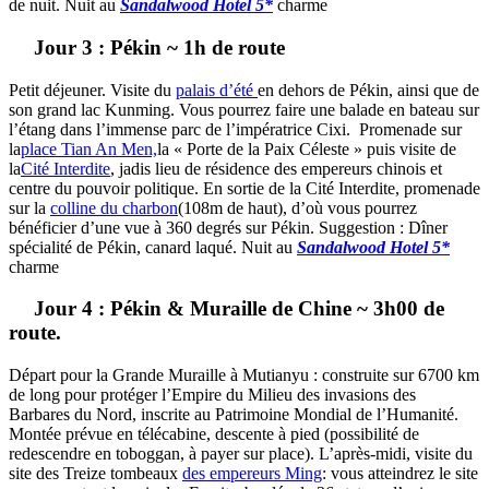
de nuit. Nuit au
Sandalwood Hotel 5*
charme
Jour 3 : Pékin ~ 1h de route
Petit déjeuner. Visite du
palais d’été
en dehors de Pékin, ainsi que de
son grand lac Kunming. Vous pourrez faire une balade en bateau sur
l’étang dans l’immense parc de l’impératrice Cixi. Promenade sur
la
place Tian An Men,
la « Porte de la Paix Céleste » puis visite de
la
Cité Interdite
, jadis lieu de résidence des empereurs chinois et
centre du pouvoir politique. En sortie de la Cité Interdite, promenade
sur la
colline du charbon
(108m de haut), d’où vous pourrez
bénéficier d’une vue à 360 degrés sur Pékin. Suggestion : Dîner
spécialité de Pékin, canard laqué. Nuit au
Sandalwood Hotel 5*
charme
Jour 4 : Pékin & Muraille de Chine ~ 3h00 de
route.
Départ pour la Grande Muraille à Mutianyu : construite sur 6700 km
de long pour protéger l’Empire du Milieu des invasions des
Barbares du Nord, inscrite au Patrimoine Mondial de l’Humanité.
Montée prévue en télécabine, descente à pied (possibilité de
redescendre en toboggan, à payer sur place). L’après-midi, visite du
site des Treize tombeaux
des empereurs Ming
: vous atteindrez le site