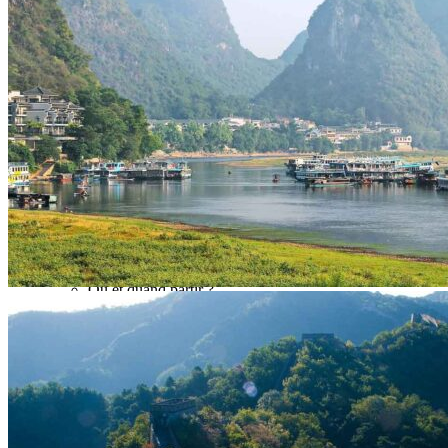
Hubei
Sichuan 四川
Tibet 西藏
Yunnan 云南
Circuits
Organisation
Circuits sur mesure
Nos Petits Groupes
Ambiance
Classique et incontournables
Culture & expériences
Nature et grands paysages
Famille et enfants
Trekking et aventure
Luxe et exception
Où et quand partir ?
Printemps
Eté
Automne
Hiver
Infos pratiques
Notre agence
Notre agence en Chine
Réseau Asian Roads