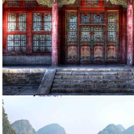
Nord Ouest
Gansu 甘肃
Dunhuang – 敦煌
Jiayuguan – 嘉峪关
Qinghai 青海
Xi’an 西安市
Xinjiang 新疆
Kashgar
Turpan
Sud Est
Canton 广州
Fujian 福建
Hong Kong 香港
Hunan 湖南
Ile d’Hainan 海南
Macao 澳门
Taïwan 台湾
Shenzhen
Sud Ouest
Chongqing 重庆
Guangxi 广西
Guizhou 贵州