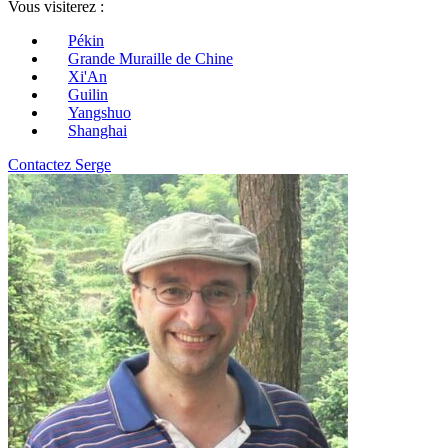
Vous visiterez :
Pékin
Grande Muraille de Chine
Xi'An
Guilin
Yangshuo
Shanghai
Contactez Serge