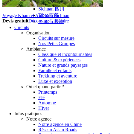
Hubei
Sichuan 四川
Tibet 西藏
Voyage Kham et Amdo du Sichuan
Devis gratuit
Découvrez l'itinéraire
Yunnan 云南
Circuits
Organisation
Circuits sur mesure
Nos Petits Groupes
Ambiance
Classique et incontournables
Culture & expériences
Nature et grands paysages
Famille et enfants
Trekking et aventure
Luxe et exception
Où et quand partir ?
Printemps
Eté
Automne
Hiver
Infos pratiques
Notre agence
Notre agence en Chine
Réseau Asian Roads