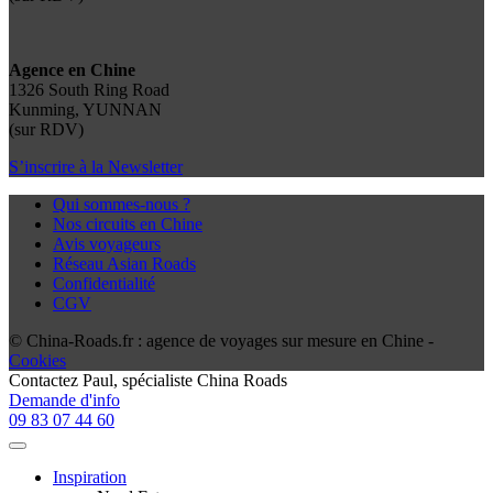
Agence en Chine
1326 South Ring Road
Kunming, YUNNAN
(sur RDV)
S’inscrire à la Newsletter
Qui sommes-nous ?
Nos circuits en Chine
Avis voyageurs
Réseau Asian Roads
Confidentialité
CGV
© China-Roads.fr : agence de voyages sur mesure en Chine -
Cookies
Contactez
Paul
, spécialiste China Roads
Demande d'info
09 83 07 44 60
Inspiration