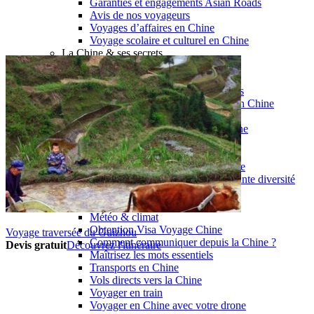
Garanties et engagements Asian Roads
Avis de nos voyageurs
Voyages d’affaires en Chine
Voyage scolaire et culturel en Chine
La Chine & ses secrets
Présentation de la Chine
Cuisines de Chine
Les Minorités Ethniques Chinoises
Fêtes traditionnelles & vacances en Chine
Les signes astrologiques Chinois
Les plus belles montagnes de Chine
Les plus belles balades de Chine
La Chine vue du ciel
Visiter la Chine pour voir le monde
Les langues en Chine : une étonnante diversité
Préparer son voyage en Chine
Notre sélection d’hôtels en Chine
Météo & climat
Obtention Visa Voyage Chine
Voyage traversée du Guizhou
Comment communiquer depuis la Chine ?
Devis gratuit
Découvrez l'itinéraire
Maîtrisez les mots essentiels
Transports en Chine
Vols directs vers la Chine
Voyager en train
Voyager en Chine avec votre drone