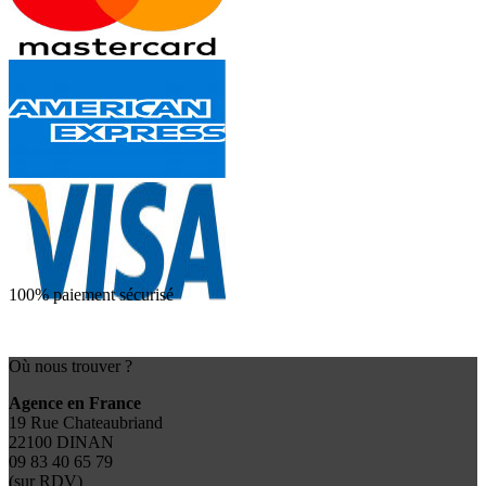
100% paiement sécurisé
Où nous trouver ?
Agence en France
19 Rue Chateaubriand
22100 DINAN
09 83 40 65 79
(sur RDV)