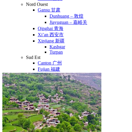
Nord Ouest
Gansu 甘肃
Dunhuang – 敦煌
Jiayuguan – 嘉峪关
Qinghai 青海
Xi’an 西安市
Xinjiang 新疆
Kashgar
Turpan
Sud Est
Canton 广州
Fujian 福建
Hong Kong 香港
Hunan 湖南
Ile d’Hainan 海南
Macao 澳门
Taïwan 台湾
Shenzhen
Sud Ouest
Chongqing 重庆
Guangxi 广西
Guizhou 贵州