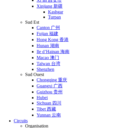
Xi’an 西安市
Xinjiang 新疆
Kashgar
Turpan
Sud Est
Canton 广州
Fujian 福建
Hong Kong 香港
Hunan 湖南
Ile d’Hainan 海南
Macao 澳门
Taïwan 台湾
Shenzhen
Sud Ouest
Chongqing 重庆
Guangxi 广西
Guizhou 贵州
Hubei
Sichuan 四川
Tibet 西藏
Yunnan 云南
Circuits
Organisation