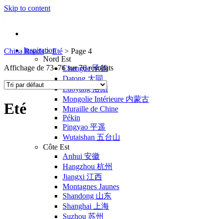
Skip to content
Inspiration
China Roads
>
Eté
>
Page 4
Nord Est
Affichage de 73–76 sur 76 résultats
Chengde 承德
Datong 大同
Luoyang 洛阳
Mongolie Intérieure 内蒙古
Eté
Muraille de Chine
Pékin
Pingyao 平遥
Wutaishan 五台山
Côte Est
Anhui 安徽
Hangzhou 杭州
Jiangxi 江西
Montagnes Jaunes
Shandong 山东
Shanghai 上海
Suzhou 苏州