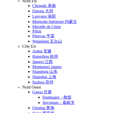
Nord Est
Chengde 承德
Datong 大同
Luoyang 洛阳
Mongolie Intérieure 内蒙古
Muraille de Chine
Pékin
Pingyao 平遥
Wutaishan 五台山
Côte Est
Anhui 安徽
Hangzhou 杭州
Jiangxi 江西
Montagnes Jaunes
Shandong 山东
Shanghai 上海
Suzhou 苏州
Nord Ouest
Gansu 甘肃
Dunhuang – 敦煌
Jiayuguan – 嘉峪关
Qinghai 青海