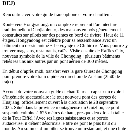
DEJ)
Rencontre avec votre guide francophone et votre chauffeur.
Route vers Hongyadong, un complexe reprenant l’architecture
traditionnelle « Diaojiaolou », des maisons en bois généralement
construites sur pilotis sur des pentes en bord de rivière. Haut de 11
étages, Hongyadong est célèbre pour sa ressemblance avec un
bâtiment du dessin animé « Le voyage de Chihiro ». Vous pourrez y
trouver magasins, restaurants, cafés. Visite ensuite de Raffles City,
nouveau symbole de la ville de Chongqing : plusieurs bâtiments
reliés les uns aux autres par un pont aérien de 300 mètres.
En début d’après-midi, transfert vers la gare Ouest de Chongqing
pour prendre votre train rapide en direction de Anshun (2h40 de
trajet).
Accueil de votre nouveau guide et chauffeur et cap sur un exploit
d’ingénierie spectaculaire : le tout nouveau pont des gorges de
Huajiang, officiellement ouvert à la circulation le 28 septembre
2025. Situé dans la province montagneuse du Guizhou, ce pont
suspendu culmine à 625 mètres de haut, presque deux fois la taille
de la Tour Eiffel ! Avec ses lignes saisissantes et sa portée
audacieuse, il détient désormais le titre de pont le plus haut du
monde. Au sommet d’un pilier se trouve un restaurant, et une chute