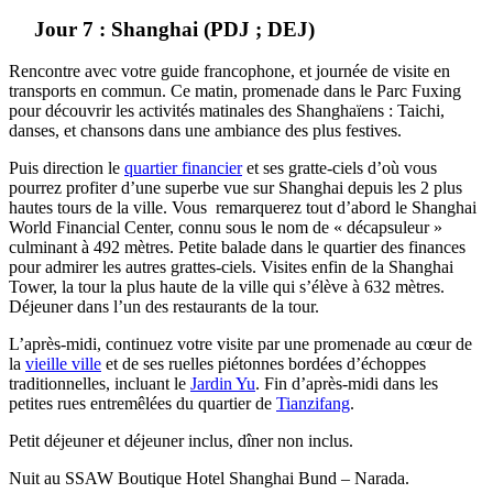
Jour 7 : Shanghai (PDJ ; DEJ)
Rencontre avec votre guide francophone, et journée de visite en
transports en commun. Ce matin, promenade dans le Parc Fuxing
pour découvrir les activités matinales des Shanghaïens : Taichi,
danses, et chansons dans une ambiance des plus festives.
Puis direction le
quartier financier
et ses gratte-ciels d’où vous
pourrez profiter d’une superbe vue sur Shanghai depuis les 2 plus
hautes tours de la ville. Vous remarquerez tout d’abord le Shanghai
World Financial Center, connu sous le nom de « décapsuleur »
culminant à 492 mètres. Petite balade dans le quartier des finances
pour admirer les autres grattes-ciels. Visites enfin de la Shanghai
Tower, la tour la plus haute de la ville qui s’élève à 632 mètres.
Déjeuner dans l’un des restaurants de la tour.
L’après-midi, continuez votre visite par une promenade au cœur de
la
vieille ville
et de ses ruelles piétonnes bordées d’échoppes
traditionnelles, incluant le
Jardin Yu
. Fin d’après-midi dans les
petites rues entremêlées du quartier de
Tianzifang
.
Petit déjeuner et déjeuner inclus, dîner non inclus.
Nuit au SSAW Boutique Hotel Shanghai Bund – Narada.