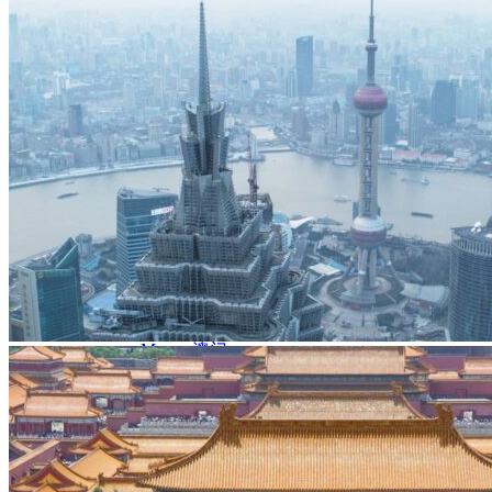
Nord Ouest
Gansu 甘肃
Dunhuang – 敦煌
Jiayuguan – 嘉峪关
Qinghai 青海
Xi’an 西安市
Xinjiang 新疆
Kashgar
Turpan
Sud Est
Canton 广州
Fujian 福建
Hong Kong 香港
Hunan 湖南
Ile d’Hainan 海南
Macao 澳门
Taïwan 台湾
Shenzhen
Sud Ouest
Chongqing 重庆
Guangxi 广西
Guizhou 贵州