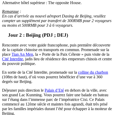
Alternative hôtel supérieur : The opposite House.
Remarque
:
En cas d’arrivée au nouvel aéroport Daxing de Beijing, veuillez
compter un supplément par transfert de 300RMB pour 2 voyageurs
ou moins et 500RMB pour 3 à 6 voyageurs.
Jour 2 : Beijing (PDJ ; DEJ)
Rencontre avec votre guide francophone, puis première découverte
de la capitale chinoise en transports en commun. Promenade sur la
place
Tian An Men
, la « Porte de la Paix Céleste » puis visite de la
Cité Interdite
, jadis lieu de résidence des empereurs chinois et centre
du pouvoir politique.
En sortie de la Cité Interdite, promenade sur la
colline du charbon
(108m de haut), d’où vous pourrez bénéficier d’une vue à 360
degrés sur Beijing.
Déjeuner puis direction le
Palais d’Eté
en dehors de la ville, avec
son grand Lac Kunming. Vous pourrez faire une balade en bateau
sur l’étang dans l’immense parc de l’impératrice Cixi. Ce Palais
commencé au 12ème siècle et maintes fois agrandi, était très prisé
par les familles impériales durant l’été pour échapper à la moiteur de
Beijing.