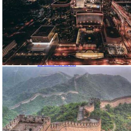
Garanties et engagements Asian Roads
Avis de nos voyageurs
Voyages d’affaires en Chine
Voyage scolaire et culturel en Chine
La Chine & ses secrets
Présentation de la Chine
Cuisines de Chine
Les Minorités Ethniques Chinoises
Fêtes traditionnelles & vacances en Chine
Les signes astrologiques Chinois
Les plus belles montagnes de Chine
Les plus belles balades de Chine
La Chine vue du ciel
Visiter la Chine pour voir le monde
Les langues en Chine : une étonnante diversité
Préparer son voyage en Chine
Notre sélection d’hôtels en Chine
Météo & climat
Obtention Visa Voyage Chine
Comment communiquer depuis la Chine ?
Maîtrisez les mots essentiels
Transports en Chine
Vols directs vers la Chine
Voyager en train
Voyager en Chine avec votre drone