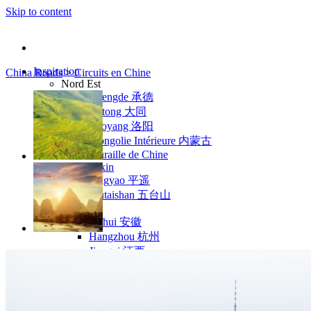
Skip to content
Inspiration
China Roads
>
Circuits en Chine
Nord Est
Chengde 承德
Datong 大同
Luoyang 洛阳
Mongolie Intérieure 内蒙古
Muraille de Chine
Pékin
Pingyao 平遥
Wutaishan 五台山
Côte Est
Anhui 安徽
Hangzhou 杭州
Jiangxi 江西
Montagnes Jaunes
Shandong 山东
Shanghai 上海
Suzhou 苏州