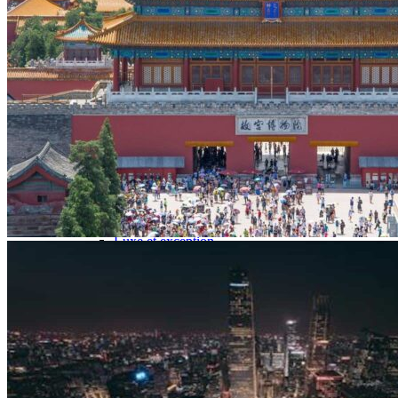
Hubei
Sichuan 四川
Tibet 西藏
Yunnan 云南
Circuits
Organisation
Circuits sur mesure
Nos Petits Groupes
Ambiance
Classique et incontournables
Culture & expériences
Nature et grands paysages
Famille et enfants
Trekking et aventure
Luxe et exception
Où et quand partir ?
Printemps
Eté
Automne
Hiver
Infos pratiques
Notre agence
Notre agence en Chine
Réseau Asian Roads