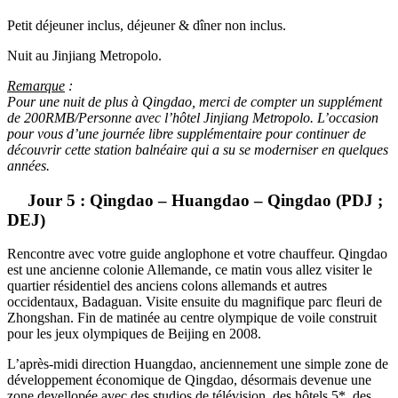
Petit déjeuner inclus, déjeuner & dîner non inclus.
Nuit au Jinjiang Metropolo.
Remarque
:
Pour une nuit de plus à Qingdao, merci de compter un supplément
de 200RMB/Personne avec l’hôtel Jinjiang Metropolo. L’occasion
pour vous d’une journée libre supplémentaire pour continuer de
découvrir cette station balnéaire qui a su se moderniser en quelques
années.
Jour 5 : Qingdao – Huangdao – Qingdao (PDJ ;
DEJ)
Rencontre avec votre guide anglophone et votre chauffeur. Qingdao
est une ancienne colonie Allemande, ce matin vous allez visiter le
quartier résidentiel des anciens colons allemands et autres
occidentaux, Badaguan. Visite ensuite du magnifique parc fleuri de
Zhongshan. Fin de matinée au centre olympique de voile construit
pour les jeux olympiques de Beijing en 2008.
L’après-midi direction Huangdao, anciennement une simple zone de
développement économique de Qingdao, désormais devenue une
zone devellopée avec des studios de télévision, des hôtels 5*, des