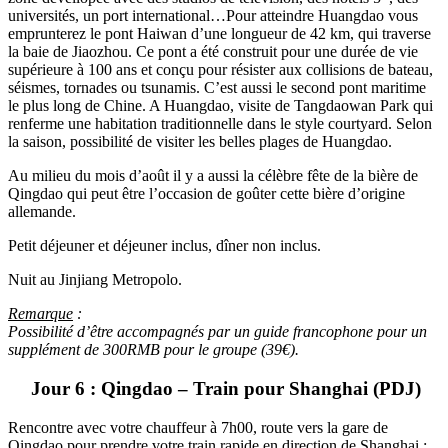
universités, un port international…Pour atteindre Huangdao vous
emprunterez le pont Haiwan d’une longueur de 42 km, qui traverse
la baie de Jiaozhou. Ce pont a été construit pour une durée de vie
supérieure à 100 ans et conçu pour résister aux collisions de bateau,
séismes, tornades ou tsunamis. C’est aussi le second pont maritime
le plus long de Chine. A Huangdao, visite de Tangdaowan Park qui
renferme une habitation traditionnelle dans le style courtyard. Selon
la saison, possibilité de visiter les belles plages de Huangdao.
Au milieu du mois d’août il y a aussi la célèbre fête de la bière de
Qingdao qui peut être l’occasion de goûter cette bière d’origine
allemande.
Petit déjeuner et déjeuner inclus, dîner non inclus.
Nuit au Jinjiang Metropolo.
Remarque
:
Possibilité d’être accompagnés par un guide francophone pour un
supplément de 300RMB pour le groupe (39€).
Jour 6 : Qingdao – Train pour Shanghai (PDJ)
Rencontre avec votre chauffeur à 7h00, route vers la gare de
Qingdao pour prendre votre train rapide en direction de Shanghai :