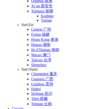
Qinghai 青海
Xi’an 西安市
Xinjiang 新疆
Kashgar
Turpan
Sud Est
Canton 广州
Fujian 福建
Hong Kong 香港
Hunan 湖南
Ile d’Hainan 海南
Macao 澳门
Taïwan 台湾
Shenzhen
Sud Ouest
Chongqing 重庆
Guangxi 广西
Guizhou 贵州
Hubei
Sichuan 四川
Tibet 西藏
Yunnan 云南
Circuits