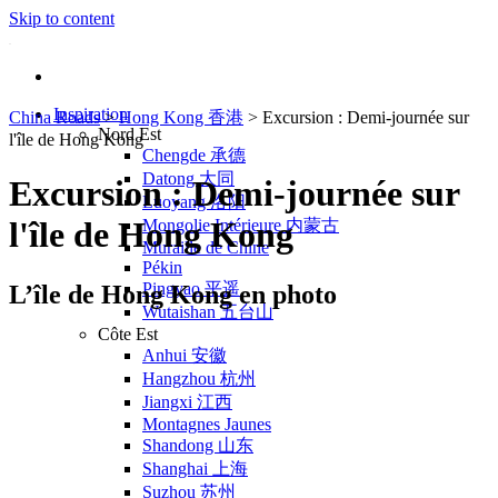
Skip to content
Inspiration
China Roads
>
Hong Kong 香港
>
Excursion : Demi-journée sur
Nord Est
l'île de Hong Kong
Chengde 承德
Datong 大同
Excursion : Demi-journée sur
Luoyang 洛阳
l'île de Hong Kong
Mongolie Intérieure 内蒙古
Muraille de Chine
Pékin
Pingyao 平遥
L’île de Hong Kong en photo
Wutaishan 五台山
Côte Est
Anhui 安徽
Hangzhou 杭州
Jiangxi 江西
Montagnes Jaunes
Shandong 山东
Shanghai 上海
Suzhou 苏州