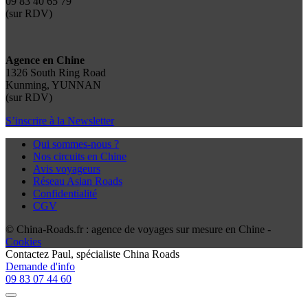
09 83 40 65 79
(sur RDV)
Agence en Chine
1326 South Ring Road
Kunming, YUNNAN
(sur RDV)
S’inscrire à la Newsletter
Qui sommes-nous ?
Nos circuits en Chine
Avis voyageurs
Réseau Asian Roads
Confidentialité
CGV
© China-Roads.fr : agence de voyages sur mesure en Chine -
Cookies
Contactez
Paul
, spécialiste China Roads
Demande d'info
09 83 07 44 60