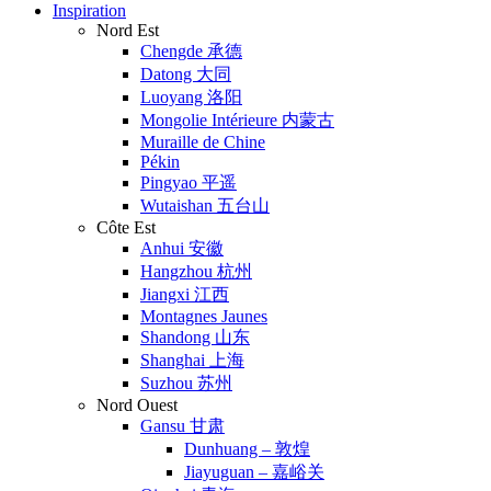
Inspiration
Nord Est
Chengde 承德
Datong 大同
Luoyang 洛阳
Mongolie Intérieure 内蒙古
Muraille de Chine
Pékin
Pingyao 平遥
Wutaishan 五台山
Côte Est
Anhui 安徽
Hangzhou 杭州
Jiangxi 江西
Montagnes Jaunes
Shandong 山东
Shanghai 上海
Suzhou 苏州
Nord Ouest
Gansu 甘肃
Dunhuang – 敦煌
Jiayuguan – 嘉峪关