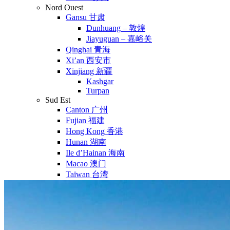
Nord Ouest
Gansu 甘肃
Dunhuang – 敦煌
Jiayuguan – 嘉峪关
Qinghai 青海
Xi’an 西安市
Xinjiang 新疆
Kashgar
Turpan
Sud Est
Canton 广州
Fujian 福建
Hong Kong 香港
Hunan 湖南
Ile d’Hainan 海南
Macao 澳门
Taïwan 台湾
Shenzhen
Sud Ouest
Chongqing 重庆
Guangxi 广西
Guizhou 贵州