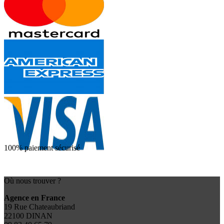
100% paiement sécurisé
Où nous trouver ?
Agence en France
19 Rue Chateaubriand
22100 DINAN