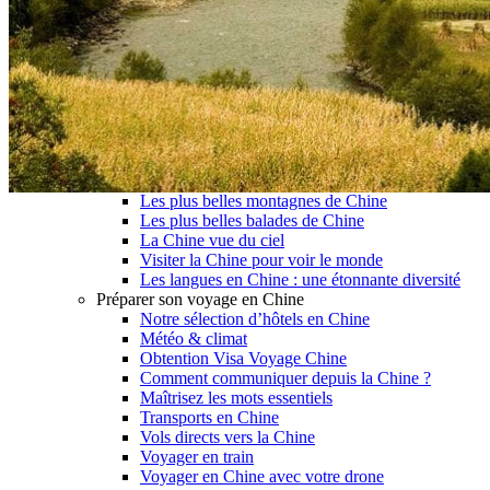
Garanties et engagements Asian Roads
Avis de nos voyageurs
Voyages d’affaires en Chine
Voyage scolaire et culturel en Chine
La Chine & ses secrets
Présentation de la Chine
Cuisines de Chine
Les Minorités Ethniques Chinoises
Fêtes traditionnelles & vacances en Chine
Les signes astrologiques Chinois
Les plus belles montagnes de Chine
Les plus belles balades de Chine
La Chine vue du ciel
Visiter la Chine pour voir le monde
Les langues en Chine : une étonnante diversité
Préparer son voyage en Chine
Notre sélection d’hôtels en Chine
Météo & climat
Obtention Visa Voyage Chine
Comment communiquer depuis la Chine ?
Maîtrisez les mots essentiels
Transports en Chine
Vols directs vers la Chine
Voyager en train
Voyager en Chine avec votre drone