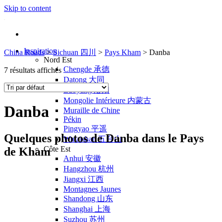
Skip to content
Inspiration
China Roads
>
Sichuan 四川
>
Pays Kham
>
Danba
Nord Est
Chengde 承德
7 résultats affichés
Datong 大同
Luoyang 洛阳
Mongolie Intérieure 内蒙古
Danba
Muraille de Chine
Pékin
Pingyao 平遥
Quelques photos de Danba dans le Pays
Wutaishan 五台山
Côte Est
de Kham
Anhui 安徽
Hangzhou 杭州
Jiangxi 江西
Montagnes Jaunes
Shandong 山东
Shanghai 上海
Suzhou 苏州