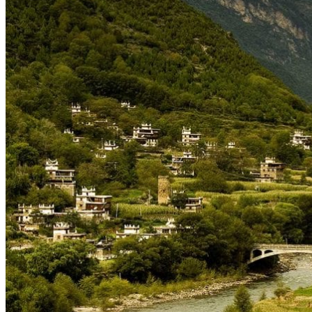
Hubei
Sichuan 四川
Tibet 西藏
Yunnan 云南
Circuits
Organisation
Circuits sur mesure
Nos Petits Groupes
Ambiance
Classique et incontournables
Culture & expériences
Nature et grands paysages
Famille et enfants
Trekking et aventure
Luxe et exception
Où et quand partir ?
Printemps
Eté
Automne
Hiver
Infos pratiques
Notre agence
Notre agence en Chine
Réseau Asian Roads