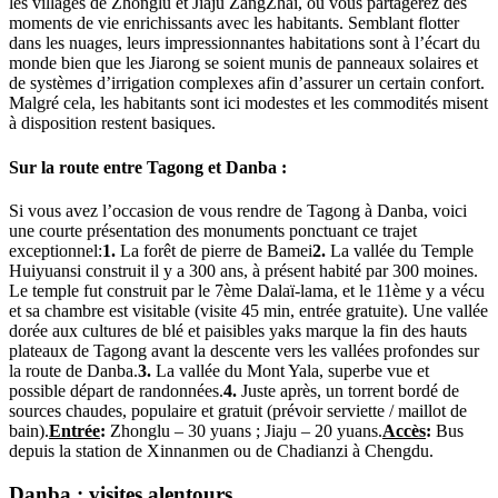
les villages de Zhonglu et Jiaju ZangZhai, où vous partagerez des
moments de vie enrichissants avec les habitants. Semblant flotter
dans les nuages, leurs impressionnantes habitations sont à l’écart du
monde bien que les Jiarong se soient munis de panneaux solaires et
de systèmes d’irrigation complexes afin d’assurer un certain confort.
Malgré cela, les habitants sont ici modestes et les commodités misent
à disposition restent basiques.
Sur la route entre Tagong et Danba :
Si vous avez l’occasion de vous rendre de Tagong à Danba, voici
une courte présentation des monuments ponctuant ce trajet
exceptionnel:
1.
La forêt de pierre de Bamei
2.
La vallée du Temple
Huiyuansi construit il y a 300 ans, à présent habité par 300 moines.
Le temple fut construit par le 7ème Dalaï-lama, et le 11ème y a vécu
et sa chambre est visitable (visite 45 min, entrée gratuite). Une vallée
dorée aux cultures de blé et paisibles yaks marque la fin des hauts
plateaux de Tagong avant la descente vers les vallées profondes sur
la route de Danba.
3.
La vallée du Mont Yala, superbe vue et
possible départ de randonnées.
4.
Juste après, un torrent bordé de
sources chaudes, populaire et gratuit (prévoir serviette / maillot de
bain).
Entrée
:
Zhonglu – 30 yuans ; Jiaju – 20 yuans.
Accès
:
Bus
depuis la station de Xinnanmen ou de Chadianzi à Chengdu.
Danba : visites alentours