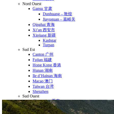
Nord Ouest
Gansu 甘肃
Dunhuang – 敦煌
Jiayuguan – 嘉峪关
Qinghai 青海
Xi’an 西安市
Xinjiang 新疆
Kashgar
Turpan
Sud Est
Canton 广州
Fujian 福建
Hong Kong 香港
Hunan 湖南
Ile d’Hainan 海南
Macao 澳门
Taïwan 台湾
Shenzhen
Sud Ouest
Chongqing 重庆
Guangxi 广西
Guizhou 贵州