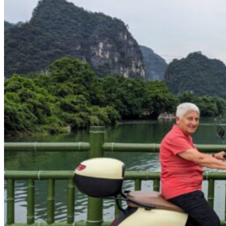
Nord Ouest
Gansu 甘肃
Dunhuang – 敦煌
Jiayuguan – 嘉峪关
Qinghai 青海
Xi’an 西安市
Xinjiang 新疆
Kashgar
Turpan
Sud Est
Canton 广州
Fujian 福建
Hong Kong 香港
Hunan 湖南
Ile d’Hainan 海南
Macao 澳门
Taïwan 台湾
Shenzhen
Sud Ouest
Chongqing 重庆
Guangxi 广西
Guizhou 贵州