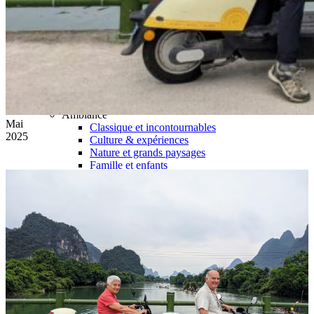
Hubei
Sichuan 四川
Tibet 西藏
Yunnan 云南
Circuits
Organisation
Circuits sur mesure
Nos Petits Groupes
Ambiance
Mai
Classique et incontournables
2025
Culture & expériences
Nature et grands paysages
Famille et enfants
Trekking et aventure
Luxe et exception
Où et quand partir ?
Printemps
Eté
Automne
Hiver
Infos pratiques
Notre agence
Notre agence en Chine
Réseau Asian Roads