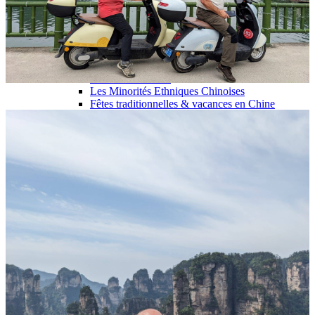
Garanties et engagements Asian Roads
Avis de nos voyageurs
Voyages d’affaires en Chine
Voyage scolaire et culturel en Chine
La Chine & ses secrets
Présentation de la Chine
Cuisines de Chine
Les Minorités Ethniques Chinoises
Fêtes traditionnelles & vacances en Chine
Les signes astrologiques Chinois
Les plus belles montagnes de Chine
Les plus belles balades de Chine
La Chine vue du ciel
Visiter la Chine pour voir le monde
Les langues en Chine : une étonnante diversité
Préparer son voyage en Chine
Notre sélection d’hôtels en Chine
Météo & climat
Obtention Visa Voyage Chine
Comment communiquer depuis la Chine ?
Maîtrisez les mots essentiels
Transports en Chine
Vols directs vers la Chine
Voyager en train
Voyager en Chine avec votre drone