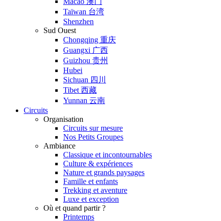
Macao 澳门
Taïwan 台湾
Shenzhen
Sud Ouest
Chongqing 重庆
Guangxi 广西
Guizhou 贵州
Hubei
Sichuan 四川
Tibet 西藏
Yunnan 云南
Circuits
Organisation
Circuits sur mesure
Nos Petits Groupes
Ambiance
Classique et incontournables
Culture & expériences
Nature et grands paysages
Famille et enfants
Trekking et aventure
Luxe et exception
Où et quand partir ?
Printemps