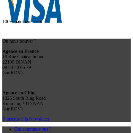
100% paiement sécurisé
Où nous trouver ?
Agence en France
19 Rue Chateaubriand
22100 DINAN
09 83 40 65 79
(sur RDV)
Agence en Chine
1326 South Ring Road
Kunming, YUNNAN
(sur RDV)
S’inscrire à la Newsletter
Qui sommes-nous ?