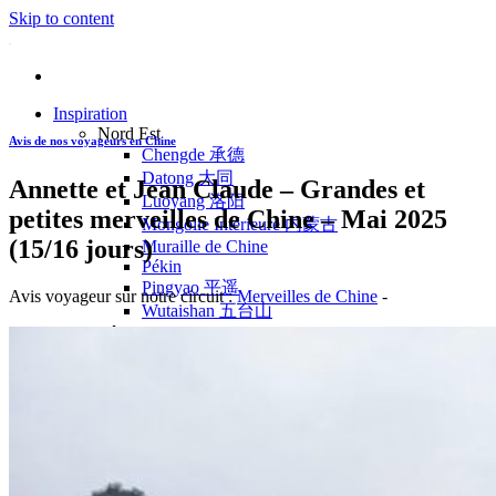
Skip to content
Inspiration
Nord Est
Avis de nos voyageurs en Chine
Chengde 承德
Datong 大同
Annette et Jean Claude – Grandes et
Luoyang 洛阳
petites merveilles de Chine – Mai 2025
Mongolie Intérieure 内蒙古
(15/16 jours)
Muraille de Chine
Pékin
Pingyao 平遥
Avis voyageur sur notre circuit :
Merveilles de Chine
-
Wutaishan 五台山
Côte Est
Anhui 安徽
Hangzhou 杭州
Jiangxi 江西
Montagnes Jaunes
Shandong 山东
Shanghai 上海
Suzhou 苏州