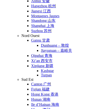
Anhui 安徽
Hangzhou 杭州
Jiangxi 江西
Montagnes Jaunes
Shandong 山东
Shanghai 上海
Suzhou 苏州
Nord Ouest
Gansu 甘肃
Dunhuang – 敦煌
Jiayuguan – 嘉峪关
Qinghai 青海
Xi’an 西安市
Xinjiang 新疆
Kashgar
Turpan
Sud Est
Canton 广州
Fujian 福建
Hong Kong 香港
Hunan 湖南
Ile d’Hainan 海南