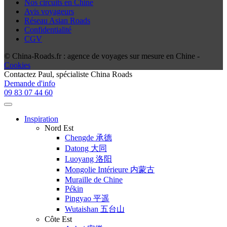
Nos circuits en Chine
Avis voyageurs
Réseau Asian Roads
Confidentialité
CGV
© China-Roads.fr : agence de voyages sur mesure en Chine -
Cookies
Contactez
Paul
, spécialiste China Roads
Demande d'info
09 83 07 44 60
Inspiration
Nord Est
Chengde 承德
Datong 大同
Luoyang 洛阳
Mongolie Intérieure 内蒙古
Muraille de Chine
Pékin
Pingyao 平遥
Wutaishan 五台山
Côte Est