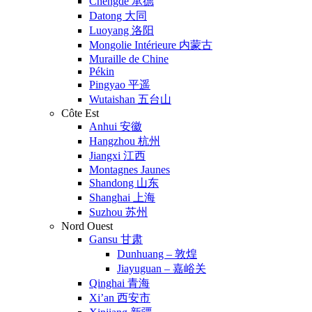
Chengde 承德
Datong 大同
Luoyang 洛阳
Mongolie Intérieure 内蒙古
Muraille de Chine
Pékin
Pingyao 平遥
Wutaishan 五台山
Côte Est
Anhui 安徽
Hangzhou 杭州
Jiangxi 江西
Montagnes Jaunes
Shandong 山东
Shanghai 上海
Suzhou 苏州
Nord Ouest
Gansu 甘肃
Dunhuang – 敦煌
Jiayuguan – 嘉峪关
Qinghai 青海
Xi’an 西安市