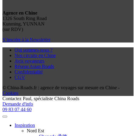
Agence en Chine
1326 South Ring Road
Kunming, YUNNAN
(sur RDV)
S’inscrire à la Newsletter
Qui sommes-nous ?
Nos circuits en Chine
Avis voyageurs
Réseau Asian Roads
Confidentialité
CGV
© China-Roads.fr : agence de voyages sur mesure en Chine -
Cookies
Contactez
Paul
, spécialiste China Roads
Demande d'info
09 83 07 44 60
Inspiration
Nord Est