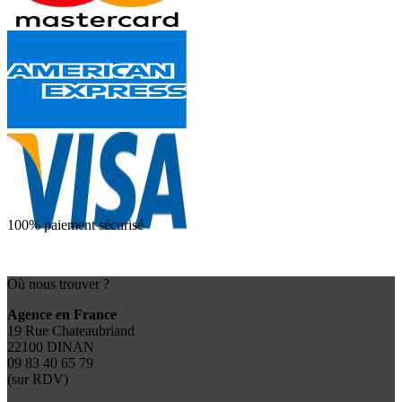
100% paiement sécurisé
Où nous trouver ?
Agence en France
19 Rue Chateaubriand
22100 DINAN
09 83 40 65 79
(sur RDV)