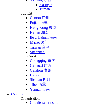
Xinjiang 新疆
Kashgar
Turpan
Sud Est
Canton 广州
Fujian 福建
Hong Kong 香港
Hunan 湖南
Ile d’Hainan 海南
Macao 澳门
Taïwan 台湾
Shenzhen
Sud Ouest
Chongqing 重庆
Guangxi 广西
Guizhou 贵州
Hubei
Sichuan 四川
Tibet 西藏
Yunnan 云南
Circuits
Organisation
Circuits sur mesure