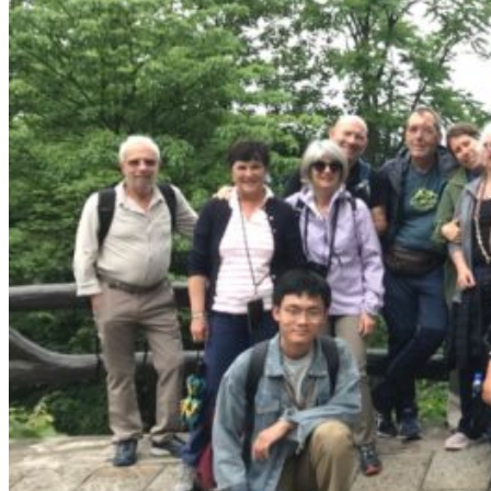
Nord Ouest
Gansu 甘肃
Dunhuang – 敦煌
Jiayuguan – 嘉峪关
Qinghai 青海
Xi’an 西安市
Xinjiang 新疆
Kashgar
Turpan
Sud Est
Canton 广州
Fujian 福建
Hong Kong 香港
Hunan 湖南
Ile d’Hainan 海南
Macao 澳门
Taïwan 台湾
Shenzhen
Sud Ouest
Chongqing 重庆
Guangxi 广西
Guizhou 贵州