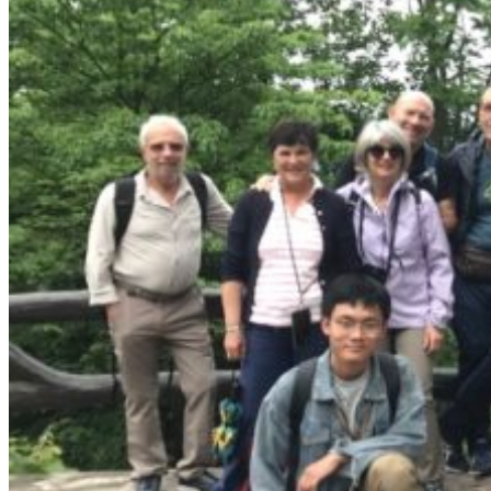
Garanties et engagements Asian Roads
Avis de nos voyageurs
Voyages d’affaires en Chine
Voyage scolaire et culturel en Chine
La Chine & ses secrets
Présentation de la Chine
Cuisines de Chine
Les Minorités Ethniques Chinoises
Fêtes traditionnelles & vacances en Chine
Les signes astrologiques Chinois
Les plus belles montagnes de Chine
Les plus belles balades de Chine
La Chine vue du ciel
Visiter la Chine pour voir le monde
Les langues en Chine : une étonnante diversité
Préparer son voyage en Chine
Notre sélection d’hôtels en Chine
Météo & climat
Obtention Visa Voyage Chine
Comment communiquer depuis la Chine ?
Maîtrisez les mots essentiels
Transports en Chine
Vols directs vers la Chine
Voyager en train
Voyager en Chine avec votre drone