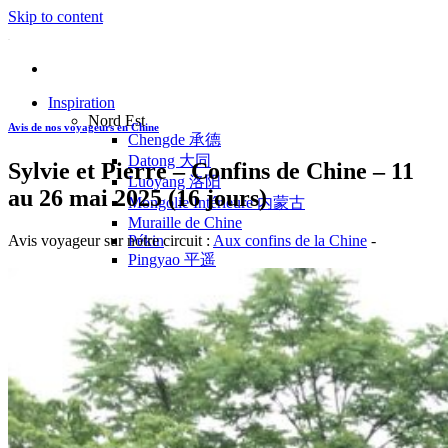
Skip to content
Inspiration
Nord Est
Avis de nos voyageurs en Chine
Chengde 承德
Datong 大同
Sylvie et Pierre – Confins de Chine – 11
Luoyang 洛阳
au 26 mai 2025 (16 jours)
Mongolie Intérieure 内蒙古
Muraille de Chine
Avis voyageur sur notre circuit :
Aux confins de la Chine
-
Pékin
Pingyao 平遥
Wutaishan 五台山
Côte Est
Anhui 安徽
Hangzhou 杭州
Jiangxi 江西
Montagnes Jaunes
Shandong 山东
Shanghai 上海
Suzhou 苏州