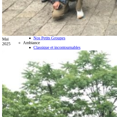
Hubei
Sichuan 四川
Tibet 西藏
Yunnan 云南
Circuits
Organisation
Circuits sur mesure
Nos Petits Groupes
Mai
Ambiance
2025
Classique et incontournables
Culture & expériences
Nature et grands paysages
Famille et enfants
Trekking et aventure
Luxe et exception
Où et quand partir ?
Printemps
Eté
Automne
Hiver
Infos pratiques
Notre agence
Notre agence en Chine
Réseau Asian Roads