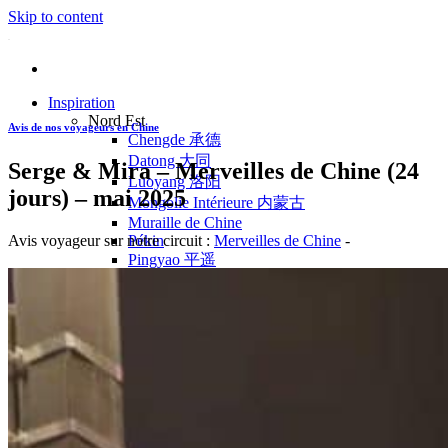
Skip to content
Inspiration
Nord Est
Avis de nos voyageurs en Chine
Chengde 承德
Datong 大同
Serge & Mira – Merveilles de Chine (24
Luoyang 洛阳
jours) – mai 2025
Mongolie Intérieure 内蒙古
Muraille de Chine
Avis voyageur sur notre circuit :
Merveilles de Chine
-
Pékin
Pingyao 平遥
Wutaishan 五台山
Côte Est
Anhui 安徽
Hangzhou 杭州
Jiangxi 江西
Montagnes Jaunes
Shandong 山东
Shanghai 上海
Suzhou 苏州