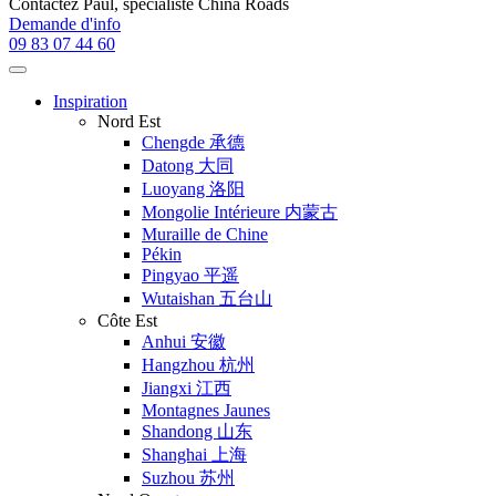
Contactez
Paul
, spécialiste China Roads
Demande d'info
09 83 07 44 60
Inspiration
Nord Est
Chengde 承德
Datong 大同
Luoyang 洛阳
Mongolie Intérieure 内蒙古
Muraille de Chine
Pékin
Pingyao 平遥
Wutaishan 五台山
Côte Est
Anhui 安徽
Hangzhou 杭州
Jiangxi 江西
Montagnes Jaunes
Shandong 山东
Shanghai 上海
Suzhou 苏州