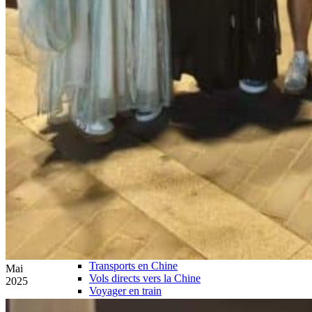
Garanties et engagements Asian Roads
Avis de nos voyageurs
Voyages d’affaires en Chine
Voyage scolaire et culturel en Chine
La Chine & ses secrets
Présentation de la Chine
Cuisines de Chine
Les Minorités Ethniques Chinoises
Fêtes traditionnelles & vacances en Chine
Les signes astrologiques Chinois
Les plus belles montagnes de Chine
Les plus belles balades de Chine
La Chine vue du ciel
Visiter la Chine pour voir le monde
Les langues en Chine : une étonnante diversité
Préparer son voyage en Chine
Notre sélection d’hôtels en Chine
Météo & climat
Obtention Visa Voyage Chine
Comment communiquer depuis la Chine ?
Maîtrisez les mots essentiels
Transports en Chine
Mai
Vols directs vers la Chine
2025
Voyager en train
Voyager en Chine avec votre drone