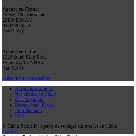
Agence en France
19 Rue Chateaubriand
22100 DINAN
09 83 40 65 79
(sur RDV)
Agence en Chine
1326 South Ring Road
Kunming, YUNNAN
(sur RDV)
S’inscrire à la Newsletter
Qui sommes-nous ?
Nos circuits en Chine
Avis voyageurs
Réseau Asian Roads
Confidentialité
CGV
© China-Roads.fr : agence de voyages sur mesure en Chine -
Cookies