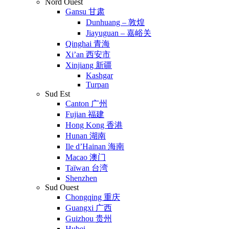
Nord Ouest
Gansu 甘肃
Dunhuang – 敦煌
Jiayuguan – 嘉峪关
Qinghai 青海
Xi’an 西安市
Xinjiang 新疆
Kashgar
Turpan
Sud Est
Canton 广州
Fujian 福建
Hong Kong 香港
Hunan 湖南
Ile d’Hainan 海南
Macao 澳门
Taïwan 台湾
Shenzhen
Sud Ouest
Chongqing 重庆
Guangxi 广西
Guizhou 贵州
Hubei