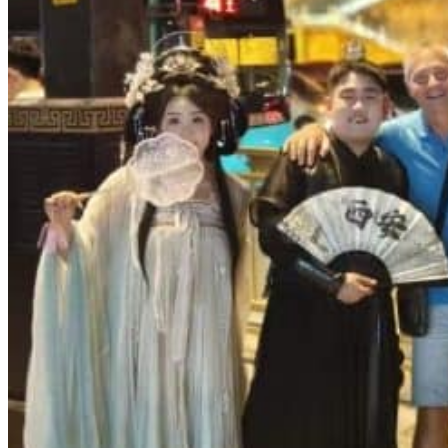
Hubei
Sichuan 四川
Tibet 西藏
Yunnan 云南
Circuits
Organisation
Circuits sur mesure
Nos Petits Groupes
Ambiance
Classique et incontournables
Culture & expériences
Nature et grands paysages
Famille et enfants
Trekking et aventure
Luxe et exception
Où et quand partir ?
Printemps
Eté
Automne
Hiver
Infos pratiques
Notre agence
Notre agence en Chine
Réseau Asian Roads