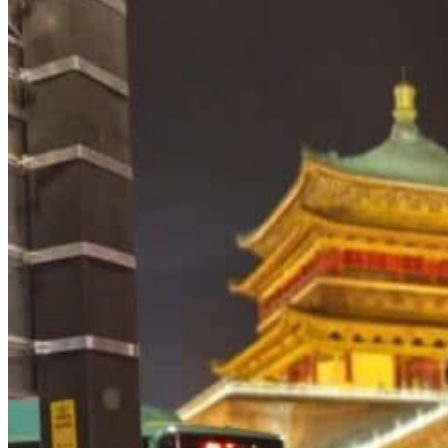
Nord Ouest
Gansu 甘肃
Dunhuang – 敦煌
Jiayuguan – 嘉峪关
Qinghai 青海
Xi’an 西安市
Xinjiang 新疆
Kashgar
Turpan
Sud Est
Canton 广州
Fujian 福建
Hong Kong 香港
Hunan 湖南
Ile d’Hainan 海南
Macao 澳门
Taïwan 台湾
Shenzhen
Sud Ouest
Chongqing 重庆
Guangxi 广西
Guizhou 贵州