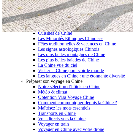
Garanties et engagements Asian Roads
Avis de nos voyageurs
Voyages d’affaires en Chine
Voyage scolaire et culturel en Chine
La Chine & ses secrets
Présentation de la Chine
Cuisines de Chine
Les Minorités Ethniques Chinoises
Fêtes traditionnelles & vacances en Chine
Les signes astrologiques Chinois
Les plus belles montagnes de Chine
Les plus belles balades de Chine
La Chine vue du ciel
Visiter la Chine pour voir le monde
Les langues en Chine : une étonnante diversité
Préparer son voyage en Chine
Notre sélection d’hôtels en Chine
Météo & climat
Obtention Visa Voyage Chine
Comment communiquer depuis la Chine ?
Maîtrisez les mots essentiels
Transports en Chine
Vols directs vers la Chine
Voyager en train
Voyager en Chine avec votre drone