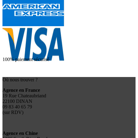
100% paiement sécurisé
Où nous trouver ?
Agence en France
19 Rue Chateaubriand
22100 DINAN
09 83 40 65 79
(sur RDV)
Agence en Chine