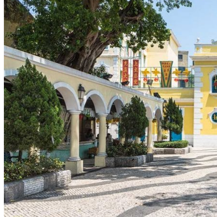
Hubei
Sichuan 四川
Tibet 西藏
Yunnan 云南
Circuits
Organisation
Circuits sur mesure
Nos Petits Groupes
Ambiance
Classique et incontournables
Culture & expériences
Nature et grands paysages
Famille et enfants
Trekking et aventure
Luxe et exception
Où et quand partir ?
Printemps
Eté
Automne
Hiver
Infos pratiques
Notre agence
Notre agence en Chine
Réseau Asian Roads