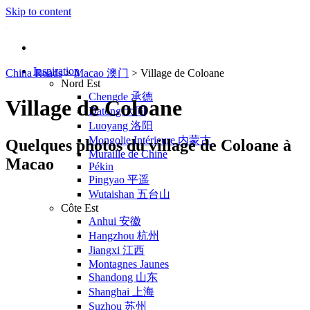
Skip to content
Inspiration
China Roads
>
Macao 澳门
>
Village de Coloane
Nord Est
Chengde 承德
Village de Coloane
Datong 大同
Luoyang 洛阳
Mongolie Intérieure 内蒙古
Quelques photos du village de Coloane à
Muraille de Chine
Macao
Pékin
Pingyao 平遥
Wutaishan 五台山
Côte Est
Anhui 安徽
Hangzhou 杭州
Jiangxi 江西
Montagnes Jaunes
Shandong 山东
Shanghai 上海
Suzhou 苏州