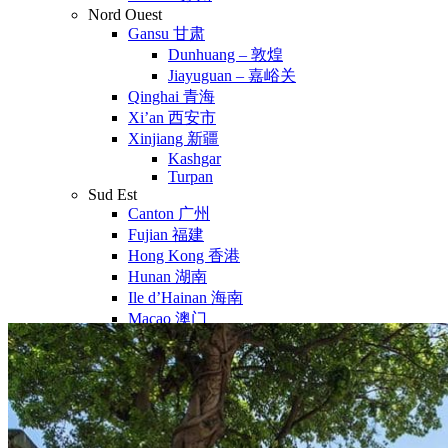
Nord Ouest
Gansu 甘肃
Dunhuang – 敦煌
Jiayuguan – 嘉峪关
Qinghai 青海
Xi’an 西安市
Xinjiang 新疆
Kashgar
Turpan
Sud Est
Canton 广州
Fujian 福建
Hong Kong 香港
Hunan 湖南
Ile d’Hainan 海南
Macao 澳门
Taïwan 台湾
Shenzhen
Sud Ouest
Chongqing 重庆
Guangxi 广西
Guizhou 贵州