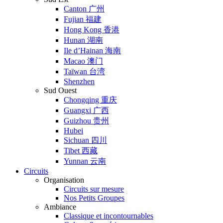
Canton 广州
Fujian 福建
Hong Kong 香港
Hunan 湖南
Ile d’Hainan 海南
Macao 澳门
Taïwan 台湾
Shenzhen
Sud Ouest
Chongqing 重庆
Guangxi 广西
Guizhou 贵州
Hubei
Sichuan 四川
Tibet 西藏
Yunnan 云南
Circuits
Organisation
Circuits sur mesure
Nos Petits Groupes
Ambiance
Classique et incontournables