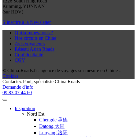
1326 South Ring Road
Kunming, YUNNAN
(sur RDV)
S’inscrire à la Newsletter
Qui sommes-nous ?
Nos circuits en Chine
Avis voyageurs
Réseau Asian Roads
Confidentialité
CGV
© China-Roads.fr : agence de voyages sur mesure en Chine -
Cookies
Contactez
Paul
, spécialiste China Roads
Demande d'info
09 83 07 44 60
Inspiration
Nord Est
Chengde 承德
Datong 大同
Luoyang 洛阳