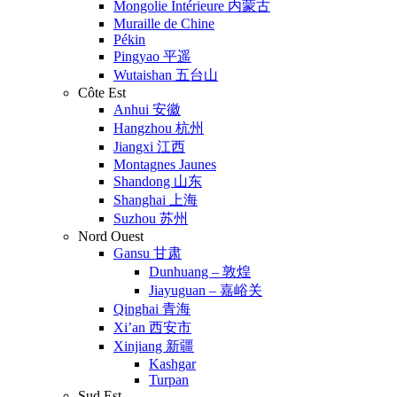
Mongolie Intérieure 内蒙古
Muraille de Chine
Pékin
Pingyao 平遥
Wutaishan 五台山
Côte Est
Anhui 安徽
Hangzhou 杭州
Jiangxi 江西
Montagnes Jaunes
Shandong 山东
Shanghai 上海
Suzhou 苏州
Nord Ouest
Gansu 甘肃
Dunhuang – 敦煌
Jiayuguan – 嘉峪关
Qinghai 青海
Xi’an 西安市
Xinjiang 新疆
Kashgar
Turpan
Sud Est