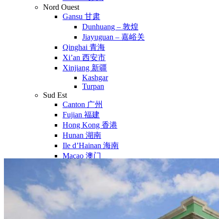
Nord Ouest
Gansu 甘肃
Dunhuang – 敦煌
Jiayuguan – 嘉峪关
Qinghai 青海
Xi’an 西安市
Xinjiang 新疆
Kashgar
Turpan
Sud Est
Canton 广州
Fujian 福建
Hong Kong 香港
Hunan 湖南
Ile d’Hainan 海南
Macao 澳门
Taïwan 台湾
Shenzhen
Sud Ouest
Chongqing 重庆
Guangxi 广西
Guizhou 贵州