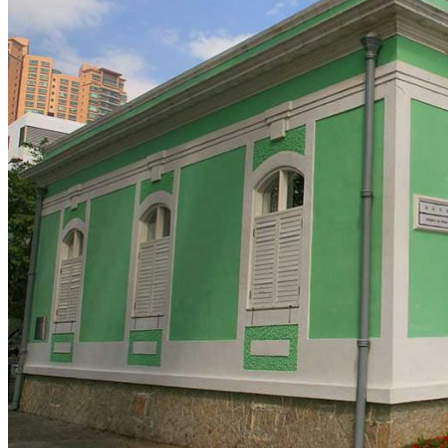
Hubei
Sichuan 四川
Tibet 西藏
Yunnan 云南
Circuits
Organisation
Circuits sur mesure
Nos Petits Groupes
Ambiance
Classique et incontournables
Culture & expériences
Nature et grands paysages
Famille et enfants
Trekking et aventure
Luxe et exception
Où et quand partir ?
Printemps
Eté
Automne
Hiver
Infos pratiques
Notre agence
Notre agence en Chine
Réseau Asian Roads