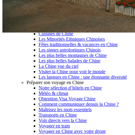
Garanties et engagements Asian Roads
Avis de nos voyageurs
Voyages d’affaires en Chine
Voyage scolaire et culturel en Chine
La Chine & ses secrets
Présentation de la Chine
Cuisines de Chine
Les Minorités Ethniques Chinoises
Fêtes traditionnelles & vacances en Chine
Les signes astrologiques Chinois
Les plus belles montagnes de Chine
Les plus belles balades de Chine
La Chine vue du ciel
Visiter la Chine pour voir le monde
Les langues en Chine : une étonnante diversité
Préparer son voyage en Chine
Notre sélection d’hôtels en Chine
Météo & climat
Obtention Visa Voyage Chine
Comment communiquer depuis la Chine ?
Maîtrisez les mots essentiels
Transports en Chine
Vols directs vers la Chine
Voyager en train
Voyager en Chine avec votre drone