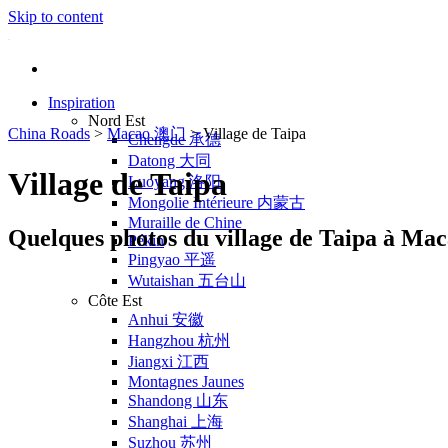
Skip to content
Inspiration
Nord Est
China Roads
>
Macao 澳门
>
Village de Taipa
Chengde 承德
Datong 大同
Village de Taipa
Luoyang 洛阳
Mongolie Intérieure 内蒙古
Muraille de Chine
Quelques photos du village de Taipa à Ma
Pékin
Pingyao 平遥
Wutaishan 五台山
Côte Est
Anhui 安徽
Hangzhou 杭州
Jiangxi 江西
Montagnes Jaunes
Shandong 山东
Shanghai 上海
Suzhou 苏州