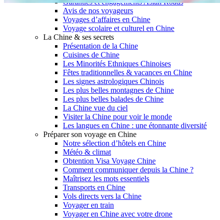
Garanties et engagements Asian Roads
Avis de nos voyageurs
Voyages d’affaires en Chine
Voyage scolaire et culturel en Chine
La Chine & ses secrets
Présentation de la Chine
Cuisines de Chine
Les Minorités Ethniques Chinoises
Fêtes traditionnelles & vacances en Chine
Les signes astrologiques Chinois
Les plus belles montagnes de Chine
Les plus belles balades de Chine
La Chine vue du ciel
Visiter la Chine pour voir le monde
Les langues en Chine : une étonnante diversité
Préparer son voyage en Chine
Notre sélection d’hôtels en Chine
Météo & climat
Obtention Visa Voyage Chine
Comment communiquer depuis la Chine ?
Maîtrisez les mots essentiels
Transports en Chine
Vols directs vers la Chine
Voyager en train
Voyager en Chine avec votre drone