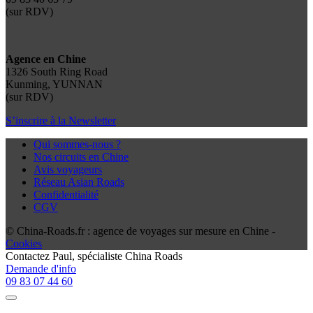
(sur RDV)
Agence en Chine
1326 South Ring Road
Kunming, YUNNAN
(sur RDV)
S’inscrire à la Newsletter
Qui sommes-nous ?
Nos circuits en Chine
Avis voyageurs
Réseau Asian Roads
Confidentialité
CGV
© China-Roads.fr : agence de voyages sur mesure en Chine -
Cookies
Contactez
Paul
, spécialiste China Roads
Demande d'info
09 83 07 44 60