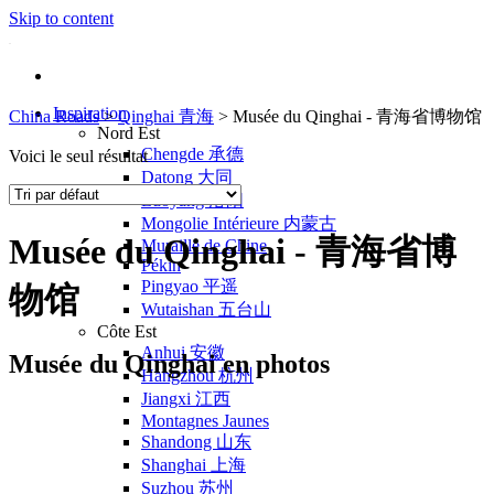
Skip to content
Inspiration
China Roads
>
Qinghai 青海
>
Musée du Qinghai - 青海省博物馆
Nord Est
Chengde 承德
Voici le seul résultat
Datong 大同
Luoyang 洛阳
Mongolie Intérieure 内蒙古
Musée du Qinghai - 青海省博
Muraille de Chine
Pékin
Pingyao 平遥
物馆
Wutaishan 五台山
Côte Est
Anhui 安徽
Musée du Qinghai en photos
Hangzhou 杭州
Jiangxi 江西
Montagnes Jaunes
Shandong 山东
Shanghai 上海
Suzhou 苏州