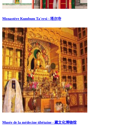
Monastère Kumbum Ta'ersi - 塔尔寺
Musée de la médecine tibétaine - 藏文化博物馆