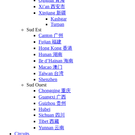
Qinghai 青海
Xi’an 西安市
Xinjiang 新疆
Kashgar
Turpan
Sud Est
Canton 广州
Fujian 福建
Hong Kong 香港
Hunan 湖南
Ile d’Hainan 海南
Macao 澳门
Taïwan 台湾
Shenzhen
Sud Ouest
Chongqing 重庆
Guangxi 广西
Guizhou 贵州
Hubei
Sichuan 四川
Tibet 西藏
Yunnan 云南
Circuits