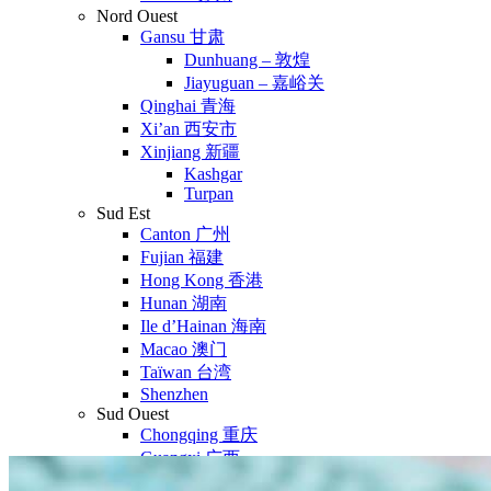
Nord Ouest
Gansu 甘肃
Dunhuang – 敦煌
Jiayuguan – 嘉峪关
Qinghai 青海
Xi’an 西安市
Xinjiang 新疆
Kashgar
Turpan
Sud Est
Canton 广州
Fujian 福建
Hong Kong 香港
Hunan 湖南
Ile d’Hainan 海南
Macao 澳门
Taïwan 台湾
Shenzhen
Sud Ouest
Chongqing 重庆
Guangxi 广西
Guizhou 贵州