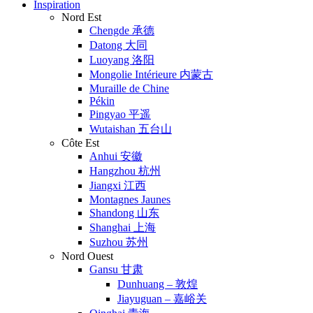
Inspiration
Nord Est
Chengde 承德
Datong 大同
Luoyang 洛阳
Mongolie Intérieure 内蒙古
Muraille de Chine
Pékin
Pingyao 平遥
Wutaishan 五台山
Côte Est
Anhui 安徽
Hangzhou 杭州
Jiangxi 江西
Montagnes Jaunes
Shandong 山东
Shanghai 上海
Suzhou 苏州
Nord Ouest
Gansu 甘肃
Dunhuang – 敦煌
Jiayuguan – 嘉峪关