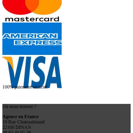
100% paiement sécurisé
Où nous trouver ?
Agence en France
19 Rue Chateaubriand
22100 DINAN
09 83 40 65 79