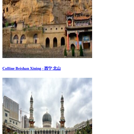
Colline Beishan Xining - 西宁 北山