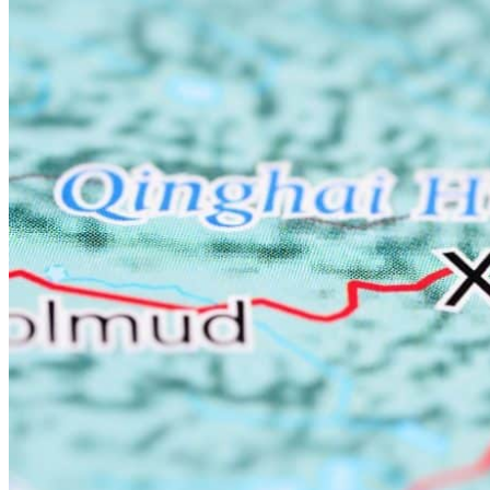
Hubei
Sichuan 四川
Tibet 西藏
Yunnan 云南
Circuits
Organisation
Circuits sur mesure
Nos Petits Groupes
Ambiance
Classique et incontournables
Culture & expériences
Nature et grands paysages
Famille et enfants
Trekking et aventure
Luxe et exception
Où et quand partir ?
Printemps
Eté
Automne
Hiver
Infos pratiques
Notre agence
Notre agence en Chine
Réseau Asian Roads