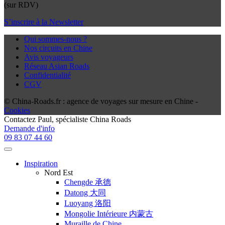
(sur RDV)
S’inscrire à la Newsletter
Qui sommes-nous ?
Nos circuits en Chine
Avis voyageurs
Réseau Asian Roads
Confidentialité
CGV
© China-Roads.fr : agence de voyages sur mesure en Chine -
Cookies
Contactez
Paul
, spécialiste China Roads
Demande d'info
09 83 07 44 60
Inspiration
Nord Est
Chengde 承德
Datong 大同
Luoyang 洛阳
Mongolie Intérieure 内蒙古
Muraille de Chine