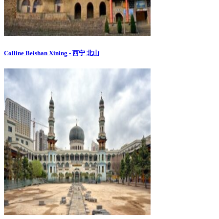
Colline Beishan Xining - 西宁 北山