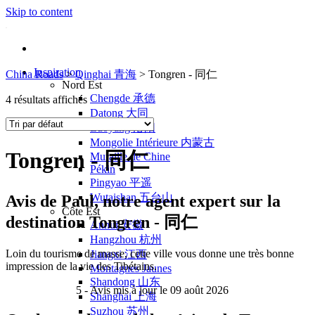
Skip to content
Inspiration
China Roads
>
Qinghai 青海
>
Tongren - 同仁
Nord Est
Chengde 承德
4 résultats affichés
Datong 大同
Luoyang 洛阳
Mongolie Intérieure 内蒙古
Tongren - 同仁
Muraille de Chine
Pékin
Pingyao 平遥
Wutaishan 五台山
Avis de
Paul
, notre agent expert sur la
Côte Est
destination Tongren - 同仁
Anhui 安徽
Hangzhou 杭州
Loin du tourisme de masse, cette ville vous donne une très bonne
Jiangxi 江西
impression de la vie des Tibétains.
Montagnes Jaunes
Shandong 山东
5
- Avis mis à jour le 09 août 2026
Shanghai 上海
Suzhou 苏州