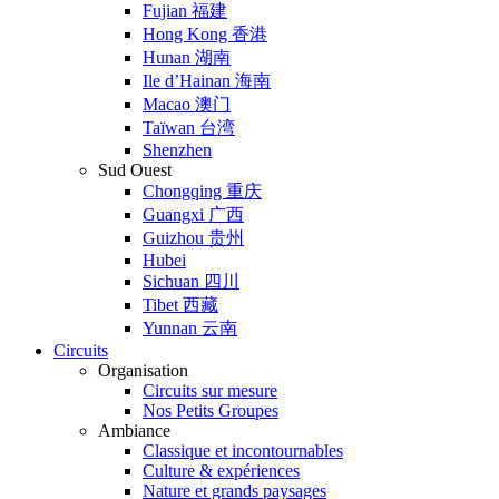
Fujian 福建
Hong Kong 香港
Hunan 湖南
Ile d’Hainan 海南
Macao 澳门
Taïwan 台湾
Shenzhen
Sud Ouest
Chongqing 重庆
Guangxi 广西
Guizhou 贵州
Hubei
Sichuan 四川
Tibet 西藏
Yunnan 云南
Circuits
Organisation
Circuits sur mesure
Nos Petits Groupes
Ambiance
Classique et incontournables
Culture & expériences
Nature et grands paysages