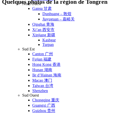
Quelques photos de la région de Tongren
Nord Ouest
Gansu 甘肃
Dunhuang – 敦煌
Jiayuguan – 嘉峪关
Qinghai 青海
Xi’an 西安市
Xinjiang 新疆
Kashgar
Turpan
Sud Est
Canton 广州
Fujian 福建
Hong Kong 香港
Hunan 湖南
Ile d’Hainan 海南
Macao 澳门
Taïwan 台湾
Shenzhen
Sud Ouest
Chongqing 重庆
Guangxi 广西
Guizhou 贵州