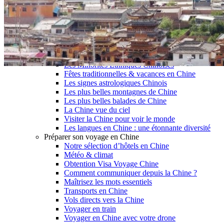
Garanties et engagements Asian Roads
Avis de nos voyageurs
Voyages d’affaires en Chine
Voyage scolaire et culturel en Chine
La Chine & ses secrets
Présentation de la Chine
Cuisines de Chine
Les Minorités Ethniques Chinoises
Fêtes traditionnelles & vacances en Chine
Les signes astrologiques Chinois
Les plus belles montagnes de Chine
Les plus belles balades de Chine
La Chine vue du ciel
Visiter la Chine pour voir le monde
Les langues en Chine : une étonnante diversité
Préparer son voyage en Chine
Notre sélection d’hôtels en Chine
Météo & climat
Obtention Visa Voyage Chine
Comment communiquer depuis la Chine ?
Maîtrisez les mots essentiels
Transports en Chine
Vols directs vers la Chine
Voyager en train
Voyager en Chine avec votre drone