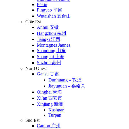
Pékin
Pingyao 平遥
Wutaishan 五台山
Côte Est
Anhui 安徽
Hangzhou 杭州
Jiangxi 江西
Montagnes Jaunes
Shandong 山东
Shanghai 上海
Suzhou 苏州
Nord Ouest
Gansu 甘肃
Dunhuang – 敦煌
Jiayuguan – 嘉峪关
Qinghai 青海
Xi’an 西安市
Xinjiang 新疆
Kashgar
Turpan
Sud Est
Canton 广州