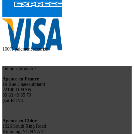
100% paiement sécurisé
Où nous trouver ?
Agence en France
19 Rue Chateaubriand
22100 DINAN
09 83 40 65 79
(sur RDV)
Agence en Chine
1326 South Ring Road
Kunming, YUNNAN