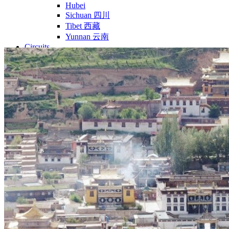
Hubei
Sichuan 四川
Tibet 西藏
Yunnan 云南
Circuits
Organisation
Circuits sur mesure
Nos Petits Groupes
Ambiance
Classique et incontournables
Culture & expériences
Nature et grands paysages
Famille et enfants
Trekking et aventure
Luxe et exception
Où et quand partir ?
Printemps
Eté
Automne
Hiver
Infos pratiques
Notre agence
Notre agence en Chine
Réseau Asian Roads