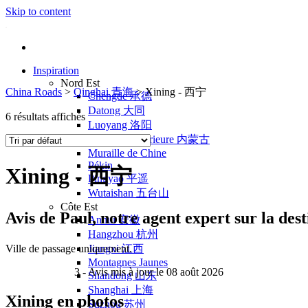
Skip to content
Inspiration
Nord Est
China Roads
>
Qinghai 青海
>
Xining - 西宁
Chengde 承德
Datong 大同
6 résultats affichés
Luoyang 洛阳
Mongolie Intérieure 内蒙古
Muraille de Chine
Pékin
Xining - 西宁
Pingyao 平遥
Wutaishan 五台山
Côte Est
Avis de
Paul
, notre agent expert sur la de
Anhui 安徽
Hangzhou 杭州
Ville de passage uniquement.
Jiangxi 江西
Montagnes Jaunes
3
- Avis mis à jour le 08 août 2026
Shandong 山东
Shanghai 上海
Xining en photos
Suzhou 苏州