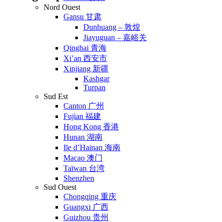
Nord Ouest
Gansu 甘肃
Dunhuang – 敦煌
Jiayuguan – 嘉峪关
Qinghai 青海
Xi’an 西安市
Xinjiang 新疆
Kashgar
Turpan
Sud Est
Canton 广州
Fujian 福建
Hong Kong 香港
Hunan 湖南
Ile d’Hainan 海南
Macao 澳门
Taïwan 台湾
Shenzhen
Sud Ouest
Chongqing 重庆
Guangxi 广西
Guizhou 贵州