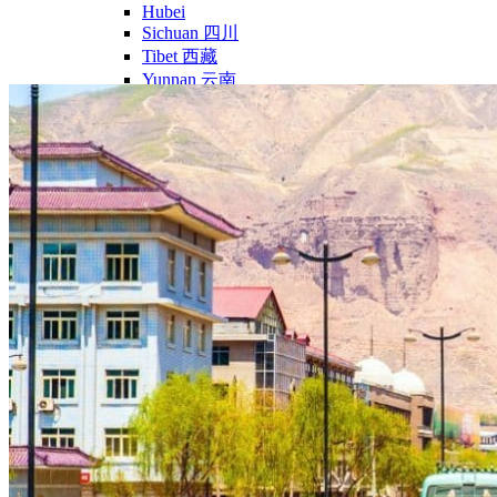
Hubei
Sichuan 四川
Tibet 西藏
Yunnan 云南
Circuits
Organisation
Circuits sur mesure
Nos Petits Groupes
Ambiance
Classique et incontournables
Culture & expériences
Nature et grands paysages
Famille et enfants
Trekking et aventure
Luxe et exception
Où et quand partir ?
Printemps
Eté
Automne
Hiver
Infos pratiques
Notre agence
Notre agence en Chine
Réseau Asian Roads