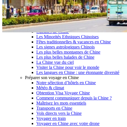
Garanties et engagements Asian Roads
Avis de nos voyageurs
Voyages d’affaires en Chine
Voyage scolaire et culturel en Chine
La Chine & ses secrets
Présentation de la Chine
Cuisines de Chine
Les Minorités Ethniques Chinoises
Fêtes traditionnelles & vacances en Chine
Les signes astrologiques Chinois
Les plus belles montagnes de Chine
Les plus belles balades de Chine
La Chine vue du ciel
Visiter la Chine pour voir le monde
Les langues en Chine : une étonnante diversité
Préparer son voyage en Chine
Notre sélection d’hôtels en Chine
Météo & climat
Obtention Visa Voyage Chine
Comment communiquer depuis la Chine ?
Maîtrisez les mots essentiels
Transports en Chine
Vols directs vers la Chine
Voyager en train
Voyager en Chine avec votre drone