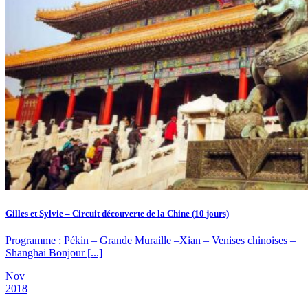
Gilles et Sylvie – Circuit découverte de la Chine (10 jours)
Programme : Pékin – Grande Muraille –Xian – Venises chinoises –
Shanghai Bonjour [...]
Nov
2018