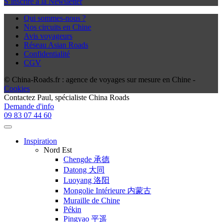
S’inscrire à la Newsletter
Qui sommes-nous ?
Nos circuits en Chine
Avis voyageurs
Réseau Asian Roads
Confidentialité
CGV
© China-Roads.fr : agence de voyages sur mesure en Chine -
Cookies
Contactez
Paul
, spécialiste China Roads
Demande d'info
09 83 07 44 60
Inspiration
Nord Est
Chengde 承德
Datong 大同
Luoyang 洛阳
Mongolie Intérieure 内蒙古
Muraille de Chine
Pékin
Pingyao 平遥