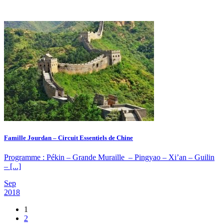
Famille Jourdan – Circuit Essentiels de Chine
Programme : Pékin – Grande Muraille – Pingyao – Xi’an – Guilin
– [...]
Sep
2018
1
2