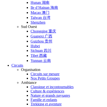
Hunan 湖南
Ile d’Hainan 海南
Macao 澳门
Taïwan 台湾
Shenzhen
Sud Ouest
Chongqing 重庆
Guangxi 广西
Guizhou 贵州
Hubei
Sichuan 四川
Tibet 西藏
Yunnan 云南
Circuits
Organisation
Circuits sur mesure
Nos Petits Groupes
Ambiance
Classique et incontournables
Culture & expériences
Nature et grands paysages
Famille et enfants
Trekking et aventure