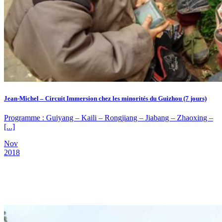
Jean-Michel – Circuit Immersion chez les minorités du Guizhou (7 jours)
Programme : Guiyang – Kaili – Rongjiang – Jiabang – Zhaoxing –
[...]
Nov
2018