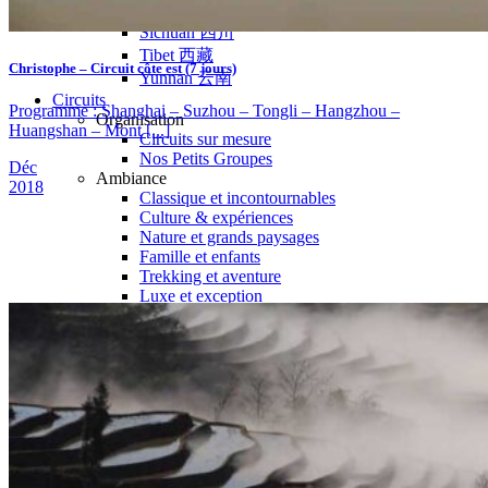
Hubei
Sichuan 四川
Tibet 西藏
Christophe – Circuit côte est (7 jours)
Yunnan 云南
Circuits
Programme : Shanghai – Suzhou – Tongli – Hangzhou –
Organisation
Huangshan – Mont [...]
Circuits sur mesure
Nos Petits Groupes
Déc
Ambiance
2018
Classique et incontournables
Culture & expériences
Nature et grands paysages
Famille et enfants
Trekking et aventure
Luxe et exception
Où et quand partir ?
Printemps
Eté
Automne
Hiver
Infos pratiques
Notre agence
Notre agence en Chine
Réseau Asian Roads