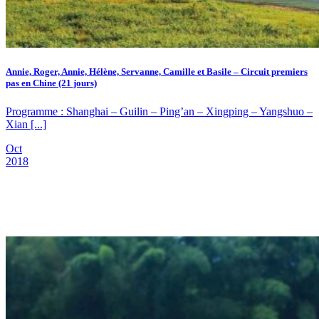
Annie, Roger, Annie, Hélène, Servanne, Camille et Basile – Circuit premiers
pas en Chine (21 jours)
Programme : Shanghai – Guilin – Ping’an – Xingping – Yangshuo –
Xian [...]
Oct
2018