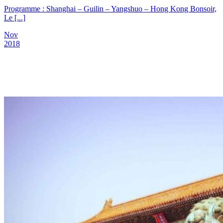
Programme : Shanghai – Guilin – Yangshuo – Hong Kong Bonsoir,
Le [...]
Nov
2018