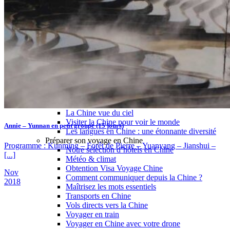
Garanties et engagements Asian Roads
Avis de nos voyageurs
Voyages d’affaires en Chine
Voyage scolaire et culturel en Chine
La Chine & ses secrets
Présentation de la Chine
Cuisines de Chine
Les Minorités Ethniques Chinoises
Fêtes traditionnelles & vacances en Chine
Les signes astrologiques Chinois
Les plus belles montagnes de Chine
Les plus belles balades de Chine
La Chine vue du ciel
Visiter la Chine pour voir le monde
Annie – Yunnan en petit groupe (15 jours)
Les langues en Chine : une étonnante diversité
Préparer son voyage en Chine
Programme : Kunming – Forêt de Pierre – Yuanyang – Jianshui –
Notre sélection d’hôtels en Chine
[...]
Météo & climat
Obtention Visa Voyage Chine
Nov
Comment communiquer depuis la Chine ?
2018
Maîtrisez les mots essentiels
Transports en Chine
Vols directs vers la Chine
Voyager en train
Voyager en Chine avec votre drone