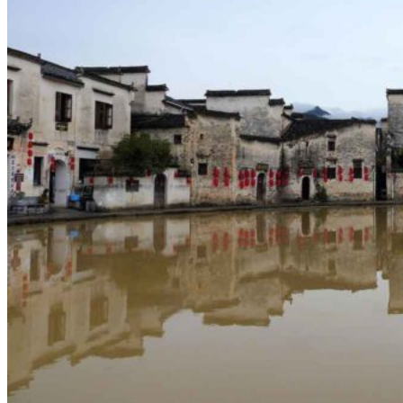
Nord Ouest
Gansu 甘肃
Dunhuang – 敦煌
Jiayuguan – 嘉峪关
Qinghai 青海
Xi’an 西安市
Xinjiang 新疆
Kashgar
Turpan
Sud Est
Canton 广州
Fujian 福建
Hong Kong 香港
Hunan 湖南
Ile d’Hainan 海南
Macao 澳门
Taïwan 台湾
Shenzhen
Sud Ouest
Chongqing 重庆
Guangxi 广西
Guizhou 贵州