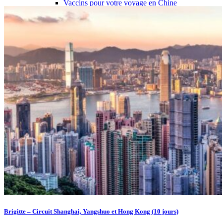
Vaccins pour votre voyage en Chine
Mal des montagnes
Demande d’info
09 83 07 44 60
Brigitte – Circuit Shanghai, Yangshuo et Hong Kong (10 jours)