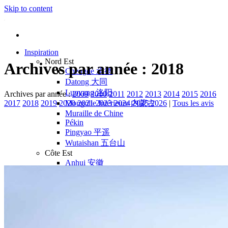
Skip to content
Inspiration
Nord Est
Archives par année :
2018
Chengde 承德
Datong 大同
Luoyang 洛阳
Archives par année :
2009
2010
2011
2012
2013
2014
2015
2016
2017
2018
2019
2020
2021
2023
2024
2025
2026
|
Tous les avis
Mongolie Intérieure 内蒙古
Muraille de Chine
Pékin
Pingyao 平遥
Wutaishan 五台山
Côte Est
Anhui 安徽
Hangzhou 杭州
Jiangxi 江西
Montagnes Jaunes
Shandong 山东
Shanghai 上海
Suzhou 苏州