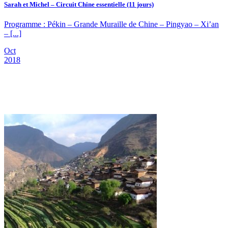
Sarah et Michel – Circuit Chine essentielle (11 jours)
Programme : Pékin – Grande Muraille de Chine – Pingyao – Xi’an
– [...]
Oct
2018