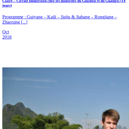
Claire – Circuit Immersion chez les minorités du Guizhou et du Guangxi (14
jours)
Programme : Guiyang – Kaili – Jiajiu & Jiabang – Rongjiang –
Zhaoxing [...]
Oct
2018