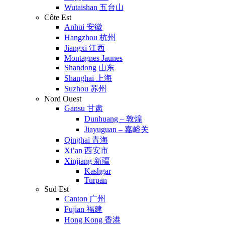
Wutaishan 五台山
Côte Est
Anhui 安徽
Hangzhou 杭州
Jiangxi 江西
Montagnes Jaunes
Shandong 山东
Shanghai 上海
Suzhou 苏州
Nord Ouest
Gansu 甘肃
Dunhuang – 敦煌
Jiayuguan – 嘉峪关
Qinghai 青海
Xi’an 西安市
Xinjiang 新疆
Kashgar
Turpan
Sud Est
Canton 广州
Fujian 福建
Hong Kong 香港