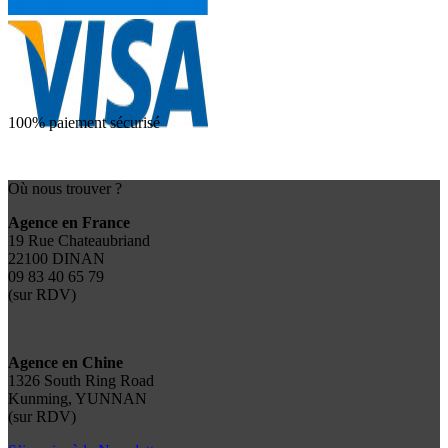
100% paiement sécurisé
Où nous trouver ?
Agence en France
19 Rue Chateaubriand
22100 DINAN
09 83 40 65 79
(sur RDV)
Agence en Chine
1326 South Ring Road
Kunming, YUNNAN
(sur RDV)