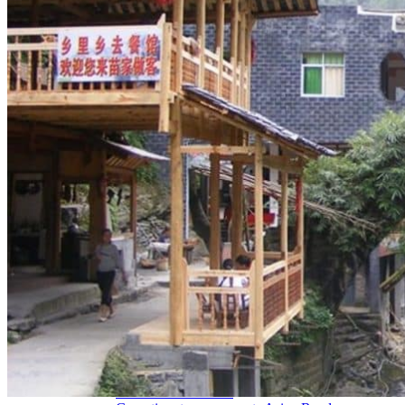
Hubei
Sichuan 四川
Tibet 西藏
Yunnan 云南
Circuits
Organisation
Circuits sur mesure
Nos Petits Groupes
Ambiance
Classique et incontournables
Culture & expériences
Nature et grands paysages
Famille et enfants
Trekking et aventure
Luxe et exception
Où et quand partir ?
Printemps
Eté
Automne
Hiver
Infos pratiques
Notre agence
Notre agence en Chine
Réseau Asian Roads