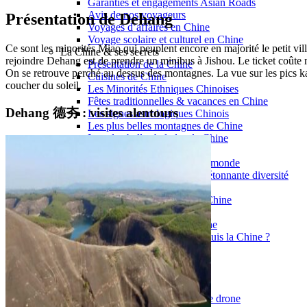
Garanties et engagements Asian Roads
Avis de nos voyageurs
Présentation de Dehang
Voyages d’affaires en Chine
Voyage scolaire et culturel en Chine
Ce sont les minorités Miao qui peuplent encore en majorité le petit v
La Chine & ses secrets
rejoindre Dehang est de prendre un minibus à Jishou. Le ticket coûte 
Présentation de la Chine
On se retrouve perché au dessus des montagnes. La vue sur les pics kar
Cuisines de Chine
coucher du soleil.
Les Minorités Ethniques Chinoises
Fêtes traditionnelles & vacances en Chine
Dehang 德夯 : visites alentours
Les signes astrologiques Chinois
Les plus belles montagnes de Chine
Les plus belles balades de Chine
La Chine vue du ciel
Visiter la Chine pour voir le monde
Les langues en Chine : une étonnante diversité
Préparer son voyage en Chine
Notre sélection d’hôtels en Chine
Météo & climat
Obtention Visa Voyage Chine
Comment communiquer depuis la Chine ?
Maîtrisez les mots essentiels
Transports en Chine
Vols directs vers la Chine
Voyager en train
Voyager en Chine avec votre drone