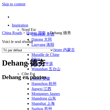
Skip to content
Inspiration
Nord Est
China Roads
>
Hunan 湖南
>
Dehang 德夯
Chengde 承德
Datong 大同
Voici le seul résultat
Luoyang 洛阳
Mongolie Intérieure 内蒙古
Muraille de Chine
Pékin
Dehang 德夯
Pingyao 平遥
Wutaishan 五台山
Côte Est
Dehang en photos
Anhui 安徽
Hangzhou 杭州
Jiangxi 江西
Montagnes Jaunes
Shandong 山东
Shanghai 上海
Suzhou 苏州