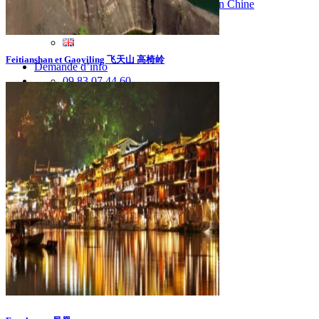
Vaccins pour votre voyage en Chine
Mal des montagnes
Feitianshan et Gaoyiling 飞天山 高椅岭
Demande d’info
09 83 07 44 60