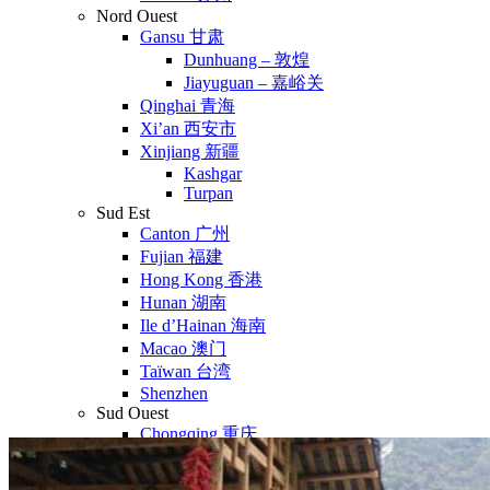
Nord Ouest
Gansu 甘肃
Dunhuang – 敦煌
Jiayuguan – 嘉峪关
Qinghai 青海
Xi’an 西安市
Xinjiang 新疆
Kashgar
Turpan
Sud Est
Canton 广州
Fujian 福建
Hong Kong 香港
Hunan 湖南
Ile d’Hainan 海南
Macao 澳门
Taïwan 台湾
Shenzhen
Sud Ouest
Chongqing 重庆
Guangxi 广西
Guizhou 贵州