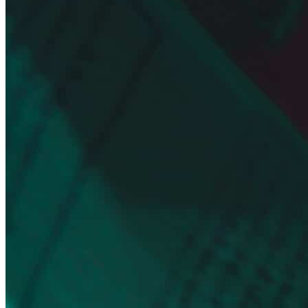
Hubei
Sichuan 四川
Tibet 西藏
Yunnan 云南
Circuits
Organisation
Circuits sur mesure
Nos Petits Groupes
Ambiance
Classique et incontournables
Culture & expériences
Nature et grands paysages
Famille et enfants
Trekking et aventure
Luxe et exception
Où et quand partir ?
Printemps
Eté
Automne
Hiver
Infos pratiques
Notre agence
Notre agence en Chine
Réseau Asian Roads