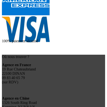
100% paiement sécurisé
Où nous trouver ?
Agence en France
19 Rue Chateaubriand
22100 DINAN
09 83 40 65 79
(sur RDV)
Agence en Chine
1326 South Ring Road
Kunming, YUNNAN