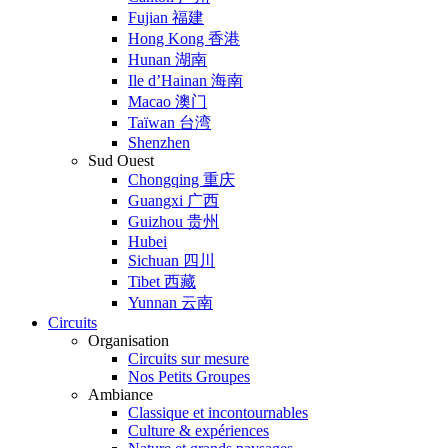
Fujian 福建
Hong Kong 香港
Hunan 湖南
Ile d’Hainan 海南
Macao 澳门
Taïwan 台湾
Shenzhen
Sud Ouest
Chongqing 重庆
Guangxi 广西
Guizhou 贵州
Hubei
Sichuan 四川
Tibet 西藏
Yunnan 云南
Circuits
Organisation
Circuits sur mesure
Nos Petits Groupes
Ambiance
Classique et incontournables
Culture & expériences