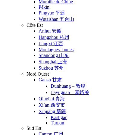
Muraille de Chine
Pékin
Pingyao 平遥
Wutaishan 五台山
Côte Est
Anhui 安徽
Hangzhou 杭州
Jiangxi 江西
Montagnes Jaunes
Shandong 山东
Shanghai 上海
Suzhou 苏州
Nord Ouest
Gansu 甘肃
Dunhuang – 敦煌
Jiayuguan – 嘉峪关
Qinghai 青海
Xi’an 西安市
Xinjiang 新疆
Kashgar
Turpan
Sud Est
Canton 广州