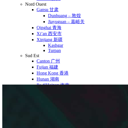
Nord Ouest
Gansu 甘肃
Dunhuang – 敦煌
Jiayuguan – 嘉峪关
Qinghai 青海
Xi’an 西安市
Xinjiang 新疆
Kashgar
Turpan
Sud Est
Canton 广州
Fujian 福建
Hong Kong 香港
Hunan 湖南
Ile d’Hainan 海南
Macao 澳门
Taïwan 台湾
Shenzhen
Sud Ouest
Chongqing 重庆
Guangxi 广西
Guizhou 贵州