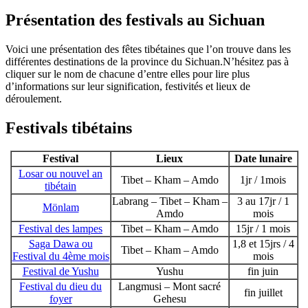
Présentation des festivals au Sichuan
Voici une présentation des fêtes tibétaines que l’on trouve dans les
différentes destinations de la province du Sichuan.N’hésitez pas à
cliquer sur le nom de chacune d’entre elles pour lire plus
d’informations sur leur signification, festivités et lieux de
déroulement.
Festivals tibétains
Festival
Lieux
Date lunaire
Losar ou nouvel an
Tibet – Kham – Amdo
1jr / 1mois
tibétain
Labrang – Tibet – Kham –
3 au 17jr / 1
Mönlam
Amdo
mois
Festival des lampes
Tibet – Kham – Amdo
15jr / 1 mois
Saga Dawa ou
1,8 et 15jrs / 4
Tibet – Kham – Amdo
Festival du 4ème mois
mois
Festival de Yushu
Yushu
fin juin
Festival du dieu du
Langmusi – Mont sacré
fin juillet
foyer
Gehesu