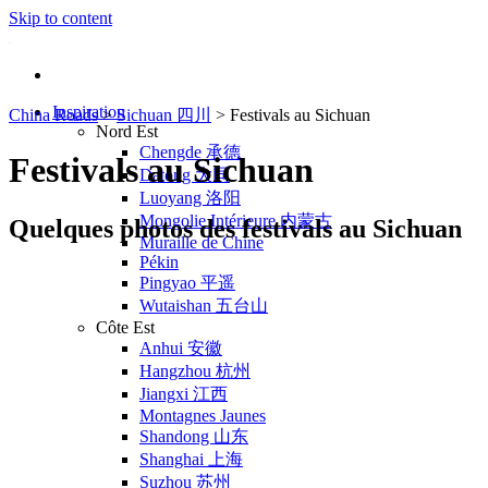
Skip to content
Inspiration
China Roads
>
Sichuan 四川
>
Festivals au Sichuan
Nord Est
Chengde 承德
Festivals au Sichuan
Datong 大同
Luoyang 洛阳
Mongolie Intérieure 内蒙古
Quelques photos des festivals au Sichuan
Muraille de Chine
Pékin
Pingyao 平遥
Wutaishan 五台山
Côte Est
Anhui 安徽
Hangzhou 杭州
Jiangxi 江西
Montagnes Jaunes
Shandong 山东
Shanghai 上海
Suzhou 苏州