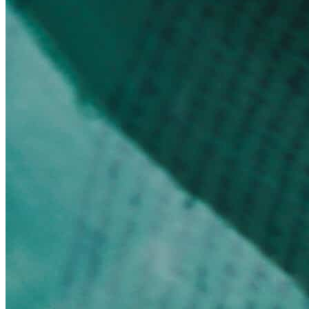
Garanties et engagements Asian Roads
Avis de nos voyageurs
Voyages d’affaires en Chine
Voyage scolaire et culturel en Chine
La Chine & ses secrets
Présentation de la Chine
Cuisines de Chine
Les Minorités Ethniques Chinoises
Fêtes traditionnelles & vacances en Chine
Les signes astrologiques Chinois
Les plus belles montagnes de Chine
Les plus belles balades de Chine
La Chine vue du ciel
Visiter la Chine pour voir le monde
Les langues en Chine : une étonnante diversité
Préparer son voyage en Chine
Notre sélection d’hôtels en Chine
Météo & climat
Obtention Visa Voyage Chine
Comment communiquer depuis la Chine ?
Maîtrisez les mots essentiels
Transports en Chine
Vols directs vers la Chine
Voyager en train
Voyager en Chine avec votre drone