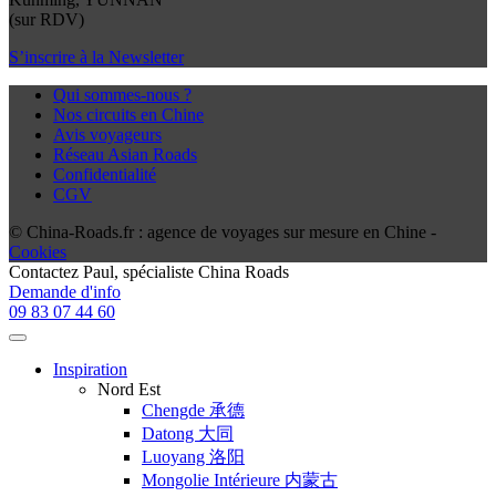
(sur RDV)
S’inscrire à la Newsletter
Qui sommes-nous ?
Nos circuits en Chine
Avis voyageurs
Réseau Asian Roads
Confidentialité
CGV
© China-Roads.fr : agence de voyages sur mesure en Chine -
Cookies
Contactez
Paul
, spécialiste China Roads
Demande d'info
09 83 07 44 60
Inspiration
Nord Est
Chengde 承德
Datong 大同
Luoyang 洛阳
Mongolie Intérieure 内蒙古