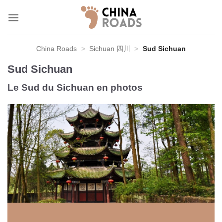
Skip
to
content
China Roads
>
Sichuan 四川
>
Sud Sichuan
Sud Sichuan
Le Sud du Sichuan en photos