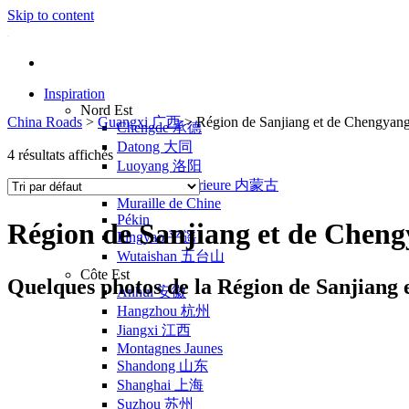
Skip to content
Inspiration
Nord Est
China Roads
>
Guangxi 广西
>
Région de Sanjiang et de Chen
Chengde 承德
Datong 大同
4 résultats affichés
Luoyang 洛阳
Mongolie Intérieure 内蒙古
Muraille de Chine
Pékin
Région de Sanjiang et de C
Pingyao 平遥
Wutaishan 五台山
Côte Est
Quelques photos de la Région de Sanjiang
Anhui 安徽
Hangzhou 杭州
Jiangxi 江西
Montagnes Jaunes
Shandong 山东
Shanghai 上海
Suzhou 苏州