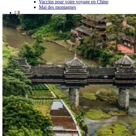
Vaccins pour votre voyage en Chine
Mal des montagnes
Demande d’info
09 83 07 44 60