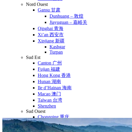
Nord Ouest
Gansu 甘肃
Dunhuang – 敦煌
Jiayuguan – 嘉峪关
Qinghai 青海
Xi’an 西安市
Xinjiang 新疆
Kashgar
Turpan
Sud Est
Canton 广州
Fujian 福建
Hong Kong 香港
Hunan 湖南
Ile d’Hainan 海南
Macao 澳门
Taïwan 台湾
Shenzhen
Sud Ouest
Chongqing 重庆
Guangxi 广西
Guizhou 贵州