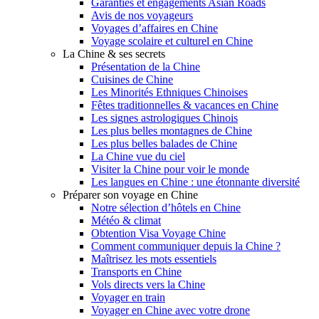
Garanties et engagements Asian Roads
Avis de nos voyageurs
Voyages d’affaires en Chine
Voyage scolaire et culturel en Chine
La Chine & ses secrets
Présentation de la Chine
Cuisines de Chine
Les Minorités Ethniques Chinoises
Fêtes traditionnelles & vacances en Chine
Les signes astrologiques Chinois
Les plus belles montagnes de Chine
Les plus belles balades de Chine
La Chine vue du ciel
Visiter la Chine pour voir le monde
Les langues en Chine : une étonnante diversité
Préparer son voyage en Chine
Notre sélection d’hôtels en Chine
Météo & climat
Obtention Visa Voyage Chine
Comment communiquer depuis la Chine ?
Maîtrisez les mots essentiels
Transports en Chine
Vols directs vers la Chine
Voyager en train
Voyager en Chine avec votre drone