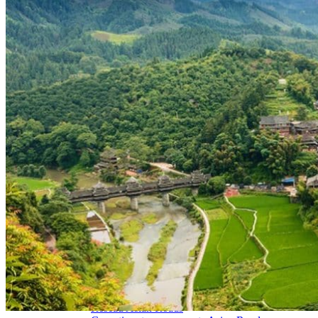
Hubei
Sichuan 四川
Tibet 西藏
Yunnan 云南
Circuits
Organisation
Circuits sur mesure
Nos Petits Groupes
Ambiance
Classique et incontournables
Culture & expériences
Nature et grands paysages
Famille et enfants
Trekking et aventure
Luxe et exception
Où et quand partir ?
Printemps
Eté
Automne
Hiver
Infos pratiques
Notre agence
Notre agence en Chine
Réseau Asian Roads