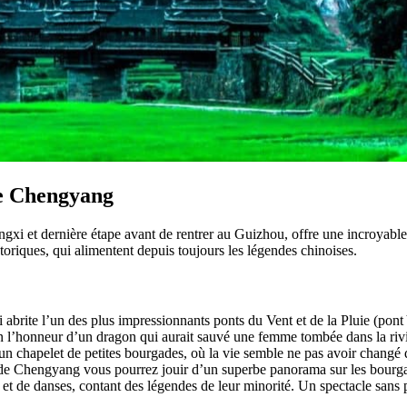
de Chengyang
i et dernière étape avant de rentrer au Guizhou, offre une incroyable 
storiques, qui alimentent depuis toujours les légendes chinoises.
abrite l’un des plus impressionnants ponts du Vent et de la Pluie (pon
n l’honneur d’un dragon qui aurait sauvé une femme tombée dans la riviè
 chapelet de petites bourgades, où la vie semble ne pas avoir changé d
 de Chengyang vous pourrez jouir d’un superbe panorama sur les bourgades 
 et de danses, contant des légendes de leur minorité. Un spectacle sans p