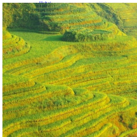
Hubei
Sichuan 四川
Tibet 西藏
Yunnan 云南
Circuits
Organisation
Circuits sur mesure
Nos Petits Groupes
Ambiance
Classique et incontournables
Culture & expériences
Nature et grands paysages
Famille et enfants
Trekking et aventure
Luxe et exception
Où et quand partir ?
Printemps
Eté
Automne
Hiver
Infos pratiques
Notre agence
Notre agence en Chine
Réseau Asian Roads