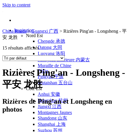
Skip to content
Inspiration
China Roads
>
Guangxi 广西
>
Rizières Ping'an - Longsheng - 平
Nord Est
安 龙胜
Chengde 承德
Datong 大同
15 résultats affichés
Luoyang 洛阳
Mongolie Intérieure 内蒙古
Muraille de Chine
Rizières Ping'an - Longsheng -
Pékin
Pingyao 平遥
平安 龙胜
Wutaishan 五台山
Côte Est
Anhui 安徽
Rizières de Ping’an et Longsheng en
Hangzhou 杭州
Jiangxi 江西
photos
Montagnes Jaunes
Shandong 山东
Shanghai 上海
Suzhou 苏州