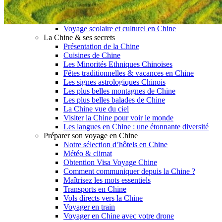
Garanties et engagements Asian Roads
Avis de nos voyageurs
Voyages d’affaires en Chine
Voyage scolaire et culturel en Chine
La Chine & ses secrets
Présentation de la Chine
Cuisines de Chine
Les Minorités Ethniques Chinoises
Fêtes traditionnelles & vacances en Chine
Les signes astrologiques Chinois
Les plus belles montagnes de Chine
Les plus belles balades de Chine
La Chine vue du ciel
Visiter la Chine pour voir le monde
Les langues en Chine : une étonnante diversité
Préparer son voyage en Chine
Notre sélection d’hôtels en Chine
Météo & climat
Obtention Visa Voyage Chine
Comment communiquer depuis la Chine ?
Maîtrisez les mots essentiels
Transports en Chine
Vols directs vers la Chine
Voyager en train
Voyager en Chine avec votre drone