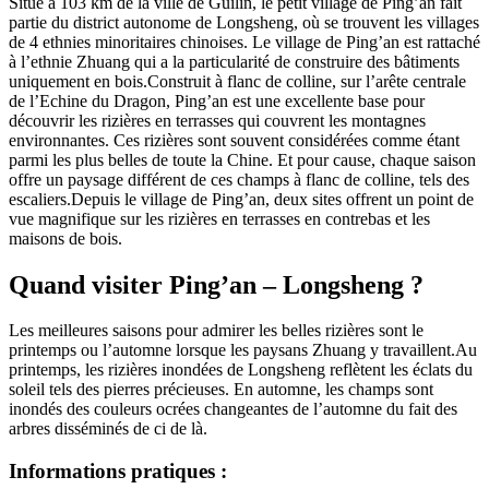
Situé à 103 km de la ville de Guilin, le petit village de Ping’an fait
partie du district autonome de Longsheng, où se trouvent les villages
de 4 ethnies minoritaires chinoises. Le village de Ping’an est rattaché
à l’ethnie Zhuang qui a la particularité de construire des bâtiments
uniquement en bois.Construit à flanc de colline, sur l’arête centrale
de l’Echine du Dragon, Ping’an est une excellente base pour
découvrir les rizières en terrasses qui couvrent les montagnes
environnantes. Ces rizières sont souvent considérées comme étant
parmi les plus belles de toute la Chine. Et pour cause, chaque saison
offre un paysage différent de ces champs à flanc de colline, tels des
escaliers.Depuis le village de Ping’an, deux sites offrent un point de
vue magnifique sur les rizières en terrasses en contrebas et les
maisons de bois.
Quand visiter Ping’an – Longsheng ?
Les meilleures saisons pour admirer les belles rizières sont le
printemps ou l’automne lorsque les paysans Zhuang y travaillent.Au
printemps, les rizières inondées de Longsheng reflètent les éclats du
soleil tels des pierres précieuses. En automne, les champs sont
inondés des couleurs ocrées changeantes de l’automne du fait des
arbres disséminés de ci de là.
Informations pratiques :