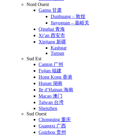
Nord Ouest
Gansu 甘肃
Dunhuang – 敦煌
Jiayuguan – 嘉峪关
Qinghai 青海
Xi’an 西安市
Xinjiang 新疆
Kashgar
Turpan
Sud Est
Canton 广州
Fujian 福建
Hong Kong 香港
Hunan 湖南
Ile d’Hainan 海南
Macao 澳门
Taïwan 台湾
Shenzhen
Sud Ouest
Chongqing 重庆
Guangxi 广西
Guizhou 贵州