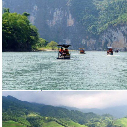
Hubei
Sichuan 四川
Tibet 西藏
Yunnan 云南
Circuits
Organisation
Circuits sur mesure
Nos Petits Groupes
Ambiance
Classique et incontournables
Culture & expériences
Nature et grands paysages
Famille et enfants
Trekking et aventure
Luxe et exception
Où et quand partir ?
Printemps
Eté
Automne
Hiver
Infos pratiques
Notre agence
Notre agence en Chine
Réseau Asian Roads