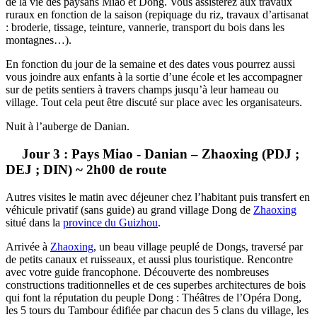
de la vie des paysans Miao et Dong. Vous assisterez aux travaux
ruraux en fonction de la saison (repiquage du riz, travaux d’artisanat
: broderie, tissage, teinture, vannerie, transport du bois dans les
montagnes…).
En fonction du jour de la semaine et des dates vous pourrez aussi
vous joindre aux enfants à la sortie d’une école et les accompagner
sur de petits sentiers à travers champs jusqu’à leur hameau ou
village. Tout cela peut être discuté sur place avec les organisateurs.
Nuit à l’auberge de Danian.
Jour 3 : Pays Miao - Danian – Zhaoxing (PDJ ;
DEJ ; DIN) ~ 2h00 de route
Autres visites le matin avec déjeuner chez l’habitant puis transfert en
véhicule privatif (sans guide) au grand village Dong de
Zhaoxing
situé dans la
province du Guizhou
.
Arrivée à
Zhaoxing
, un beau village peuplé de Dongs, traversé par
de petits canaux et ruisseaux, et aussi plus touristique. Rencontre
avec votre guide francophone. Découverte des nombreuses
constructions traditionnelles et de ces superbes architectures de bois
qui font la réputation du peuple Dong : Théâtres de l’Opéra Dong,
les 5 tours du Tambour édifiée par chacun des 5 clans du village, les