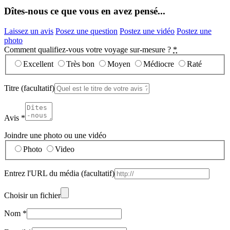
Dîtes-nous ce que vous en avez pensé...
Laissez un avis
Posez une question
Postez une vidéo
Postez une
photo
Comment qualifiez-vous votre voyage sur-mesure ?
*
Excellent
Très bon
Moyen
Médiocre
Raté
Titre
(facultatif)
Avis
*
Joindre une photo ou une vidéo
Photo
Video
Entrez l'URL du média
(facultatif)
Choisir un fichier
Nom
*