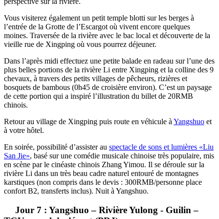
perspective sur la rivière.
Vous visiterez également un petit temple blotti sur les berges à
l’entrée de la Grotte de l’Escargot où vivent encore quelques
moines. Traversée de la rivière avec le bac local et découverte de la
vieille rue de Xingping où vous pourrez déjeuner.
Dans l’après midi effectuez une petite balade en radeau sur l’une des
plus belles portions de la rivière Li entre Xingping et la colline des 9
chevaux, à travers des petits villages de pêcheurs, rizières et
bosquets de bambous (0h45 de croisière environ). C’est un paysage
de cette portion qui a inspiré l’illustration du billet de 20RMB
chinois.
Retour au village de Xingping puis route en véhicule à
Yangshuo
et
à votre hôtel.
En soirée, possibilité d’assister au
spectacle de sons et lumières «Liu
San Jie»
, basé sur une comédie musicale chinoise très populaire, mis
en scène par le cinéaste chinois Zhang Yimou. Il se déroule sur la
rivière Li dans un très beau cadre naturel entouré de montagnes
karstiques (non compris dans le devis : 300RMB/personne place
confort B2, transferts inclus). Nuit à Yangshuo.
Jour 7 : Yangshuo – Rivière Yulong - Guilin –