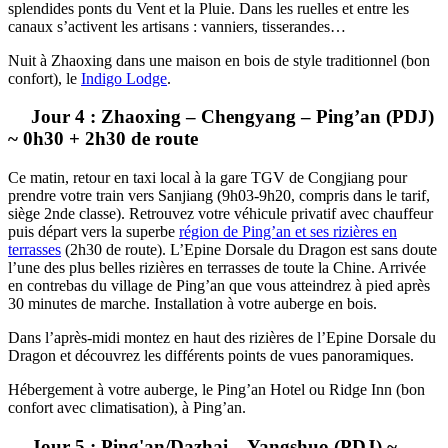
splendides ponts du Vent et la Pluie. Dans les ruelles et entre les
canaux s’activent les artisans : vanniers, tisserandes…
Nuit à Zhaoxing dans une maison en bois de style traditionnel (bon
confort), le
Indigo Lodge
.
Jour 4 : Zhaoxing – Chengyang – Ping’an (PDJ)
~ 0h30 + 2h30 de route
Ce matin, retour en taxi local à la gare TGV de Congjiang pour
prendre votre train vers Sanjiang (9h03-9h20, compris dans le tarif,
siège 2nde classe). Retrouvez votre véhicule privatif avec chauffeur
puis départ vers la superbe
région de Ping’an et ses rizières en
terrasses
(2h30 de route). L’Epine Dorsale du Dragon est sans doute
l’une des plus belles rizières en terrasses de toute la Chine. Arrivée
en contrebas du village de Ping’an que vous atteindrez à pied après
30 minutes de marche.
Installation à votre auberge en bois.
Dans l’après-midi montez en haut des rizières de l’Epine Dorsale du
Dragon et découvrez les différents points de vues panoramiques.
Hébergement à votre auberge, le Ping’an Hotel ou Ridge Inn (bon
confort avec climatisation), à Ping’an.
Jour 5 : Ping'an/Dazhai – Yangshuo (PDJ) ~