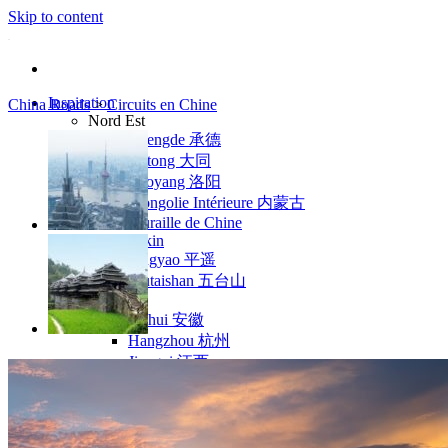
Skip to content
Inspiration
China Roads
>
Circuits en Chine
Nord Est
Chengde 承德
Datong 大同
Luoyang 洛阳
Mongolie Intérieure 内蒙古
Muraille de Chine
Pékin
Pingyao 平遥
Wutaishan 五台山
Côte Est
Anhui 安徽
Hangzhou 杭州
Jiangxi 江西
Montagnes Jaunes
Shandong 山东
Shanghai 上海
Suzhou 苏州