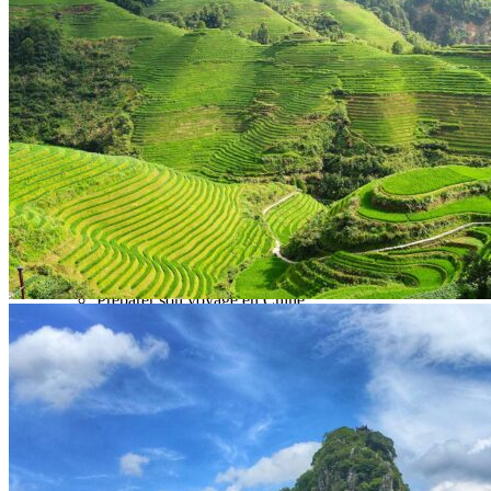
Garanties et engagements Asian Roads
Avis de nos voyageurs
Voyages d’affaires en Chine
Voyage scolaire et culturel en Chine
La Chine & ses secrets
Présentation de la Chine
Cuisines de Chine
Les Minorités Ethniques Chinoises
Fêtes traditionnelles & vacances en Chine
Les signes astrologiques Chinois
Les plus belles montagnes de Chine
Les plus belles balades de Chine
La Chine vue du ciel
Visiter la Chine pour voir le monde
Les langues en Chine : une étonnante diversité
Préparer son voyage en Chine
Notre sélection d’hôtels en Chine
Météo & climat
Obtention Visa Voyage Chine
Comment communiquer depuis la Chine ?
Maîtrisez les mots essentiels
Transports en Chine
Vols directs vers la Chine
Voyager en train
Voyager en Chine avec votre drone