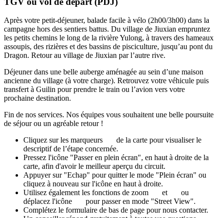
TGV ou vol de départ (PDJ)
Après votre petit-déjeuner, balade facile à vélo (2h00/3h00) dans la
campagne hors des sentiers battus. Du village de Jiuxian empruntez
les petits chemins le long de la rivière Yulong, à travers des hameaux
assoupis, des rizières et des bassins de pisciculture, jusqu’au pont du
Dragon. Retour au village de Jiuxian par l’autre rive.
Déjeuner dans une belle auberge aménagée au sein d’une maison
ancienne du village (à votre charge). Retrouvez votre véhicule puis
transfert à Guilin pour prendre le train ou l’avion vers votre
prochaine destination.
Fin de nos services. Nos équipes vous souhaitent une belle poursuite
de séjour ou un agréable retour !
Cliquez sur les marqueurs
de la carte pour visualiser le
descriptif de l’étape concernée.
Pressez l'icône "Passer en plein écran", en haut à droite de la
carte, afin d'avoir le meilleur aperçu du circuit.
Appuyer sur "Echap" pour quitter le mode "Plein écran" ou
cliquez à nouveau sur l'icône en haut à droite.
Utilisez également les fonctions de zoom
et
ou
déplacez l'icône
pour passer en mode "Street View".
Complétez le formulaire de bas de page pour nous contacter.