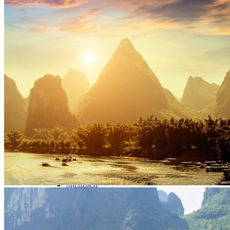
Nord Ouest
Gansu 甘肃
Dunhuang – 敦煌
Jiayuguan – 嘉峪关
Qinghai 青海
Xi’an 西安市
Xinjiang 新疆
Kashgar
Turpan
Sud Est
Canton 广州
Fujian 福建
Hong Kong 香港
Hunan 湖南
Ile d’Hainan 海南
Macao 澳门
Taïwan 台湾
Shenzhen
Sud Ouest
Chongqing 重庆
Guangxi 广西
Guizhou 贵州