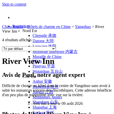
Skip to content
Inspiration
China Roads
>
Hôtels de charme en Chine
>
Yangshuo
>
River
Nord Est
View Inn
Chengde 承德
4 résultats affichés
Datong 大同
Luoyang 洛阳
Mongolie Intérieure 内蒙古
Muraille de Chine
River View Inn
Pékin
Pingyao 平遥
Wutaishan 五台山
Avis de Paul, notre agent expert
Côte Est
Anhui 安徽
Difficile de choisir un hôtel dans le centre de Yangshuo sans avoir à
Hangzhou 杭州
subir les nuisances sonores des discothèques. Cette adresse bénéficie
Jiangxi 江西
d'un peu plus de tranquillité avec vue sur la rivière.
Montagnes Jaunes
Shandong 山东
3
- Avis mis à jour le 09 août 2026
Shanghai 上海
Suzhou 苏州