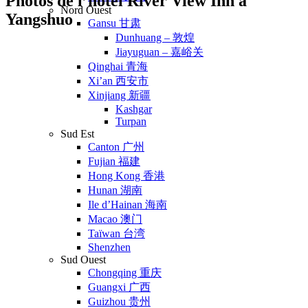
Photos de l’hôtel River View Inn à
Nord Ouest
Yangshuo
Gansu 甘肃
Dunhuang – 敦煌
Jiayuguan – 嘉峪关
Qinghai 青海
Xi’an 西安市
Xinjiang 新疆
Kashgar
Turpan
Sud Est
Canton 广州
Fujian 福建
Hong Kong 香港
Hunan 湖南
Ile d’Hainan 海南
Macao 澳门
Taïwan 台湾
Shenzhen
Sud Ouest
Chongqing 重庆
Guangxi 广西
Guizhou 贵州