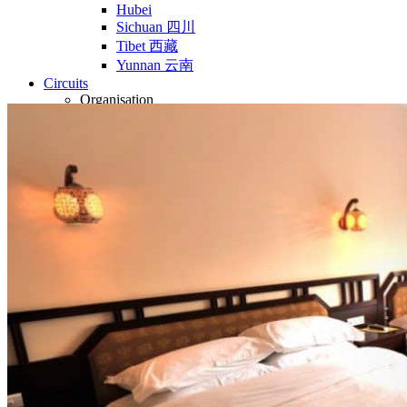
Hubei
Sichuan 四川
Tibet 西藏
Yunnan 云南
Circuits
Organisation
Circuits sur mesure
Nos Petits Groupes
Ambiance
Classique et incontournables
Culture & expériences
Nature et grands paysages
Famille et enfants
Trekking et aventure
Luxe et exception
Où et quand partir ?
Printemps
Eté
Automne
Hiver
Infos pratiques
Notre agence
Notre agence en Chine
Réseau Asian Roads