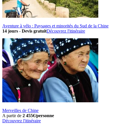
Aventure à vélo : Paysages et minorités du Sud de la Chine
14 jours
-
Devis gratuit
Découvrez l'itinéraire
Merveilles de Chine
A partir de
2 455€/personne
Découvrez l'itinéraire