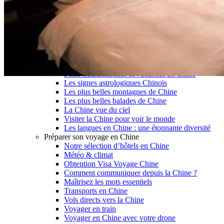
Garanties et engagements Asian Roads
Avis de nos voyageurs
Voyages d’affaires en Chine
Voyage scolaire et culturel en Chine
La Chine & ses secrets
Présentation de la Chine
Cuisines de Chine
Les Minorités Ethniques Chinoises
Fêtes traditionnelles & vacances en Chine
Les signes astrologiques Chinois
Les plus belles montagnes de Chine
Les plus belles balades de Chine
La Chine vue du ciel
Visiter la Chine pour voir le monde
Les langues en Chine : une étonnante diversité
Préparer son voyage en Chine
Notre sélection d’hôtels en Chine
Météo & climat
Obtention Visa Voyage Chine
Comment communiquer depuis la Chine ?
Maîtrisez les mots essentiels
Transports en Chine
Vols directs vers la Chine
Voyager en train
Voyager en Chine avec votre drone