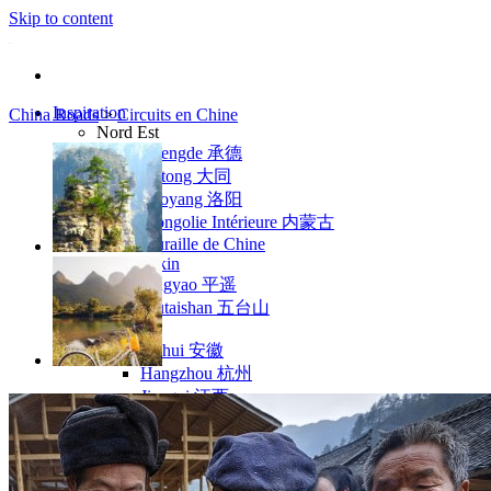
Skip to content
Inspiration
China Roads
>
Circuits en Chine
Nord Est
Chengde 承德
Datong 大同
Luoyang 洛阳
Mongolie Intérieure 内蒙古
Muraille de Chine
Pékin
Pingyao 平遥
Wutaishan 五台山
Côte Est
Anhui 安徽
Hangzhou 杭州
Jiangxi 江西
Montagnes Jaunes
Shandong 山东
Shanghai 上海
Suzhou 苏州