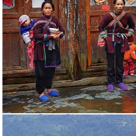
Garanties et engagements Asian Roads
Avis de nos voyageurs
Voyages d’affaires en Chine
Voyage scolaire et culturel en Chine
La Chine & ses secrets
Présentation de la Chine
Cuisines de Chine
Les Minorités Ethniques Chinoises
Fêtes traditionnelles & vacances en Chine
Les signes astrologiques Chinois
Les plus belles montagnes de Chine
Les plus belles balades de Chine
La Chine vue du ciel
Visiter la Chine pour voir le monde
Les langues en Chine : une étonnante diversité
Préparer son voyage en Chine
Notre sélection d’hôtels en Chine
Météo & climat
Obtention Visa Voyage Chine
Comment communiquer depuis la Chine ?
Maîtrisez les mots essentiels
Transports en Chine
Vols directs vers la Chine
Voyager en train
Voyager en Chine avec votre drone