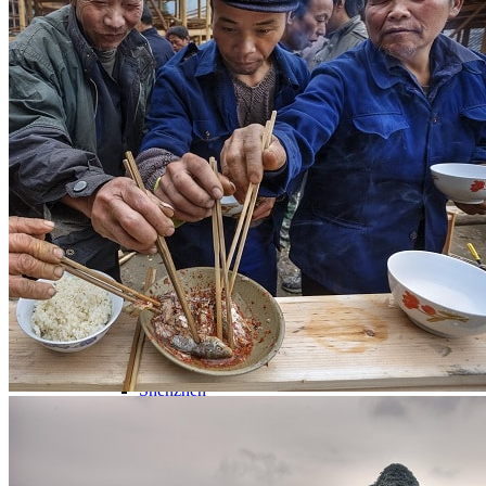
Nord Ouest
Gansu 甘肃
Dunhuang – 敦煌
Jiayuguan – 嘉峪关
Qinghai 青海
Xi’an 西安市
Xinjiang 新疆
Kashgar
Turpan
Sud Est
Canton 广州
Fujian 福建
Hong Kong 香港
Hunan 湖南
Ile d’Hainan 海南
Macao 澳门
Taïwan 台湾
Shenzhen
Sud Ouest
Chongqing 重庆
Guangxi 广西
Guizhou 贵州