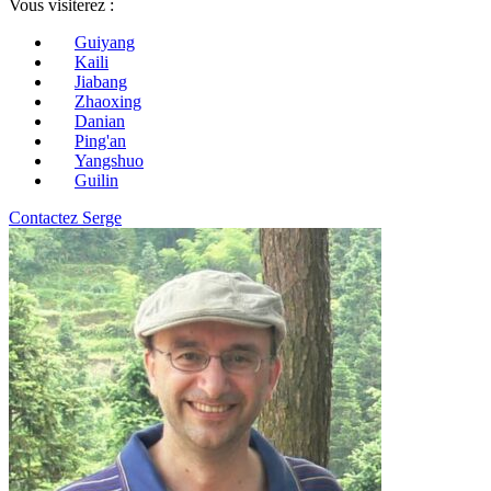
Vous visiterez :
Guiyang
Kaili
Jiabang
Zhaoxing
Danian
Ping'an
Yangshuo
Guilin
Contactez Serge