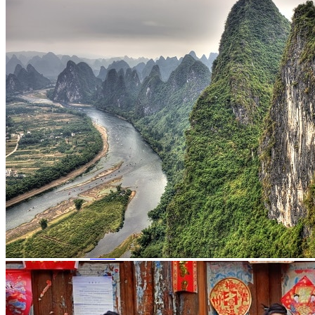
Hubei
Sichuan 四川
Tibet 西藏
Yunnan 云南
Circuits
Organisation
Circuits sur mesure
Nos Petits Groupes
Ambiance
Classique et incontournables
Culture & expériences
Nature et grands paysages
Famille et enfants
Trekking et aventure
Luxe et exception
Où et quand partir ?
Printemps
Eté
Automne
Hiver
Infos pratiques
Notre agence
Notre agence en Chine
Réseau Asian Roads