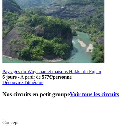
Paysages du Wuyishan et maisons Hakka du Fujian
6 jours
-
A partir de
577€/personne
Découvrez l'itinéraire
Nos circuits en petit groupe
Voir tous les circuits
Concept