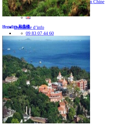
Vaccins pour votre voyage en Chine
Mal des montagnes
Heguilou 和贵楼
Demande d’info
09 83 07 44 60