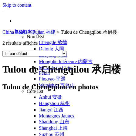
Skip to content
Inspiration
China Roads
>
Fujian 福建
>
Tulou de Chengqilou 承启楼
Nord Est
Chengde 承德
2 résultats affichés
Datong 大同
Luoyang 洛阳
Mongolie Intérieure 内蒙古
Tulou de Chengqilou 承启楼
Muraille de Chine
Pékin
Pingyao 平遥
Wutaishan 五台山
Tulou de Chengqilou en photos
Côte Est
Anhui 安徽
Hangzhou 杭州
Jiangxi 江西
Montagnes Jaunes
Shandong 山东
Shanghai 上海
Suzhou 苏州