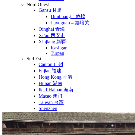
Nord Ouest
Gansu 甘肃
Dunhuang – 敦煌
Jiayuguan – 嘉峪关
Qinghai 青海
Xi’an 西安市
Xinjiang 新疆
Kashgar
Turpan
Sud Est
Canton 广州
Fujian 福建
Hong Kong 香港
Hunan 湖南
Ile d’Hainan 海南
Macao 澳门
Taïwan 台湾
Shenzhen
Sud Ouest
Chongqing 重庆
Guangxi 广西
Guizhou 贵州