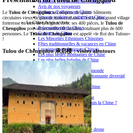
Garanties et engagements Asian Roads
Avis de nos voyageurs
Voyages d’affaires en Chine
Le
Tulou de Chengqilou
se compose de quatre bâtiments
Voyage scolaire et culturel en Chine
circulaires vieux de plus de trois cent ans. C’est le plus grand village
La Chine & ses secrets
forteresse en terre de la région. Avec ses 400 pièces, le
Tulou de
Présentation de la Chine
Chengqilou
pouvait accueillir 80 familles, totalisant plus de 600
Cuisines de Chine
personnes. Le
Tulou de Chengqilou
est appelé «le Roi des Tulous»
Les Minorités Ethniques Chinoises
!
Fêtes traditionnelles & vacances en Chine
Les signes astrologiques Chinois
Tulou de Chengqilou 承启楼 : visites alentours
Les plus belles montagnes de Chine
Les plus belles balades de Chine
La Chine vue du ciel
Visiter la Chine pour voir le monde
Les langues en Chine : une étonnante diversité
Préparer son voyage en Chine
Notre sélection d’hôtels en Chine
Météo & climat
Obtention Visa Voyage Chine
Comment communiquer depuis la Chine ?
Maîtrisez les mots essentiels
Transports en Chine
Vols directs vers la Chine
Voyager en train
Voyager en Chine avec votre drone