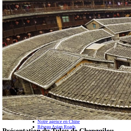
Hubei
Sichuan 四川
Tibet 西藏
Yunnan 云南
Circuits
Organisation
Circuits sur mesure
Nos Petits Groupes
Ambiance
Classique et incontournables
Culture & expériences
Nature et grands paysages
Famille et enfants
Trekking et aventure
Luxe et exception
Où et quand partir ?
Printemps
Eté
Automne
Hiver
Infos pratiques
Notre agence
Notre agence en Chine
Réseau Asian Roads
Présentation du Tulou de Chengqilou