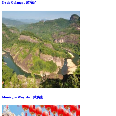
Ile de Gulangyu 鼓浪屿
Montagne Wuyishan 武夷山