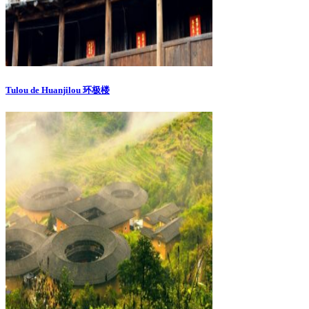
Tulou de Huanjilou 环极楼