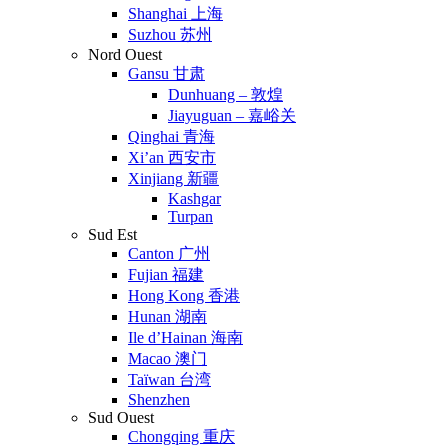
Shanghai 上海
Suzhou 苏州
Nord Ouest
Gansu 甘肃
Dunhuang – 敦煌
Jiayuguan – 嘉峪关
Qinghai 青海
Xi’an 西安市
Xinjiang 新疆
Kashgar
Turpan
Sud Est
Canton 广州
Fujian 福建
Hong Kong 香港
Hunan 湖南
Ile d’Hainan 海南
Macao 澳门
Taïwan 台湾
Shenzhen
Sud Ouest
Chongqing 重庆