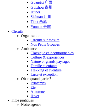
Guangxi 广西
Guizhou 贵州
Hubei
Sichuan 四川
Tibet 西藏
Yunnan 云南
Circuits
Organisation
Circuits sur mesure
Nos Petits Groupes
Ambiance
Classique et incontournables
Culture & expériences
Nature et grands paysages
Famille et enfants
Trekking et aventure
Luxe et exception
Où et quand partir ?
Printemps
Eté
Automne
Hiver
Infos pratiques
Notre agence