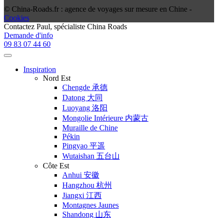
© China-Roads.fr : agence de voyages sur mesure en Chine -
Cookies
Contactez
Paul
, spécialiste China Roads
Demande d'info
09 83 07 44 60
Inspiration
Nord Est
Chengde 承德
Datong 大同
Luoyang 洛阳
Mongolie Intérieure 内蒙古
Muraille de Chine
Pékin
Pingyao 平遥
Wutaishan 五台山
Côte Est
Anhui 安徽
Hangzhou 杭州
Jiangxi 江西
Montagnes Jaunes
Shandong 山东