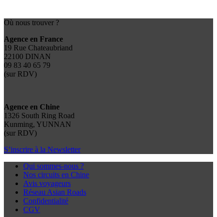
Où nous trouver ?
Agence en France
19 Rue Chateaubriand
22100 DINAN
09 83 40 65 79
(sur RDV)
Agence en Chine
1326 South Ring Road
Kunming, YUNNAN
(sur RDV)
S’inscrire à la Newsletter
Qui sommes-nous ?
Nos circuits en Chine
Avis voyageurs
Réseau Asian Roads
Confidentialité
CGV