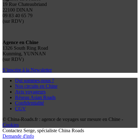
19 Rue Chateaubriand
22100 DINAN
09 83 40 65 79
(sur RDV)
Agence en Chine
1326 South Ring Road
Kunming, YUNNAN
(sur RDV)
S’inscrire à la Newsletter
Qui sommes-nous ?
Nos circuits en Chine
Avis voyageurs
Réseau Asian Roads
Confidentialité
CGV
© China-Roads.fr : agence de voyages sur mesure en Chine -
Cookies
Contactez
Serge
, spécialiste China Roads
Demande d'info