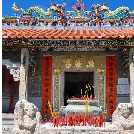
Hubei
Sichuan 四川
Tibet 西藏
Yunnan 云南
Circuits
Organisation
Circuits sur mesure
Nos Petits Groupes
Ambiance
Classique et incontournables
Culture & expériences
Nature et grands paysages
Famille et enfants
Trekking et aventure
Luxe et exception
Où et quand partir ?
Printemps
Eté
Automne
Hiver
Infos pratiques
Notre agence
Notre agence en Chine
Réseau Asian Roads