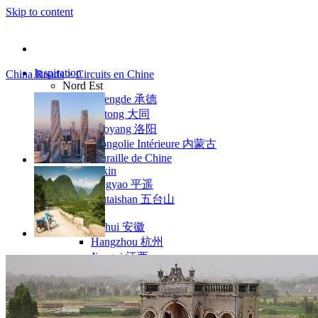
Skip to content
Inspiration
China Roads
>
Circuits en Chine
Nord Est
Chengde 承德
Datong 大同
Luoyang 洛阳
Mongolie Intérieure 内蒙古
Muraille de Chine
Pékin
Pingyao 平遥
Wutaishan 五台山
Côte Est
Anhui 安徽
Hangzhou 杭州
Jiangxi 江西
Montagnes Jaunes
Shandong 山东
Shanghai 上海
Suzhou 苏州