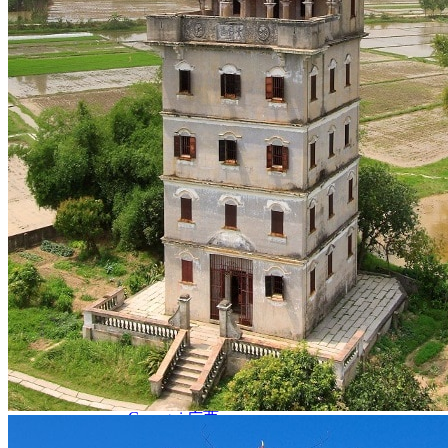
Nord Ouest
Gansu 甘肃
Dunhuang – 敦煌
Jiayuguan – 嘉峪关
Qinghai 青海
Xi’an 西安市
Xinjiang 新疆
Kashgar
Turpan
Sud Est
Canton 广州
Fujian 福建
Hong Kong 香港
Hunan 湖南
Ile d’Hainan 海南
Macao 澳门
Taïwan 台湾
Shenzhen
Sud Ouest
Chongqing 重庆
Guangxi 广西
Guizhou 贵州