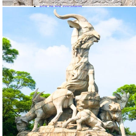
Garanties et engagements Asian Roads
Avis de nos voyageurs
Voyages d’affaires en Chine
Voyage scolaire et culturel en Chine
La Chine & ses secrets
Présentation de la Chine
Cuisines de Chine
Les Minorités Ethniques Chinoises
Fêtes traditionnelles & vacances en Chine
Les signes astrologiques Chinois
Les plus belles montagnes de Chine
Les plus belles balades de Chine
La Chine vue du ciel
Visiter la Chine pour voir le monde
Les langues en Chine : une étonnante diversité
Préparer son voyage en Chine
Notre sélection d’hôtels en Chine
Météo & climat
Obtention Visa Voyage Chine
Comment communiquer depuis la Chine ?
Maîtrisez les mots essentiels
Transports en Chine
Vols directs vers la Chine
Voyager en train
Voyager en Chine avec votre drone