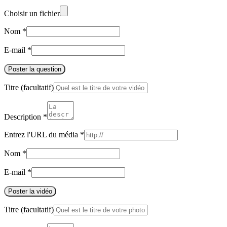
Choisir un fichier
Nom
*
E-mail
*
Poster la question
Titre
(facultatif)
Description
*
Entrez l'URL du média
*
Nom
*
E-mail
*
Poster la vidéo
Titre
(facultatif)