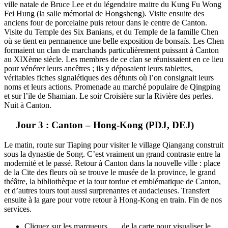
ville natale de Bruce Lee et du légendaire maitre du Kung Fu Wong
Fei Hung (la salle mémorial de Hongsheng). Visite ensuite des
anciens four de porcelaine puis retour dans le centre de Canton.
Visite du Temple des Six Banians, et du Temple de la famille Chen
où se tient en permanence une belle exposition de bonsaïs. Les Chen
formaient un clan de marchands particulièrement puissant à Canton
au XIXème siècle. Les membres de ce clan se réunissaient en ce lieu
pour vénérer leurs ancêtres ; ils y déposaient leurs tablettes,
véritables fiches signalétiques des défunts où l’on consignait leurs
noms et leurs actions. Promenade au marché populaire de Qingping
et sur l’ile de Shamian. Le soir Croisière sur la Rivière des perles.
Nuit à Canton.
Jour 3 : Canton – Hong-Kong (PDJ, DEJ)
Le matin, route sur Tiaping pour visiter le village Qiangang construit
sous la dynastie de Song. C’est vraiment un grand contraste entre la
modernité et le passé. Retour à Canton dans la nouvelle ville : place
de la Cite des fleurs où se trouve le musée de la province, le grand
théâtre, la bibliothèque et la tour tordue et emblématique de Canton,
et d’autres tours tout aussi surprenantes et audacieuses. Transfert
ensuite à la gare pour votre retour à Hong-Kong en train. Fin de nos
services.
Cliquez sur les marqueurs
de la carte pour visualiser le