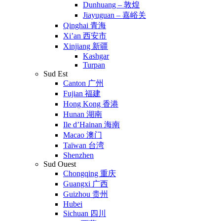
Dunhuang – 敦煌
Jiayuguan – 嘉峪关
Qinghai 青海
Xi’an 西安市
Xinjiang 新疆
Kashgar
Turpan
Sud Est
Canton 广州
Fujian 福建
Hong Kong 香港
Hunan 湖南
Ile d’Hainan 海南
Macao 澳门
Taïwan 台湾
Shenzhen
Sud Ouest
Chongqing 重庆
Guangxi 广西
Guizhou 贵州
Hubei
Sichuan 四川