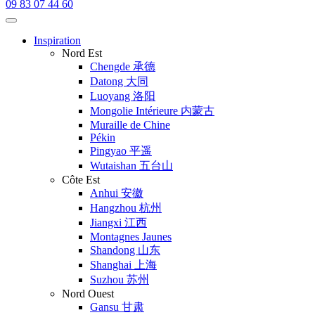
09 83 07 44 60
Inspiration
Nord Est
Chengde 承德
Datong 大同
Luoyang 洛阳
Mongolie Intérieure 内蒙古
Muraille de Chine
Pékin
Pingyao 平遥
Wutaishan 五台山
Côte Est
Anhui 安徽
Hangzhou 杭州
Jiangxi 江西
Montagnes Jaunes
Shandong 山东
Shanghai 上海
Suzhou 苏州
Nord Ouest
Gansu 甘肃