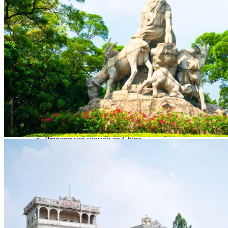
Garanties et engagements Asian Roads
Avis de nos voyageurs
Voyages d’affaires en Chine
Voyage scolaire et culturel en Chine
La Chine & ses secrets
Présentation de la Chine
Cuisines de Chine
Les Minorités Ethniques Chinoises
Fêtes traditionnelles & vacances en Chine
Les signes astrologiques Chinois
Les plus belles montagnes de Chine
Les plus belles balades de Chine
La Chine vue du ciel
Visiter la Chine pour voir le monde
Les langues en Chine : une étonnante diversité
Préparer son voyage en Chine
Notre sélection d’hôtels en Chine
Météo & climat
Obtention Visa Voyage Chine
Comment communiquer depuis la Chine ?
Maîtrisez les mots essentiels
Transports en Chine
Vols directs vers la Chine
Voyager en train
Voyager en Chine avec votre drone