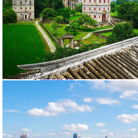
Nord Ouest
Gansu 甘肃
Dunhuang – 敦煌
Jiayuguan – 嘉峪关
Qinghai 青海
Xi’an 西安市
Xinjiang 新疆
Kashgar
Turpan
Sud Est
Canton 广州
Fujian 福建
Hong Kong 香港
Hunan 湖南
Ile d’Hainan 海南
Macao 澳门
Taïwan 台湾
Shenzhen
Sud Ouest
Chongqing 重庆
Guangxi 广西
Guizhou 贵州