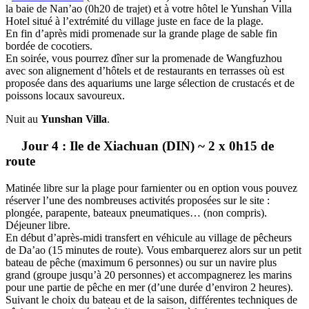
la baie de Nan’ao (0h20 de trajet) et à votre hôtel le Yunshan Villa
Hotel situé à l’extrémité du village juste en face de la plage.
En fin d’après midi promenade sur la grande plage de sable fin
bordée de cocotiers.
En soirée, vous pourrez dîner sur la promenade de Wangfuzhou
avec son alignement d’hôtels et de restaurants en terrasses où est
proposée dans des aquariums une large sélection de crustacés et de
poissons locaux savoureux.
Nuit au
Yunshan Villa
.
Jour 4 : Ile de Xiachuan (DIN) ~ 2 x 0h15 de
route
Matinée libre sur la plage pour farnienter ou en option vous pouvez
réserver l’une des nombreuses activités proposées sur le site :
plongée, parapente, bateaux pneumatiques… (non compris).
Déjeuner libre.
En début d’après-midi transfert en véhicule au village de pêcheurs
de Da’ao (15 minutes de route). Vous embarquerez alors sur un petit
bateau de pêche (maximum 6 personnes) ou sur un navire plus
grand (groupe jusqu’à 20 personnes) et accompagnerez les marins
pour une partie de pêche en mer (d’une durée d’environ 2 heures).
Suivant le choix du bateau et de la saison, différentes techniques de