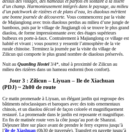
dessus des villages, des hameaux et parfois en solitaire à la lisière
d’un champ. Harmonieusement intégrés dans le paysage, au milieu
d’un patchwork de rizières et de plans d’eau, les diaolous méritent
une bonne journée de découverte.
Vous commencerez par la visite
de Majianglong avec trois diaolous perdus au milieu d’une jungle de
bambous, puis par le village de Jingjiangli où se trouve le plus grand
diaolou, de forme impressionnante avec des étages supérieurs
bulbeux en porte-à-faux. Contrairement à Majianglong ce village est
habité et vivant ; vous pourrez y ressentir l’atmosphère de la vie
rurale chinoise. Terminez la journée par la visite du village de
Zilicun qui comporte le plus grand nombre de diaolous préservés.
Nuit au
Quanling Hostel
3/4*, situé à proximité de Zilicun au
milieu des rizières dans un hameau endormi (bon confort).
Jour 3 : Zilicun – Liyuan – Ile de Xiachuan
(PDJ) ~ 2h00 de route
Ce matin promenade à Liyuan, un élégant jardin qui regroupe des
bâtiments néoclassiques et baroques avec des toits ornementaux
chinois, et un diaolou décoré de façon colorée et magnifiquement
restauré. La promenade dans le jardin est reposante et magnifique.
En fin de matinée route vers la côte jusqu’au port de Shanzui.
Déjeuner libre sur place avant de prendre le ferry express jusqu’à
l’
île de Xiashuan
(0h30 de traversée). Transfert en navette jusqu’à