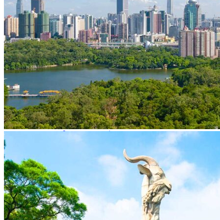
Hubei
Sichuan 四川
Tibet 西藏
Yunnan 云南
Circuits
Organisation
Circuits sur mesure
Nos Petits Groupes
Ambiance
Classique et incontournables
Culture & expériences
Nature et grands paysages
Famille et enfants
Trekking et aventure
Luxe et exception
Où et quand partir ?
Printemps
Eté
Automne
Hiver
Infos pratiques
Notre agence
Notre agence en Chine
Réseau Asian Roads