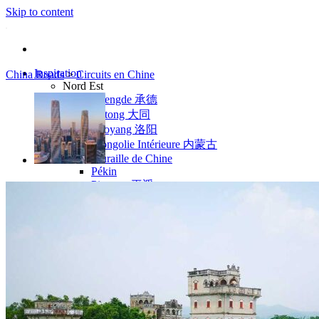
Skip to content
Inspiration
China Roads
>
Circuits en Chine
Nord Est
Chengde 承德
Datong 大同
Luoyang 洛阳
Mongolie Intérieure 内蒙古
Muraille de Chine
Pékin
Pingyao 平遥
Wutaishan 五台山
Côte Est
Anhui 安徽
Hangzhou 杭州
Jiangxi 江西
Montagnes Jaunes
Shandong 山东
Shanghai 上海
Suzhou 苏州