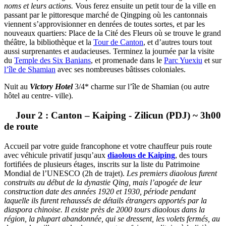
noms et leurs actions.
Vous ferez ensuite un petit tour de la ville en
passant par le pittoresque marché de Qingping où les cantonnais
viennent s’approvisionner en denrées de toutes sortes, et par les
nouveaux quartiers: Place de la Cité des Fleurs où se trouve le grand
théâtre, la bibliothèque et la
Tour de Canton
, et d’autres tours tout
aussi surprenantes et audacieuses. Terminez la journée par la visite
du
Temple des Six Banians
, et promenade dans le
Parc Yuexiu
et sur
l’île de Shamian
avec ses nombreuses bâtisses coloniales.
Nuit au
Victory Hotel
3/4* charme sur l’île de Shamian (ou autre
hôtel au centre- ville).
Jour 2 : Canton – Kaiping - Zilicun (PDJ) ~ 3h00
de route
Accueil par votre guide francophone et votre chauffeur puis route
avec véhicule privatif jusqu’aux
diaolous de Kaiping
, des tours
fortifiées de plusieurs étages, inscrits sur la liste du Patrimoine
Mondial de l’UNESCO (2h de trajet).
Les premiers diaolous furent
construits au début de la dynastie Qing, mais l’apogée de leur
construction date des années 1920 et 1930, période pendant
laquelle ils furent rehaussés de détails étrangers apportés par la
diaspora chinoise. Il existe près de 2000 tours diaolous dans la
région, la plupart abandonnée, qui se dressent, les volets fermés, au