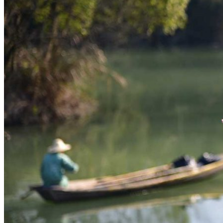
Hubei
Sichuan 四川
Tibet 西藏
Yunnan 云南
Circuits
Organisation
Circuits sur mesure
Nos Petits Groupes
Ambiance
Classique et incontournables
Culture & expériences
Nature et grands paysages
Famille et enfants
Trekking et aventure
Luxe et exception
Où et quand partir ?
Printemps
Eté
Automne
Hiver
Infos pratiques
Notre agence
Notre agence en Chine
Réseau Asian Roads