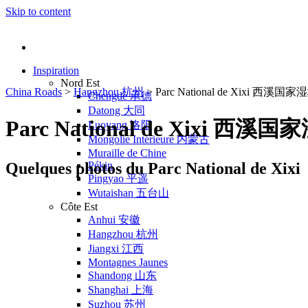
Skip to content
Inspiration
Nord Est
China Roads
>
Hangzhou 杭州
>
Parc National de Xixi 西溪
Chengde 承德
Datong 大同
Parc National de Xixi 西
Luoyang 洛阳
Mongolie Intérieure 内蒙古
Muraille de Chine
Quelques photos du Parc National de Xixi
Pékin
Pingyao 平遥
Wutaishan 五台山
Côte Est
Anhui 安徽
Hangzhou 杭州
Jiangxi 江西
Montagnes Jaunes
Shandong 山东
Shanghai 上海
Suzhou 苏州