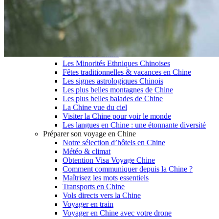
Garanties et engagements Asian Roads
Avis de nos voyageurs
Voyages d’affaires en Chine
Voyage scolaire et culturel en Chine
La Chine & ses secrets
Présentation de la Chine
Cuisines de Chine
Les Minorités Ethniques Chinoises
Fêtes traditionnelles & vacances en Chine
Les signes astrologiques Chinois
Les plus belles montagnes de Chine
Les plus belles balades de Chine
La Chine vue du ciel
Visiter la Chine pour voir le monde
Les langues en Chine : une étonnante diversité
Préparer son voyage en Chine
Notre sélection d’hôtels en Chine
Météo & climat
Obtention Visa Voyage Chine
Comment communiquer depuis la Chine ?
Maîtrisez les mots essentiels
Transports en Chine
Vols directs vers la Chine
Voyager en train
Voyager en Chine avec votre drone