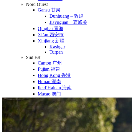
Nord Ouest
Gansu 甘肃
Dunhuang – 敦煌
Jiayuguan – 嘉峪关
Qinghai 青海
Xi’an 西安市
Xinjiang 新疆
Kashgar
Turpan
Sud Est
Canton 广州
Fujian 福建
Hong Kong 香港
Hunan 湖南
Ile d’Hainan 海南
Macao 澳门
Taïwan 台湾
Shenzhen
Sud Ouest
Chongqing 重庆
Guangxi 广西
Guizhou 贵州