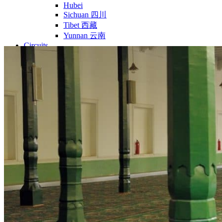
Hubei
Sichuan 四川
Tibet 西藏
Yunnan 云南
Circuits
Organisation
Circuits sur mesure
Nos Petits Groupes
Ambiance
Classique et incontournables
Culture & expériences
Nature et grands paysages
Famille et enfants
Trekking et aventure
Luxe et exception
Où et quand partir ?
Printemps
Eté
Automne
Hiver
Infos pratiques
Notre agence
Notre agence en Chine
Réseau Asian Roads