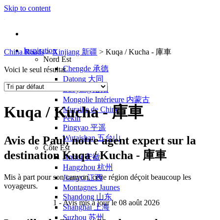
Skip to content
Inspiration
China Roads
>
Xinjiang 新疆
>
Kuqa / Kucha - 庫車
Nord Est
Chengde 承德
Voici le seul résultat
Datong 大同
Luoyang 洛阳
Mongolie Intérieure 内蒙古
Kuqa / Kucha - 庫車
Muraille de Chine
Pékin
Pingyao 平遥
Wutaishan 五台山
Avis de
Paul
, notre agent expert sur la
Côte Est
destination Kuqa / Kucha - 庫車
Anhui 安徽
Hangzhou 杭州
Mis à part pour son canyon, cette région déçoit beaucoup les
Jiangxi 江西
voyageurs.
Montagnes Jaunes
Shandong 山东
1
- Avis mis à jour le 08 août 2026
Shanghai 上海
Suzhou 苏州