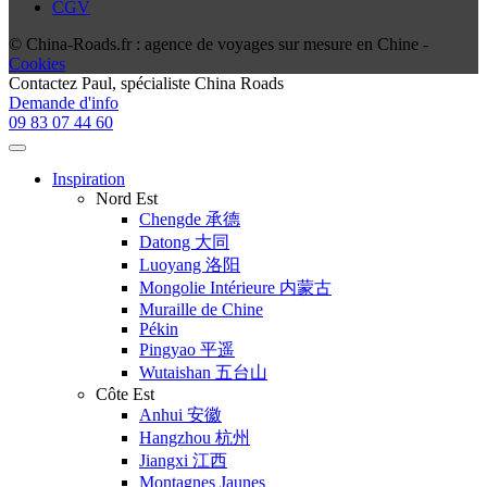
CGV
© China-Roads.fr : agence de voyages sur mesure en Chine -
Cookies
Contactez
Paul
, spécialiste China Roads
Demande d'info
09 83 07 44 60
Inspiration
Nord Est
Chengde 承德
Datong 大同
Luoyang 洛阳
Mongolie Intérieure 内蒙古
Muraille de Chine
Pékin
Pingyao 平遥
Wutaishan 五台山
Côte Est
Anhui 安徽
Hangzhou 杭州
Jiangxi 江西
Montagnes Jaunes