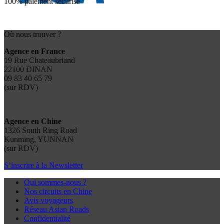
100% paiement sécurisé
Où nous trouver ?
Agence en France
19 Rue Chateaubriand
22100 DINAN
09 83 40 65 79
(sur RDV)
Agence en Chine
1326 South Ring Road
Kunming, YUNNAN
(sur RDV)
S’inscrire à la Newsletter
Qui sommes-nous ?
Nos circuits en Chine
Avis voyageurs
Réseau Asian Roads
Confidentialité