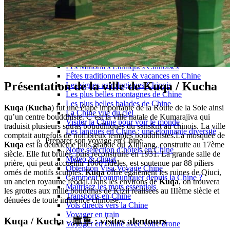
Garanties et engagements Asian Roads
Avis de nos voyageurs
Voyages d’affaires en Chine
Voyage scolaire et culturel en Chine
La Chine & ses secrets
Présentation de la Chine
Cuisines de Chine
Les Minorités Ethniques Chinoises
Fêtes traditionnelles & vacances en Chine
Présentation de la ville de Kuqa / Kucha
Les signes astrologiques Chinois
Les plus belles montagnes de Chine
Les plus belles balades de Chine
Kuqa
(
Kucha
) fut une étape importante de la Route de la Soie ainsi
La Chine vue du ciel
qu’un centre bouddhiste. C’est la ville natale de Kumarajiva qui
Visiter la Chine pour voir le monde
traduisit plusieurs sutras bouddhiques du sanskrit au chinois. La ville
Les langues en Chine : une étonnante diversité
comptait autrefois de nombreux temples bouddhistes.La mosquée de
Préparer son voyage en Chine
Kuqa
est la deuxième plus grande du Xinjiang, construite au 17ème
Notre sélection d’hôtels en Chine
siècle. Elle fut brûlée, puis reconstruite en 1931. La grande salle de
Météo & climat
prière, qui peut accueillir 1000 fidèles, est soutenue par 88 piliers
Obtention Visa Voyage Chine
ornés de motifs sculptés.
Kuqa
offre également les ruines de Qiuci,
Comment communiquer depuis la Chine ?
un ancien royaume féodal.Dans les environs de
Kuqa
, on trouvera
Maîtrisez les mots essentiels
les grottes aux mille bouddhas de Kizil réalisées au IIIème siècle et
Transports en Chine
dénuées de toute influence chinoise.
Vols directs vers la Chine
Voyager en train
Kuqa / Kucha - 庫車 : visites alentours
Voyager en Chine avec votre drone