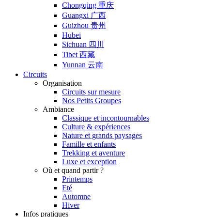
Chongqing 重庆
Guangxi 广西
Guizhou 贵州
Hubei
Sichuan 四川
Tibet 西藏
Yunnan 云南
Circuits
Organisation
Circuits sur mesure
Nos Petits Groupes
Ambiance
Classique et incontournables
Culture & expériences
Nature et grands paysages
Famille et enfants
Trekking et aventure
Luxe et exception
Où et quand partir ?
Printemps
Eté
Automne
Hiver
Infos pratiques