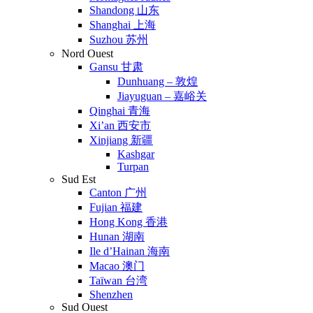
Shandong 山东
Shanghai 上海
Suzhou 苏州
Nord Ouest
Gansu 甘肃
Dunhuang – 敦煌
Jiayuguan – 嘉峪关
Qinghai 青海
Xi’an 西安市
Xinjiang 新疆
Kashgar
Turpan
Sud Est
Canton 广州
Fujian 福建
Hong Kong 香港
Hunan 湖南
Ile d’Hainan 海南
Macao 澳门
Taïwan 台湾
Shenzhen
Sud Ouest