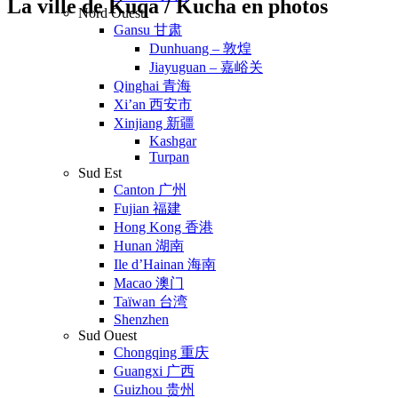
La ville de Kuqa / Kucha en photos
Nord Ouest
Gansu 甘肃
Dunhuang – 敦煌
Jiayuguan – 嘉峪关
Qinghai 青海
Xi’an 西安市
Xinjiang 新疆
Kashgar
Turpan
Sud Est
Canton 广州
Fujian 福建
Hong Kong 香港
Hunan 湖南
Ile d’Hainan 海南
Macao 澳门
Taïwan 台湾
Shenzhen
Sud Ouest
Chongqing 重庆
Guangxi 广西
Guizhou 贵州