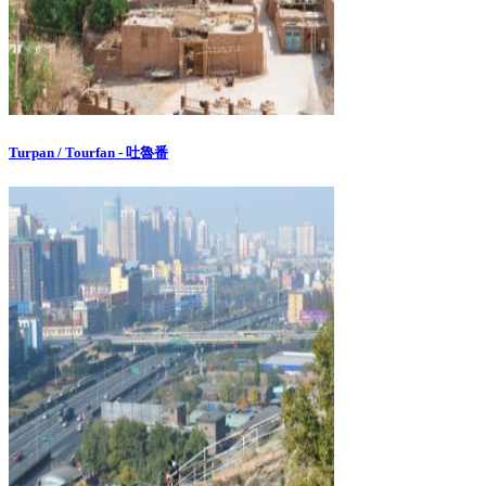
Turpan / Tourfan - 吐魯番