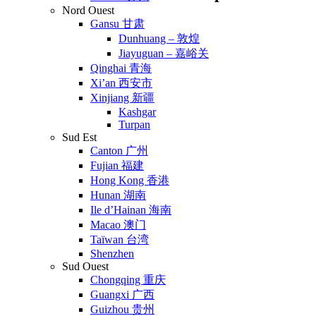
Nord Ouest
Gansu 甘肃
Dunhuang – 敦煌
Jiayuguan – 嘉峪关
Qinghai 青海
Xi’an 西安市
Xinjiang 新疆
Kashgar
Turpan
Sud Est
Canton 广州
Fujian 福建
Hong Kong 香港
Hunan 湖南
Ile d’Hainan 海南
Macao 澳门
Taïwan 台湾
Shenzhen
Sud Ouest
Chongqing 重庆
Guangxi 广西
Guizhou 贵州