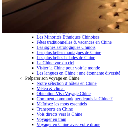
Garanties et engagements Asian Roads
Avis de nos voyageurs
Voyages d’affaires en Chine
Voyage scolaire et culturel en Chine
La Chine & ses secrets
Présentation de la Chine
Cuisines de Chine
Les Minorités Ethniques Chinoises
Fêtes traditionnelles & vacances en Chine
Les signes astrologiques Chinois
Les plus belles montagnes de Chine
Les plus belles balades de Chine
La Chine vue du ciel
Visiter la Chine pour voir le monde
Les langues en Chine : une étonnante diversité
Préparer son voyage en Chine
Notre sélection d’hôtels en Chine
Météo & climat
Obtention Visa Voyage Chine
Comment communiquer depuis la Chine ?
Maîtrisez les mots essentiels
Transports en Chine
Vols directs vers la Chine
Voyager en train
Voyager en Chine avec votre drone