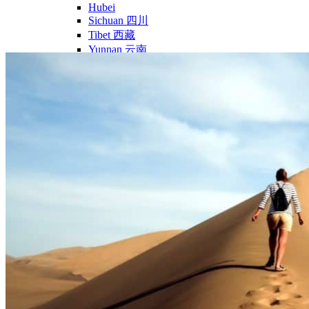
Hubei
Sichuan 四川
Tibet 西藏
Yunnan 云南
Circuits
Organisation
Circuits sur mesure
Nos Petits Groupes
Ambiance
Classique et incontournables
Culture & expériences
Nature et grands paysages
Famille et enfants
Trekking et aventure
Luxe et exception
Où et quand partir ?
Printemps
Eté
Automne
Hiver
Infos pratiques
Notre agence
Notre agence en Chine
Réseau Asian Roads