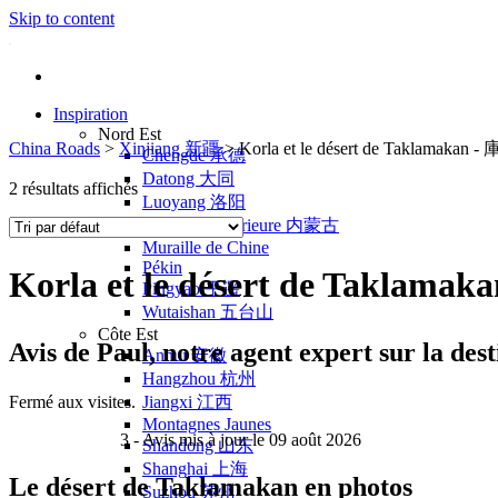
Skip to content
Inspiration
Nord Est
China Roads
>
Xinjiang 新疆
>
Korla et le désert de Taklam
Chengde 承德
Datong 大同
2 résultats affichés
Luoyang 洛阳
Mongolie Intérieure 内蒙古
Muraille de Chine
Pékin
Korla et le désert de Tak
Pingyao 平遥
Wutaishan 五台山
Côte Est
Avis de
Paul
, notre agent expert sur la
Anhui 安徽
Hangzhou 杭州
Fermé aux visites.
Jiangxi 江西
Montagnes Jaunes
3
- Avis mis à jour le 09 août 2026
Shandong 山东
Shanghai 上海
Le désert de Taklamakan en photos
Suzhou 苏州