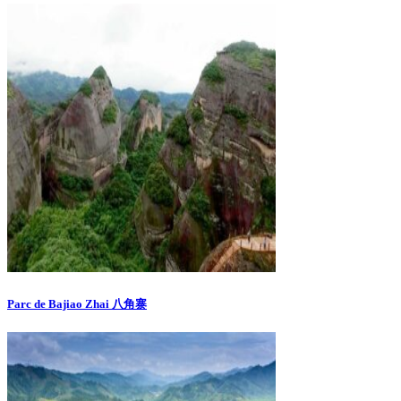
Parc de Bajiao Zhai 八角寨