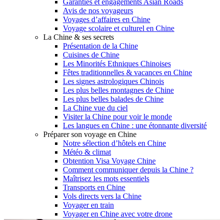
Garanties et engagements Asian Roads
Avis de nos voyageurs
Voyages d’affaires en Chine
Voyage scolaire et culturel en Chine
La Chine & ses secrets
Présentation de la Chine
Cuisines de Chine
Les Minorités Ethniques Chinoises
Fêtes traditionnelles & vacances en Chine
Les signes astrologiques Chinois
Les plus belles montagnes de Chine
Les plus belles balades de Chine
La Chine vue du ciel
Visiter la Chine pour voir le monde
Les langues en Chine : une étonnante diversité
Préparer son voyage en Chine
Notre sélection d’hôtels en Chine
Météo & climat
Obtention Visa Voyage Chine
Comment communiquer depuis la Chine ?
Maîtrisez les mots essentiels
Transports en Chine
Vols directs vers la Chine
Voyager en train
Voyager en Chine avec votre drone