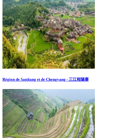
Région de Sanjiang et de Chengyang - 三江程陽寨