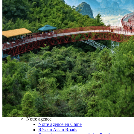
Hubei
Sichuan 四川
Tibet 西藏
Yunnan 云南
Circuits
Organisation
Circuits sur mesure
Nos Petits Groupes
Ambiance
Classique et incontournables
Culture & expériences
Nature et grands paysages
Famille et enfants
Trekking et aventure
Luxe et exception
Où et quand partir ?
Printemps
Eté
Automne
Hiver
Infos pratiques
Notre agence
Notre agence en Chine
Réseau Asian Roads