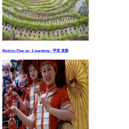
Rizières Ping'an - Longsheng - 平安 龙胜