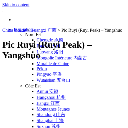
Skip to content
Inspiration
China Roads
>
Guangxi 广西
>
Pic Ruyi (Ruyi Peak) – Yangshuo
Nord Est
Chengde 承德
Pic Ruyi (Ruyi Peak) –
Datong 大同
Luoyang 洛阳
Yangshuo
Mongolie Intérieure 内蒙古
Muraille de Chine
Pékin
Pingyao 平遥
Wutaishan 五台山
Côte Est
Anhui 安徽
Hangzhou 杭州
Jiangxi 江西
Montagnes Jaunes
Shandong 山东
Shanghai 上海
Suzhou 苏州