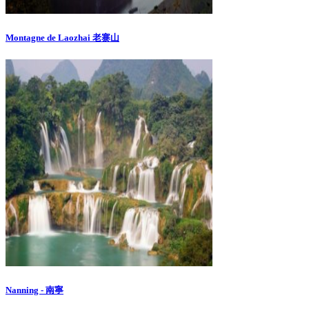
Montagne de Laozhai 老寨山
Nanning - 南寧