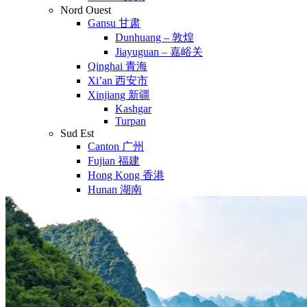
Nord Ouest
Gansu 甘肃
Dunhuang – 敦煌
Jiayuguan – 嘉峪关
Qinghai 青海
Xi’an 西安市
Xinjiang 新疆
Kashgar
Turpan
Sud Est
Canton 广州
Fujian 福建
Hong Kong 香港
Hunan 湖南
Ile d’Hainan 海南
Macao 澳门
Taïwan 台湾
Shenzhen
Sud Ouest
Chongqing 重庆
Guangxi 广西
Guizhou 贵州