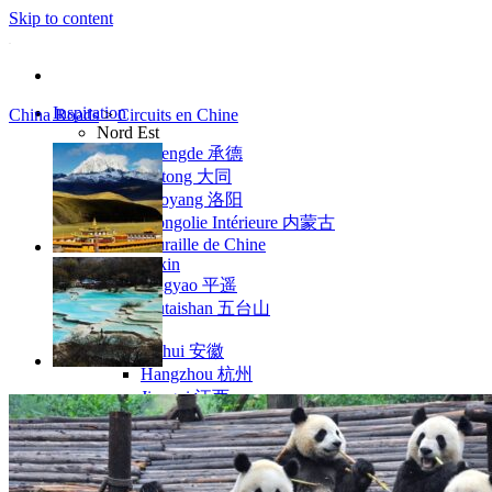
Skip to content
Inspiration
China Roads
>
Circuits en Chine
Nord Est
Chengde 承德
Datong 大同
Luoyang 洛阳
Mongolie Intérieure 内蒙古
Muraille de Chine
Pékin
Pingyao 平遥
Wutaishan 五台山
Côte Est
Anhui 安徽
Hangzhou 杭州
Jiangxi 江西
Montagnes Jaunes
Shandong 山东
Shanghai 上海
Suzhou 苏州