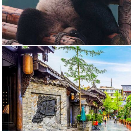
Hubei
Sichuan 四川
Tibet 西藏
Yunnan 云南
Circuits
Organisation
Circuits sur mesure
Nos Petits Groupes
Ambiance
Classique et incontournables
Culture & expériences
Nature et grands paysages
Famille et enfants
Trekking et aventure
Luxe et exception
Où et quand partir ?
Printemps
Eté
Automne
Hiver
Infos pratiques
Notre agence
Notre agence en Chine
Réseau Asian Roads