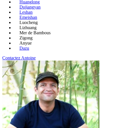
Huanglong
Dujiangyan
Leshan
Emeishan
Luocheng
Lizhuang
Mer de Bambous
Zigong
Anyue
Dazu
Contactez Antoine