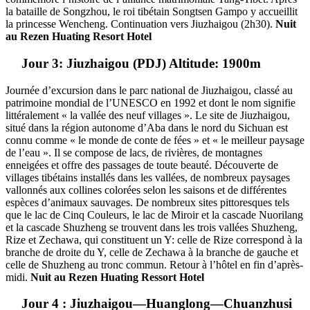
la bataille de Songzhou, le roi tibétain Songtsen Gampo y accueillit
la princesse Wencheng. Continuation vers Jiuzhaigou (2h30).
Nuit
au Rezen Huating Resort Hotel
Jour 3: Jiuzhaigou (PDJ) Altitude: 1900m
Journée d’excursion dans le parc national de Jiuzhaigou, classé au
patrimoine mondial de l’UNESCO en 1992 et dont le nom signifie
littéralement « la vallée des neuf villages ». Le site de Jiuzhaigou,
situé dans la région autonome d’Aba dans le nord du Sichuan est
connu comme « le monde de conte de fées » et « le meilleur paysage
de l’eau ». Il se compose de lacs, de rivières, de montagnes
enneigées et offre des passages de toute beauté. Découverte de
villages tibétains installés dans les vallées, de nombreux paysages
vallonnés aux collines colorées selon les saisons et de différentes
espèces d’animaux sauvages. De nombreux sites pittoresques tels
que le lac de Cinq Couleurs, le lac de Miroir et la cascade Nuorilang
et la cascade Shuzheng se trouvent dans les trois vallées Shuzheng,
Rize et Zechawa, qui constituent un Y: celle de Rize correspond à la
branche de droite du Y, celle de Zechawa à la branche de gauche et
celle de Shuzheng au tronc commun. Retour à l’hôtel en fin d’après-
midi.
Nuit au Rezen Huating Ressort Hotel
Jour 4 : Jiuzhaigou—Huanglong—Chuanzhusi