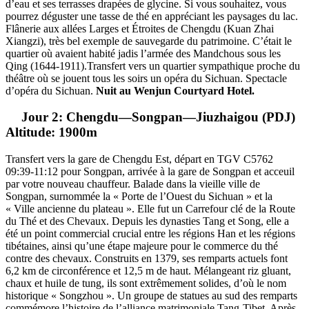
d’eau et ses terrasses drapées de glycine. Si vous souhaitez, vous
pourrez déguster une tasse de thé en appréciant les paysages du lac.
Flânerie aux allées Larges et Étroites de Chengdu (Kuan Zhai
Xiangzi), très bel exemple de sauvegarde du patrimoine. C’était le
quartier où avaient habité jadis l’armée des Mandchous sous les
Qing (1644-1911).Transfert vers un quartier sympathique proche du
théâtre où se jouent tous les soirs un opéra du Sichuan. Spectacle
d’opéra du Sichuan.
Nuit au Wenjun Courtyard Hotel.
Jour 2: Chengdu—Songpan—Jiuzhaigou (PDJ)
Altitude: 1900m
Transfert vers la gare de Chengdu Est, départ en TGV C5762
09:39-11:12 pour Songpan, arrivée à la gare de Songpan et acceuil
par votre nouveau chauffeur. Balade dans la vieille ville de
Songpan, surnommée la « Porte de l’Ouest du Sichuan » et la
« Ville ancienne du plateau ». Elle fut un Carrefour clé de la Route
du Thé et des Chevaux. Depuis les dynasties Tang et Song, elle a
été un point commercial crucial entre les régions Han et les régions
tibétaines, ainsi qu’une étape majeure pour le commerce du thé
contre des chevaux. Construits en 1379, ses remparts actuels font
6,2 km de circonférence et 12,5 m de haut. Mélangeant riz gluant,
chaux et huile de tung, ils sont extrêmement solides, d’où le nom
historique « Songzhou ». Un groupe de statues au sud des remparts
commémore l’histoire de l’alliance matrimoniale Tang-Tibet. Après