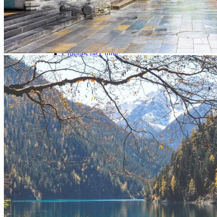
Garanties et engagements Asian Roads
Avis de nos voyageurs
Voyages d’affaires en Chine
Voyage scolaire et culturel en Chine
La Chine & ses secrets
Présentation de la Chine
Cuisines de Chine
Les Minorités Ethniques Chinoises
Fêtes traditionnelles & vacances en Chine
Les signes astrologiques Chinois
Les plus belles montagnes de Chine
Les plus belles balades de Chine
La Chine vue du ciel
Visiter la Chine pour voir le monde
Les langues en Chine : une étonnante diversité
Préparer son voyage en Chine
Notre sélection d’hôtels en Chine
Météo & climat
Obtention Visa Voyage Chine
Comment communiquer depuis la Chine ?
Maîtrisez les mots essentiels
Transports en Chine
Vols directs vers la Chine
Voyager en train
Voyager en Chine avec votre drone