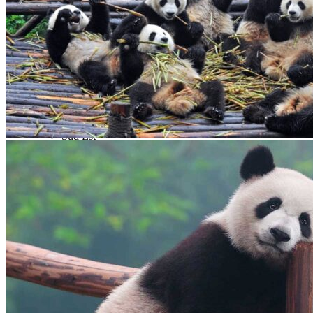
Nord Ouest
Gansu 甘肃
Dunhuang – 敦煌
Jiayuguan – 嘉峪关
Qinghai 青海
Xi’an 西安市
Xinjiang 新疆
Kashgar
Turpan
Sud Est
Canton 广州
Fujian 福建
Hong Kong 香港
Hunan 湖南
Ile d’Hainan 海南
Macao 澳门
Taïwan 台湾
Shenzhen
Sud Ouest
Chongqing 重庆
Guangxi 广西
Guizhou 贵州