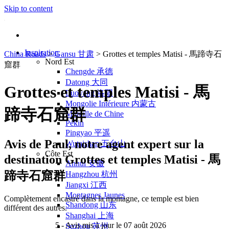
Skip to content
Inspiration
China Roads
>
Gansu 甘肃
>
Grottes et temples Matisi - 馬蹄寺石
Nord Est
窟群
Chengde 承德
Datong 大同
Grottes et temples Matisi - 馬
Luoyang 洛阳
Mongolie Intérieure 内蒙古
蹄寺石窟群
Muraille de Chine
Pékin
Pingyao 平遥
Avis de
Paul
, notre agent expert sur la
Wutaishan 五台山
Côte Est
destination Grottes et temples Matisi - 馬
Anhui 安徽
蹄寺石窟群
Hangzhou 杭州
Jiangxi 江西
Montagnes Jaunes
Complètement encastré dans la montagne, ce temple est bien
Shandong 山东
différent des autres.
Shanghai 上海
5
- Avis mis à jour le 07 août 2026
Suzhou 苏州