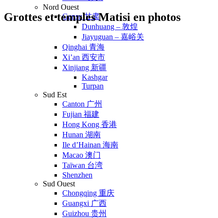
Nord Ouest
Grottes et temples Matisi en photos
Gansu 甘肃
Dunhuang – 敦煌
Jiayuguan – 嘉峪关
Qinghai 青海
Xi’an 西安市
Xinjiang 新疆
Kashgar
Turpan
Sud Est
Canton 广州
Fujian 福建
Hong Kong 香港
Hunan 湖南
Ile d’Hainan 海南
Macao 澳门
Taïwan 台湾
Shenzhen
Sud Ouest
Chongqing 重庆
Guangxi 广西
Guizhou 贵州