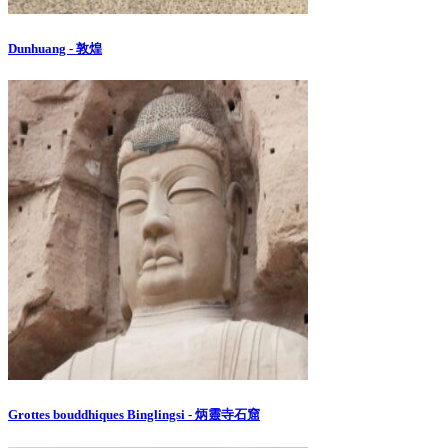
Dunhuang - 敦煌
Grottes bouddhiques Binglingsi - 炳靈寺石窟