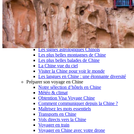
Garanties et engagements Asian Roads
Avis de nos voyageurs
Voyages d’affaires en Chine
Voyage scolaire et culturel en Chine
La Chine & ses secrets
Présentation de la Chine
Cuisines de Chine
Les Minorités Ethniques Chinoises
Fêtes traditionnelles & vacances en Chine
Les signes astrologiques Chinois
Les plus belles montagnes de Chine
Les plus belles balades de Chine
La Chine vue du ciel
Visiter la Chine pour voir le monde
Les langues en Chine : une étonnante diversité
Préparer son voyage en Chine
Notre sélection d’hôtels en Chine
Météo & climat
Obtention Visa Voyage Chine
Comment communiquer depuis la Chine ?
Maîtrisez les mots essentiels
Transports en Chine
Vols directs vers la Chine
Voyager en train
Voyager en Chine avec votre drone