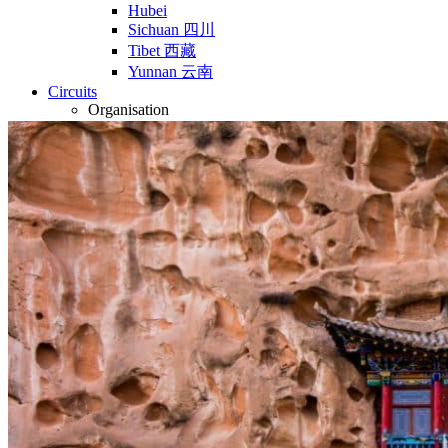
Hubei
Sichuan 四川
Tibet 西藏
Yunnan 云南
Circuits
Organisation
Circuits sur mesure
Nos Petits Groupes
Ambiance
Classique et incontournables
Culture & expériences
Nature et grands paysages
Famille et enfants
Trekking et aventure
Luxe et exception
Où et quand partir ?
Printemps
Eté
Automne
Hiver
Infos pratiques
Notre agence
Notre agence en Chine
Réseau Asian Roads