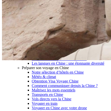
Garanties et engagements Asian Roads
Avis de nos voyageurs
Voyages d’affaires en Chine
Voyage scolaire et culturel en Chine
La Chine & ses secrets
Présentation de la Chine
Cuisines de Chine
Les Minorités Ethniques Chinoises
Fêtes traditionnelles & vacances en Chine
Les signes astrologiques Chinois
Les plus belles montagnes de Chine
Les plus belles balades de Chine
La Chine vue du ciel
Visiter la Chine pour voir le monde
Les langues en Chine : une étonnante diversité
Préparer son voyage en Chine
Notre sélection d’hôtels en Chine
Météo & climat
Obtention Visa Voyage Chine
Comment communiquer depuis la Chine ?
Maîtrisez les mots essentiels
Transports en Chine
Vols directs vers la Chine
Voyager en train
Voyager en Chine avec votre drone