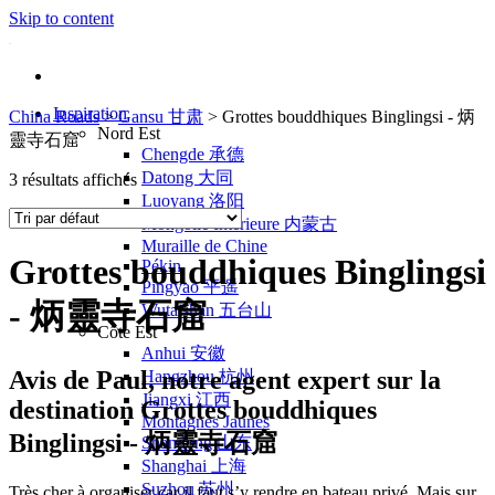
Skip to content
Inspiration
China Roads
>
Gansu 甘肃
>
Grottes bouddhiques Binglingsi - 炳
Nord Est
靈寺石窟
Chengde 承德
Datong 大同
3 résultats affichés
Luoyang 洛阳
Mongolie Intérieure 内蒙古
Muraille de Chine
Grottes bouddhiques Binglingsi
Pékin
Pingyao 平遥
- 炳靈寺石窟
Wutaishan 五台山
Côte Est
Anhui 安徽
Avis de
Paul
, notre agent expert sur la
Hangzhou 杭州
Jiangxi 江西
destination Grottes bouddhiques
Montagnes Jaunes
Binglingsi - 炳靈寺石窟
Shandong 山东
Shanghai 上海
Suzhou 苏州
Très cher à organiser car il faut s’y rendre en bateau privé. Mais sur