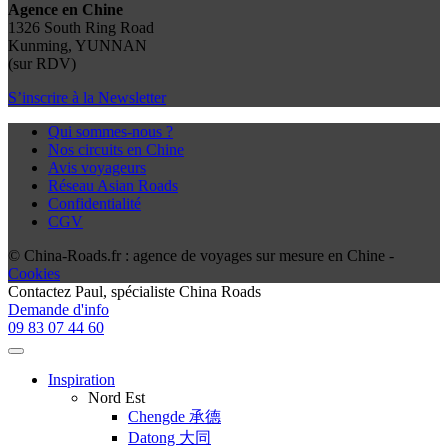
Agence en Chine
1326 South Ring Road
Kunming, YUNNAN
(sur RDV)
S’inscrire à la Newsletter
Qui sommes-nous ?
Nos circuits en Chine
Avis voyageurs
Réseau Asian Roads
Confidentialité
CGV
© China-Roads.fr : agence de voyages sur mesure en Chine -
Cookies
Contactez
Paul
, spécialiste China Roads
Demande d'info
09 83 07 44 60
Inspiration
Nord Est
Chengde 承德
Datong 大同