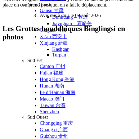
Nord Ouest
place on comprend pourquoi on a fait le déplacement.
Gansu 甘肃
3
- Avis mis à jour le 09 août 2026
Dunhuang – 敦煌
Jiayuguan – 嘉峪关
Les Grottes bouddhiques Binglingsi en
Qinghai 青海
photos
Xi’an 西安市
Xinjiang 新疆
Kashgar
Turpan
Sud Est
Canton 广州
Fujian 福建
Hong Kong 香港
Hunan 湖南
Ile d’Hainan 海南
Macao 澳门
Taïwan 台湾
Shenzhen
Sud Ouest
Chongqing 重庆
Guangxi 广西
Guizhou 贵州