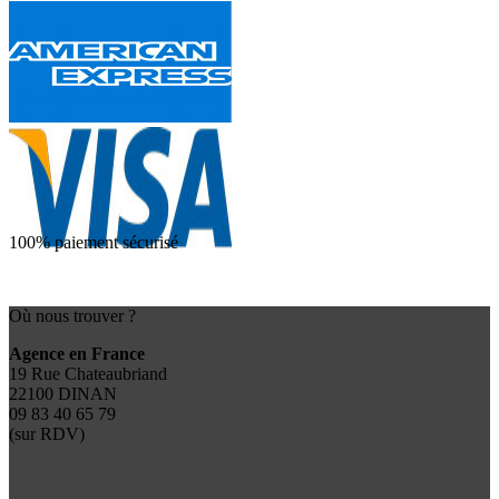
100% paiement sécurisé
Où nous trouver ?
Agence en France
19 Rue Chateaubriand
22100 DINAN
09 83 40 65 79
(sur RDV)