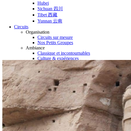
Hubei
Sichuan 四川
Tibet 西藏
Yunnan 云南
Circuits
Organisation
Circuits sur mesure
Nos Petits Groupes
Ambiance
Classique et incontournables
Culture & expériences
Nature et grands paysages
Famille et enfants
Trekking et aventure
Luxe et exception
Où et quand partir ?
Printemps
Eté
Automne
Hiver
Infos pratiques
Notre agence
Notre agence en Chine
Réseau Asian Roads