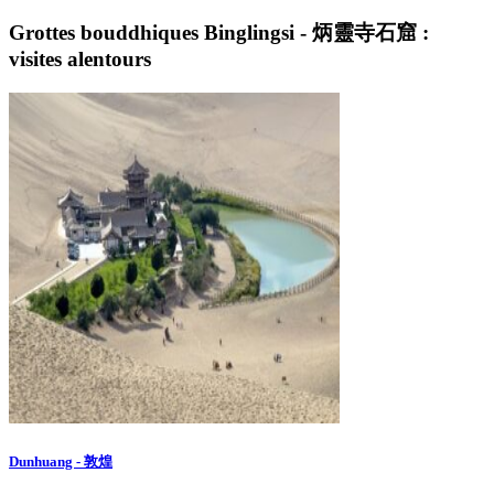
Grottes bouddhiques Binglingsi - 炳靈寺石窟 :
visites alentours
Dunhuang - 敦煌