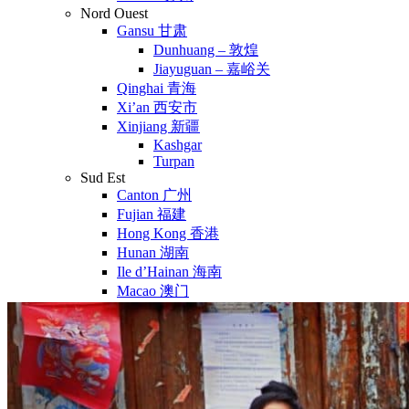
Nord Ouest
Gansu 甘肃
Dunhuang – 敦煌
Jiayuguan – 嘉峪关
Qinghai 青海
Xi’an 西安市
Xinjiang 新疆
Kashgar
Turpan
Sud Est
Canton 广州
Fujian 福建
Hong Kong 香港
Hunan 湖南
Ile d’Hainan 海南
Macao 澳门
Taïwan 台湾
Shenzhen
Sud Ouest
Chongqing 重庆
Guangxi 广西
Guizhou 贵州