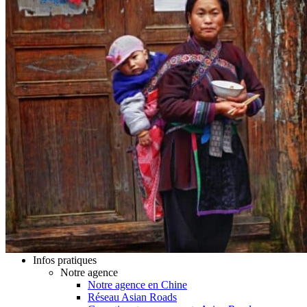
Hubei
Sichuan 四川
Tibet 西藏
Yunnan 云南
Circuits
Organisation
Circuits sur mesure
Nos Petits Groupes
Ambiance
Classique et incontournables
Culture & expériences
Nature et grands paysages
Famille et enfants
Trekking et aventure
Luxe et exception
Où et quand partir ?
Printemps
Eté
Automne
Hiver
Infos pratiques
Notre agence
Notre agence en Chine
Réseau Asian Roads