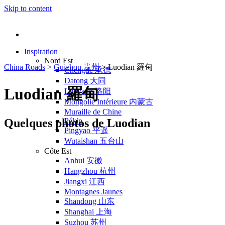
Skip to content
Inspiration
Nord Est
China Roads
>
Guizhou 贵州
>
Luodian 羅甸
Chengde 承德
Datong 大同
Luodian 羅甸
Luoyang 洛阳
Mongolie Intérieure 内蒙古
Muraille de Chine
Quelques photos de Luodian
Pékin
Pingyao 平遥
Wutaishan 五台山
Côte Est
Anhui 安徽
Hangzhou 杭州
Jiangxi 江西
Montagnes Jaunes
Shandong 山东
Shanghai 上海
Suzhou 苏州