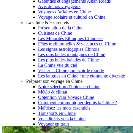
Garanties et engagements Asian Roads
Avis de nos voyageurs
Voyages d’affaires en Chine
Voyage scolaire et culturel en Chine
La Chine & ses secrets
Présentation de la Chine
Cuisines de Chine
Les Minorités Ethniques Chinoises
Fêtes traditionnelles & vacances en Chine
Les signes astrologiques Chinois
Les plus belles montagnes de Chine
Les plus belles balades de Chine
La Chine vue du ciel
Visiter la Chine pour voir le monde
Les langues en Chine : une étonnante diversité
Préparer son voyage en Chine
Notre sélection d’hôtels en Chine
Météo & climat
Obtention Visa Voyage Chine
Comment communiquer depuis la Chine ?
Maîtrisez les mots essentiels
Transports en Chine
Vols directs vers la Chine
Voyager en train
Voyager en Chine avec votre drone