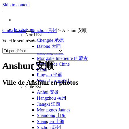
Skip to content
Inspiration
China Roads
>
Guizhou 贵州
>
Anshun 安顺
Nord Est
Chengde 承德
Voici le seul résultat
Datong 大同
Luoyang 洛阳
Mongolie Intérieure 内蒙古
Anshun 安顺
Muraille de Chine
Pékin
Pingyao 平遥
Wutaishan 五台山
Ville de Anshun en photos
Côte Est
Anhui 安徽
Hangzhou 杭州
Jiangxi 江西
Montagnes Jaunes
Shandong 山东
Shanghai 上海
Suzhou 苏州