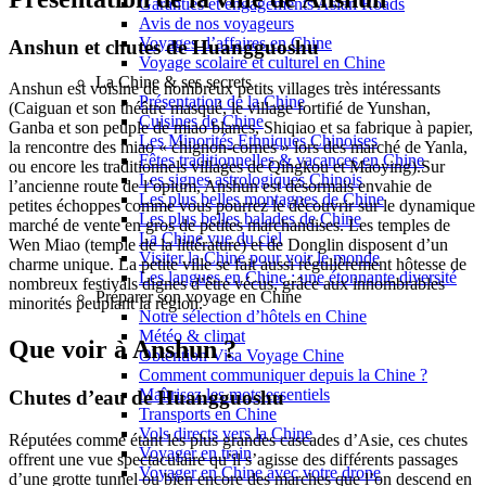
Garanties et engagements Asian Roads
Avis de nos voyageurs
Voyages d’affaires en Chine
Anshun et chutes de Huangguoshu
Voyage scolaire et culturel en Chine
La Chine & ses secrets
Anshun est voisine de nombreux petits villages très intéressants
Présentation de la Chine
(Caiguan et son théâtre masqué, le village fortifié de Yunshan,
Cuisines de Chine
Ganba et son peuple de miao blancs, Shiqiao et sa fabrique à papier,
Les Minorités Ethniques Chinoises
la rencontre des miao « chignon-cornes » lors des marché de Yanla,
Fêtes traditionnelles & vacances en Chine
ou encore les traditionnels villages de Qingkou et Maoying).Sur
Les signes astrologiques Chinois
l’ancienne route de l’opium, Anshun est désormais envahie de
Les plus belles montagnes de Chine
petites échoppes comme vous pourrez le découvrir sur le dynamique
Les plus belles balades de Chine
marché de vente en gros de petites marchandises. Les temples de
La Chine vue du ciel
Wen Miao (temple de la littérature) et de Donglin disposent d’un
Visiter la Chine pour voir le monde
charme unique. La petite ville se fait aussi régulièrement hôtesse de
Les langues en Chine : une étonnante diversité
nombreux festivals dignes d’être vécus, grâce aux innombrables
Préparer son voyage en Chine
minorités peuplant la région.
Notre sélection d’hôtels en Chine
Météo & climat
Que voir à Anshun ?
Obtention Visa Voyage Chine
Comment communiquer depuis la Chine ?
Maîtrisez les mots essentiels
Chutes d’eau de Huangguoshu
Transports en Chine
Vols directs vers la Chine
Réputées comme étant les plus grandes cascades d’Asie, ces chutes
Voyager en train
offrent une vue spectaculaire qu’il s’agisse des différents passages
Voyager en Chine avec votre drone
d’une grotte tunnel ou bien encore des marches que l’on descend en