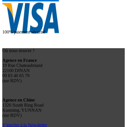
100% paiement sécurisé
Où nous trouver ?
Agence en France
19 Rue Chateaubriand
22100 DINAN
09 83 40 65 79
(sur RDV)
Agence en Chine
1326 South Ring Road
Kunming, YUNNAN
(sur RDV)
S’inscrire à la Newsletter