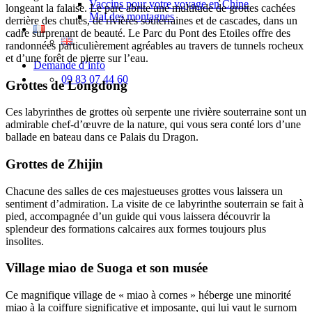
Vaccins pour votre voyage en Chine
longeant la falaise. Le parc abrite une multitude de grottes cachées
Mal des montagnes
derrière des chutes, de rivières souterraines et de cascades, dans un
cadre surprenant de beauté. Le Parc du Pont des Etoiles offre des
randonnées particulièrement agréables au travers de tunnels rocheux
et d’une forêt de pierre sur l’eau.
Demande d’info
09 83 07 44 60
Grottes de Longdong
Ces labyrinthes de grottes où serpente une rivière souterraine sont un
admirable chef-d’œuvre de la nature, qui vous sera conté lors d’une
ballade en bateau dans ce Palais du Dragon.
Grottes de Zhijin
Chacune des salles de ces majestueuses grottes vous laissera un
sentiment d’admiration. La visite de ce labyrinthe souterrain se fait à
pied, accompagnée d’un guide qui vous laissera découvrir la
splendeur des formations calcaires aux formes toujours plus
insolites.
Village miao de Suoga et son musée
Ce magnifique village de « miao à cornes » héberge une minorité
miao à la coiffure significative et imposante, qui lui vaut le surnom