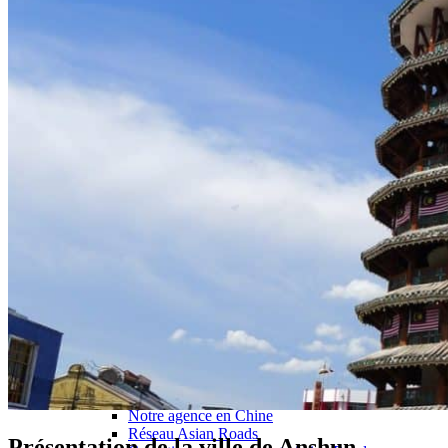
Hubei
Sichuan 四川
Tibet 西藏
Yunnan 云南
Circuits
Organisation
Circuits sur mesure
Nos Petits Groupes
Ambiance
Classique et incontournables
Culture & expériences
Nature et grands paysages
Famille et enfants
Trekking et aventure
Luxe et exception
Où et quand partir ?
Printemps
Eté
Automne
Hiver
Infos pratiques
Notre agence
Notre agence en Chine
Réseau Asian Roads
Présentation de la ville de Anshun