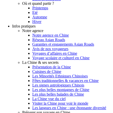
Où et quand partir ?
Printemps
Eté
Automne
Hiver
Infos pratiques
Notre agence
Notre agence en Chine
Réseau Asian Roads
Garanties et engagements Asian Roads
Avis de nos voyageurs
Voyages d’affaires en Chine
Voyage scolaire et culturel en Chine
La Chine & ses secrets
Présentation de la Chine
Cuisines de Chine
Les Minorités Ethniques Chinoises
Fêtes traditionnelles & vacances en Chine
Les signes astrologiques Chinois
Les plus belles montagnes de Chine
Les plus belles balades de Chine
La Chine vue du ciel
Visiter la Chine pour voir le monde
Les langues en Chine : une étonnante diversité
Préparer son voyage en Chine