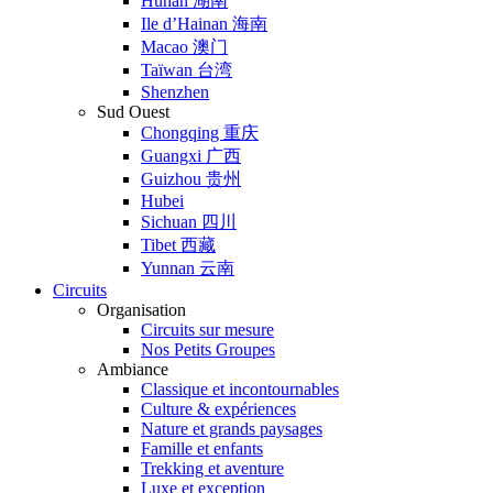
Hunan 湖南
Ile d’Hainan 海南
Macao 澳门
Taïwan 台湾
Shenzhen
Sud Ouest
Chongqing 重庆
Guangxi 广西
Guizhou 贵州
Hubei
Sichuan 四川
Tibet 西藏
Yunnan 云南
Circuits
Organisation
Circuits sur mesure
Nos Petits Groupes
Ambiance
Classique et incontournables
Culture & expériences
Nature et grands paysages
Famille et enfants
Trekking et aventure
Luxe et exception