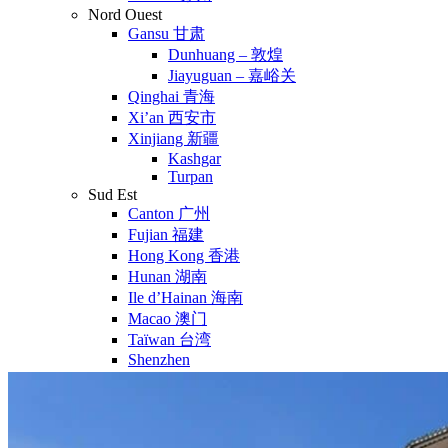
Nord Ouest
Gansu 甘肃
Dunhuang – 敦煌
Jiayuguan – 嘉峪关
Qinghai 青海
Xi’an 西安市
Xinjiang 新疆
Kashgar
Turpan
Sud Est
Canton 广州
Fujian 福建
Hong Kong 香港
Hunan 湖南
Ile d’Hainan 海南
Macao 澳门
Taïwan 台湾
Shenzhen
Sud Ouest
Chongqing 重庆
Guangxi 广西
Guizhou 贵州