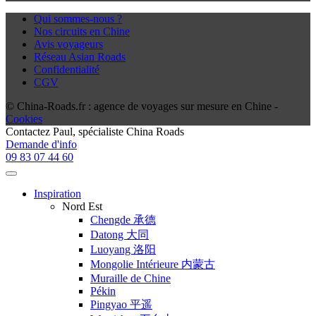
Qui sommes-nous ?
Nos circuits en Chine
Avis voyageurs
Réseau Asian Roads
Confidentialité
CGV
© China-Roads.fr : agence de voyages sur mesure en Chine -
Cookies
Contactez
Paul
, spécialiste China Roads
Demande d'info
09 83 07 44 60
Inspiration
Nord Est
Chengde 承德
Datong 大同
Luoyang 洛阳
Mongolie Intérieure 内蒙古
Muraille de Chine
Pékin
Pingyao 平遥