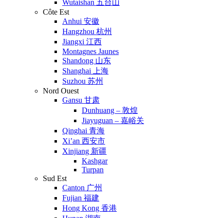
Wutaishan 五台山
Côte Est
Anhui 安徽
Hangzhou 杭州
Jiangxi 江西
Montagnes Jaunes
Shandong 山东
Shanghai 上海
Suzhou 苏州
Nord Ouest
Gansu 甘肃
Dunhuang – 敦煌
Jiayuguan – 嘉峪关
Qinghai 青海
Xi’an 西安市
Xinjiang 新疆
Kashgar
Turpan
Sud Est
Canton 广州
Fujian 福建
Hong Kong 香港