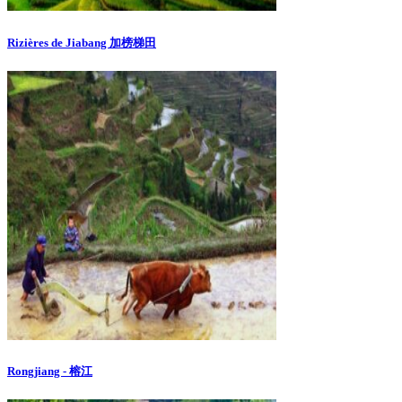
Rizières de Jiabang 加榜梯田
Rongjiang - 榕江