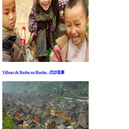
Village de Basha ou Biasha - 岜沙苗寨