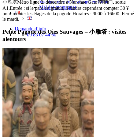
Vaccins pour votre voyage en Chine
小雁塔Métro ligne 2, descendre à Nanshao Gate 南稍门, sortie
Mal des montagnes
A1.Entrée : si le parc est gratuit, il faudra cependant compter 30 ¥
pour monter les étages de la pagode.Horaires : 9h00 à 16h00. Fermé
le mardi.
Demande d’info
Petite Pagode des Oies Sauvages – 小雁塔 : visites
09 83 07 44 60
alentours