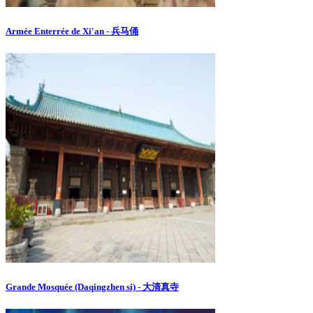
Armée Enterrée de Xi'an - 兵马俑
Grande Mosquée (Daqingzhen si) - 大清真寺