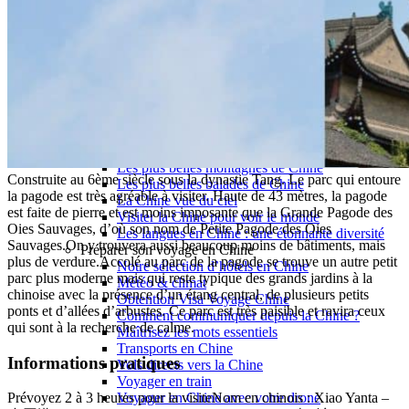
Garanties et engagements Asian Roads
Avis de nos voyageurs
Voyages d’affaires en Chine
Voyage scolaire et culturel en Chine
La Chine & ses secrets
Présentation de la Chine
Cuisines de Chine
Les Minorités Ethniques Chinoises
Fêtes traditionnelles & vacances en Chine
Les signes astrologiques Chinois
Les plus belles montagnes de Chine
Construite au 6ème siècle sous la dynastie Tang. Le parc qui entoure
Les plus belles balades de Chine
la pagode est très agréable à visiter. Haute de 43 mètres, la pagode
La Chine vue du ciel
est faite de pierre et est moins imposante que la Grande Pagode des
Visiter la Chine pour voir le monde
Oies Sauvages, d’où son nom de Petite Pagode des Oies
Les langues en Chine : une étonnante diversité
Sauvages.On y trouvera aussi beaucoup moins de bâtiments, mais
Préparer son voyage en Chine
plus de verdure.Accolé au parc de la pagode se trouve un autre petit
Notre sélection d’hôtels en Chine
parc plus moderne mais qui reste typique des grands jardins à la
Météo & climat
chinoise avec la présence d’un étang central, de plusieurs petits
Obtention Visa Voyage Chine
ponts et d’allées d’arbustes. Ce parc est très paisible et ravira ceux
Comment communiquer depuis la Chine ?
qui sont à la recherche de calme.
Maîtrisez les mots essentiels
Transports en Chine
Informations pratiques
Vols directs vers la Chine
Voyager en train
Voyager en Chine avec votre drone
Prévoyez 2 à 3 heures pour la visiteNom en chinois : Xiao Yanta –