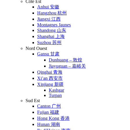
Côte Est
Anhui 安徽
Hangzhou 杭州
Jiangxi 江西
Montagnes Jaunes
Shandong 山东
Shanghai 上海
Suzhou 苏州
Nord Ouest
Gansu 甘肃
Dunhuang – 敦煌
Jiayuguan – 嘉峪关
Qinghai 青海
Xi’an 西安市
Xinjiang 新疆
Kashgar
Turpan
Sud Est
Canton 广州
Fujian 福建
Hong Kong 香港
Hunan 湖南