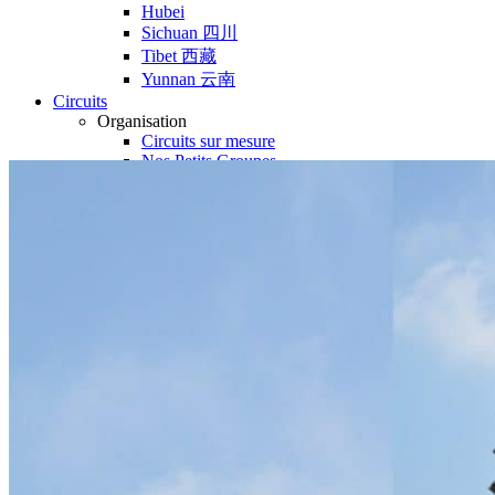
Hubei
Sichuan 四川
Tibet 西藏
Yunnan 云南
Circuits
Organisation
Circuits sur mesure
Nos Petits Groupes
Ambiance
Classique et incontournables
Culture & expériences
Nature et grands paysages
Famille et enfants
Trekking et aventure
Luxe et exception
Où et quand partir ?
Printemps
Eté
Automne
Hiver
Infos pratiques
Notre agence
Notre agence en Chine
Réseau Asian Roads