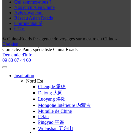
Qui sommes-nous ?
Nos circuits en Chine
Avis voyageurs
Réseau Asian Roads
Confidentialité
CGV
© China-Roads.fr : agence de voyages sur mesure en Chine -
Cookies
Contactez
Paul
, spécialiste China Roads
Demande d'info
09 83 07 44 60
Inspiration
Nord Est
Chengde 承德
Datong 大同
Luoyang 洛阳
Mongolie Intérieure 内蒙古
Muraille de Chine
Pékin
Pingyao 平遥
Wutaishan 五台山