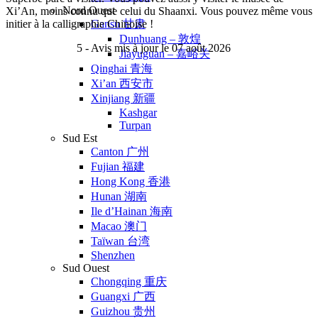
Nord Ouest
Xi’An, moins connu que celui du Shaanxi. Vous pouvez même vous
initier à la calligraphie Chinoise !
Gansu 甘肃
Dunhuang – 敦煌
5
- Avis mis à jour le 07 août 2026
Jiayuguan – 嘉峪关
Qinghai 青海
Xi’an 西安市
Xinjiang 新疆
Kashgar
Turpan
Sud Est
Canton 广州
Fujian 福建
Hong Kong 香港
Hunan 湖南
Ile d’Hainan 海南
Macao 澳门
Taïwan 台湾
Shenzhen
Sud Ouest
Chongqing 重庆
Guangxi 广西
Guizhou 贵州