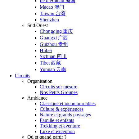
Ile d’Hainan 海南
Macao 澳门
Taïwan 台湾
Shenzhen
Sud Ouest
Chongqing 重庆
Guangxi 广西
Guizhou 贵州
Hubei
Sichuan 四川
Tibet 西藏
Yunnan 云南
Circuits
Organisation
Circuits sur mesure
Nos Petits Groupes
Ambiance
Classique et incontournables
Culture & expériences
Nature et grands paysages
Famille et enfants
Trekking et aventure
Luxe et exception
Où et quand partir ?