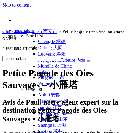
Skip to content
Inspiration
China Roads
>
Xi'an 西安市
>
Petite Pagode des Oies Sauvages –
Nord Est
小雁塔
Chengde 承德
Datong 大同
4 résultats affichés
Luoyang 洛阳
Mongolie Intérieure 内蒙古
Muraille de Chine
Petite Pagode des Oies
Pékin
Pingyao 平遥
Sauvages – 小雁塔
Wutaishan 五台山
Côte Est
Anhui 安徽
Avis de
Paul
, notre agent expert sur la
Hangzhou 杭州
Jiangxi 江西
destination Petite Pagode des Oies
Montagnes Jaunes
Sauvages – 小雁塔
Shandong 山东
Shanghai 上海
Suzhou 苏州
Superbe parc à visiter. Vous pouvez aussi y visiter le musée de