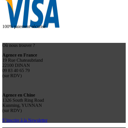
100% paiement sécurisé
Où nous trouver ?
Agence en France
19 Rue Chateaubriand
22100 DINAN
09 83 40 65 79
(sur RDV)
Agence en Chine
1326 South Ring Road
Kunming, YUNNAN
(sur RDV)
S’inscrire à la Newsletter