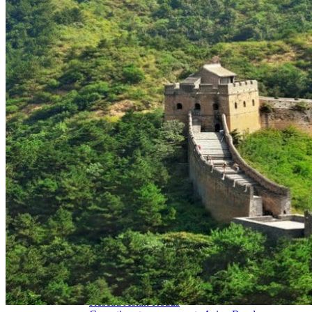
Hubei
Sichuan 四川
Tibet 西藏
Yunnan 云南
Circuits
Organisation
Circuits sur mesure
Nos Petits Groupes
Ambiance
Classique et incontournables
Culture & expériences
Nature et grands paysages
Famille et enfants
Trekking et aventure
Luxe et exception
Où et quand partir ?
Printemps
Eté
Automne
Hiver
Infos pratiques
Notre agence
Notre agence en Chine
Réseau Asian Roads