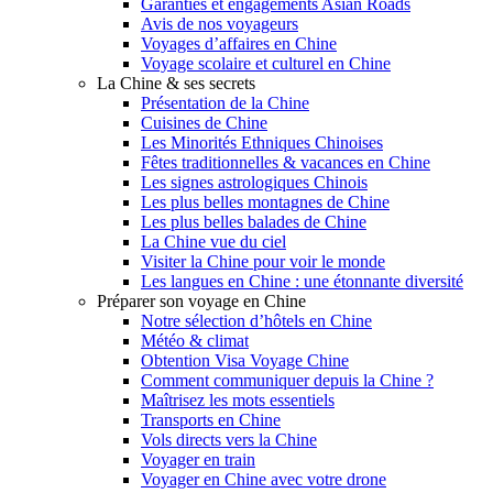
Garanties et engagements Asian Roads
Avis de nos voyageurs
Voyages d’affaires en Chine
Voyage scolaire et culturel en Chine
La Chine & ses secrets
Présentation de la Chine
Cuisines de Chine
Les Minorités Ethniques Chinoises
Fêtes traditionnelles & vacances en Chine
Les signes astrologiques Chinois
Les plus belles montagnes de Chine
Les plus belles balades de Chine
La Chine vue du ciel
Visiter la Chine pour voir le monde
Les langues en Chine : une étonnante diversité
Préparer son voyage en Chine
Notre sélection d’hôtels en Chine
Météo & climat
Obtention Visa Voyage Chine
Comment communiquer depuis la Chine ?
Maîtrisez les mots essentiels
Transports en Chine
Vols directs vers la Chine
Voyager en train
Voyager en Chine avec votre drone