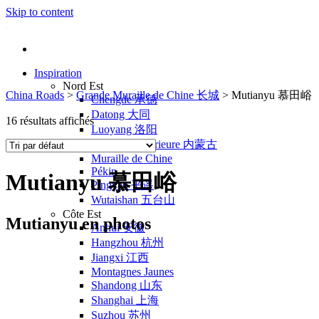
Skip to content
Inspiration
Nord Est
China Roads
>
Grande Muraille de Chine 长城
>
Mutianyu 慕田峪
Chengde 承德
Datong 大同
16 résultats affichés
Luoyang 洛阳
Mongolie Intérieure 内蒙古
Muraille de Chine
Pékin
Mutianyu 慕田峪
Pingyao 平遥
Wutaishan 五台山
Côte Est
Mutianyu en photos
Anhui 安徽
Hangzhou 杭州
Jiangxi 江西
Montagnes Jaunes
Shandong 山东
Shanghai 上海
Suzhou 苏州