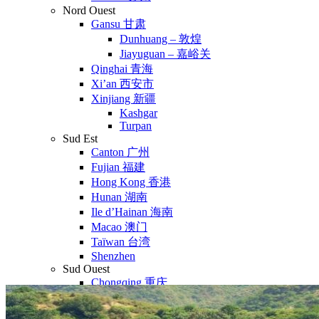
Nord Ouest
Gansu 甘肃
Dunhuang – 敦煌
Jiayuguan – 嘉峪关
Qinghai 青海
Xi’an 西安市
Xinjiang 新疆
Kashgar
Turpan
Sud Est
Canton 广州
Fujian 福建
Hong Kong 香港
Hunan 湖南
Ile d’Hainan 海南
Macao 澳门
Taïwan 台湾
Shenzhen
Sud Ouest
Chongqing 重庆
Guangxi 广西
Guizhou 贵州